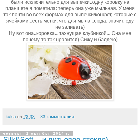
были исключительно для выпечки..одну коровку на
планшете я пометила: теперь она уже мыльная. У меня
так почти во всех формах для выпечки/конфет, которые с
ячейками...есть метки: что для мыла...сюда. значит, еду
не заливать)
Ну вот она..коровка...пахнущая клубникой... Она мне
почему-то так нравится) Сижу и балдею)
kukla
на
23:33
33 комментария:
четверг, 2 октября 2014 г.
Silk&Soft... и питьевое стекло)