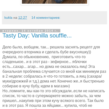
kukla
на
12:27
14 комментариев:
вторник, 14 октября 2014 г.
Tasty Day: Vanilla souffle...
Дело было, вобщем, так... решила заснять рецепт для
очередного вторника и сделать бубе вкусняшку))
Думала, по обыкновению, приготовить что-то
сладенькое.. и в этот раз - зефирное... яблочки
есть...сахар... агар... но дома не оказалось яиц! Эта
банальная проблема случается со мной как минимум раз
в 2 недели: собралась я что-то готовить, а яиц (сахара/
муки/дрожжей и т.д.) дома нет. Конечно же..я быстренько
собираю в кучу бубу, идем в магазин)
Но..помните, мы как-то это обсуждали..если не написать
список, то часто в супермаркете можно забыть, за чем
пришел...накупив при этом кучу всякого всего. Так было
и в этот раз. Я пошла за яйцами... купила, чтоб не