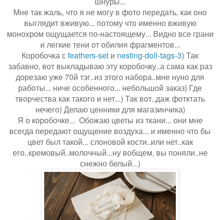
шнуры...
Мне так жаль, что я не могу в фото передать, как оно
выглядит вживую... потому что именно вживую
монохром ощущается по-настоящему... Видно все грани
и легкие тени от обилия фрагментов...
Коробочка с
feathers-set
и
nesting-doll-tags-3
) Так
забавно, вот выкладываю эту коробочку..а сама как раз
дорезаю уже 70й тэг..из этого набора..мне нуно для
работы... ниче особенного... небольшой заказ) Где
творчества как такого и нет...) Так вот..даж фотктать
нечего) Делаю ценники для магазинчика)
Я о коробочке... Обожаю цветы из ткани... они мне
всегда передают ощущение воздуха... и именно что бы
цвет был такой... слоновой кости..или нет..как
его..кремовый..молочный...ну вобщем, вы поняли..не
снежно белый...)