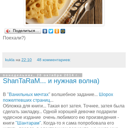
Поделиться…
Поехали?)
kukla
на
22:10
48 комментариев:
понедельник, 20 октября 2014 г.
ShanTaRaM... и нужная волна)
В "
Ванильных мечтах
" волшебное задание...
Шорох
пожелтевших страниц
...
Обложка для книги... Такая вот затея. Точнее, затея была
сделать закладку... Одной хорошей девочке подарили
чудесное издание очень любимого ею произведения -
книги
"Шантарам"
. Когда-то я сама попробовала его