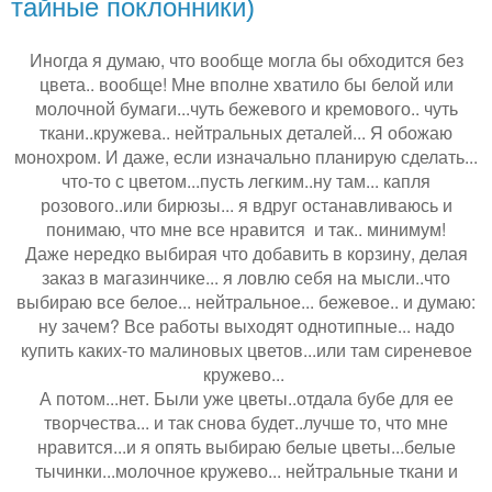
тайные поклонники)
Иногда я думаю, что вообще могла бы обходится без
цвета.. вообще! Мне вполне хватило бы белой или
молочной бумаги...чуть бежевого и кремового.. чуть
ткани..кружева.. нейтральных деталей... Я обожаю
монохром. И даже, если изначально планирую сделать...
что-то с цветом...пусть легким..ну там... капля
розового..или бирюзы... я вдруг останавливаюсь и
понимаю, что мне все нравится и так.. минимум!
Даже нередко выбирая что добавить в корзину, делая
заказ в магазинчике... я ловлю себя на мысли..что
выбираю все белое... нейтральное... бежевое.. и думаю:
ну зачем? Все работы выходят однотипные... надо
купить каких-то малиновых цветов...или там сиреневое
кружево...
А потом...нет. Были уже цветы..отдала бубе для ее
творчества... и так снова будет..лучше то, что мне
нравится...и я опять выбираю белые цветы...белые
тычинки...молочное кружево... нейтральные ткани и