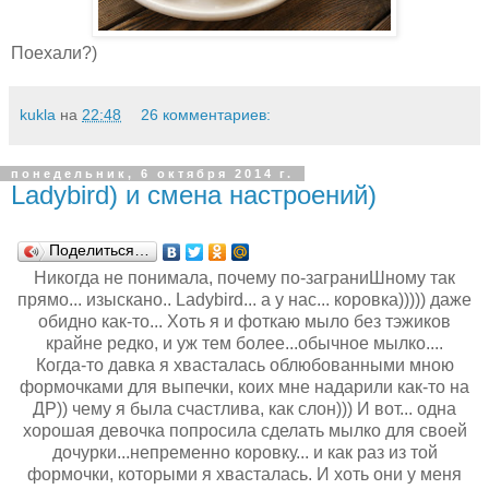
Поехали?)
kukla
на
22:48
26 комментариев:
понедельник, 6 октября 2014 г.
Ladybird) и смена настроений)
Поделиться…
Никогда не понимала, почему по-заграниШному так
прямо... изыскано.. Ladybird... а у нас... коровка))))) даже
обидно как-то... Хоть я и фоткаю мыло без тэжиков
крайне редко, и уж тем более...обычное мылко....
Когда-то давка я хвасталась облюбованными мною
формочками для выпечки, коих мне надарили как-то на
ДР)) чему я была счастлива, как слон))) И вот... одна
хорошая девочка попросила сделать мылко для своей
дочурки...непременно коровку... и как раз из той
формочки, которыми я хвасталась. И хоть они у меня