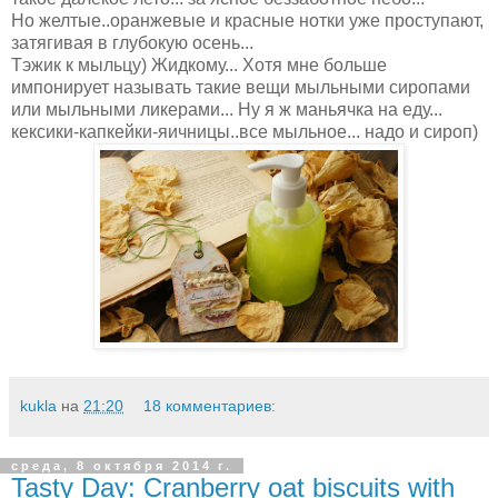
Но желтые..оранжевые и красные нотки уже проступают,
затягивая в глубокую осень...
Тэжик к мыльцу) Жидкому... Хотя мне больше
импонирует называть такие вещи мыльными сиропами
или мыльными ликерами... Ну я ж маньячка на еду...
кексики-капкейки-яичницы..все мыльное... надо и сироп)
kukla
на
21:20
18 комментариев:
среда, 8 октября 2014 г.
Tasty Day: Cranberry oat biscuits with