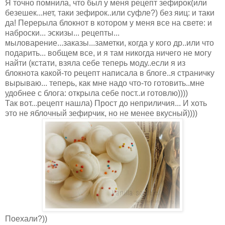
Я точно помнила, что был у меня рецепт зефирок(или
безешек...нет, таки зефирок..или суфле?) без яиц: и таки
да! Перерыла блокнот в котором у меня все на свете: и
наброски... эскизы... рецепты...
мыловарение...заказы...заметки, когда у кого др..или что
подарить... вобщем все, и я там никогда ничего не могу
найти (кстати, взяла себе теперь моду..если я из
блокнота какой-то рецепт написала в блоге..я страничку
вырываю... теперь, как мне надо что-то готовить..мне
удобнее с блога: открыла себе пост..и готовлю))))
Так вот...рецепт нашла) Прост до неприличия... И хоть
это не яблочный зефирчик, но не менее вкусный))))
Поехали?))