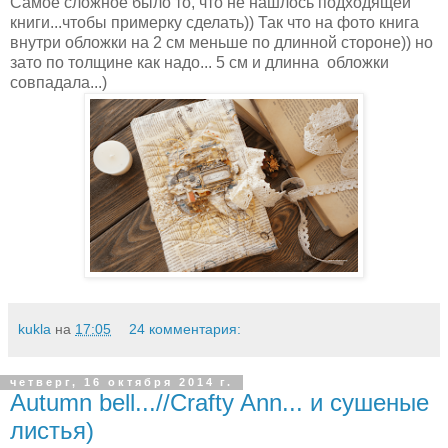
Самое сложное было то, что не нашлось подходящей
книги...чтобы примерку сделать)) Так что на фото книга
внутри обложки на 2 см меньше по длинной стороне)) но
зато по толщине как надо... 5 см и длинна обложки
совпадала...)
kukla
на
17:05
24 комментария:
четверг, 16 октября 2014 г.
Autumn bell...//Crafty Ann... и сушеные
листья)