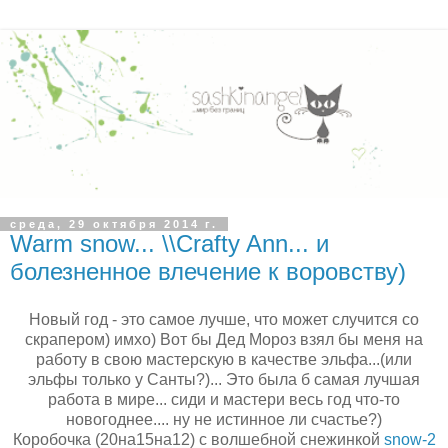
среда, 29 октября 2014 г.
Warm snow... \\Crafty Ann... и
болезненное влечение к воровству)
Новый год - это самое лучше, что может случится со
скрапером) имхо) Вот бы Дед Мороз взял бы меня на
работу в свою мастерскую в качестве эльфа...(или
эльфы только у Санты?)... Это была б самая лучшая
работа в мире... сиди и мастери весь год что-то
новогоднее.... ну не истинное ли счастье?)
Коробочка (20на15на12) с волшебной снежинкой
snow-2