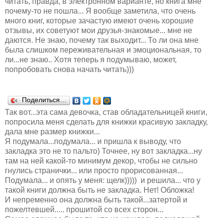
читать, правда, в электронном варианте, но книга мне
почему-то не пошла... Я вообще заметила, что очень
много книг, которые зачастую имеют очень хорошие
отзывы, их советуют мои друзья-знакомые... мне не
даются. Не знаю, почему так выходит... То ли она мне
была слишком переживательная и эмоциональная, то
ли...не знаю.. Хотя теперь я подумываю, может,
попробовать снова начать читать)))
Поделиться…
Так вот...эта сама девочка, став обладательницей книги,
попросила меня сделать для книжки красивую закладку,
дала мне размер книжки...
Я подумала...подумала... и пришла к выводу, что
закладка это не то пальто) Точнее, ну вот закладка...ну
там на ней какой-то минимум декор, чтобы не сильно
гнулись странички... или просто прорисованная...
Подумала... и опять у меня: щелк))))) и решила... что у
такой книги должна быть не закладка. Нет! Обложка!
И непременно она должна быть такой...затертой и
пожелтевшей..... прошитой со всех сторон...