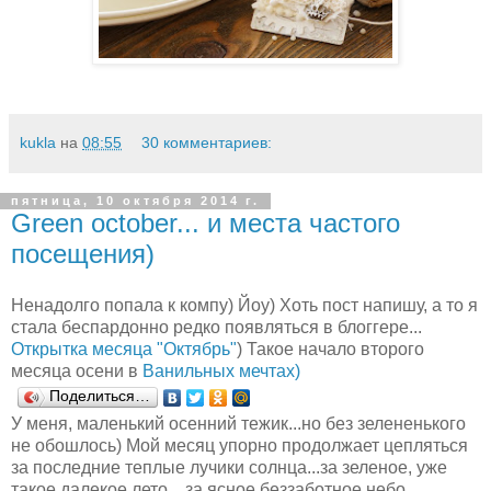
kukla
на
08:55
30 комментариев:
пятница, 10 октября 2014 г.
Green october... и места частого
посещения)
Ненадолго попала к компу) Йоу) Хоть пост напишу, а то я
стала беспардонно редко появляться в блоггере...
Открытка месяца "Октябрь"
) Такое начало второго
месяца осени в
Ванильных мечтах)
Поделиться…
У меня, маленький осенний тежик...но без зелененького
не обошлось) Мой месяц упорно продолжает цепляться
за последние теплые лучики солнца...за зеленое, уже
такое далекое лето... за ясное беззаботное небо...