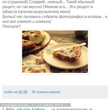
со сгущенкой) Сладкий...нежный... Такой обычный
рецепт, но так вкусно! Обожаю его... Это рецепт и
области палочек-выручалочек) имхо)
Битый час пытаюсь собрать фотографии в коллаж... а
оно все глючит и глючит(
Поехали?
kukla
на
00:38
36 комментариев:
понедельник, 27 октября 2014 г.
Little chain letter... и территория в