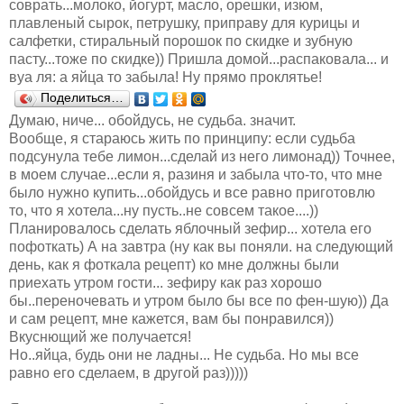
соврать...молоко, йогурт, масло, орешки, изюм,
плавленый сырок, петрушку, приправу для курицы и
салфетки, стиральный порошок по скидке и зубную
пасту...тоже по скидке)) Пришла домой...распаковала... и
вуа ля: а яйца то забыла! Ну прямо проклятье!
Поделиться…
Думаю, ниче... обойдусь, не судьба. значит.
Вообще, я стараюсь жить по принципу: если судьба
подсунула тебе лимон...сделай из него лимонад)) Точнее,
в моем случае...если я, разиня и забыла что-то, что мне
было нужно купить...обойдусь и все равно приготовлю
то, что я хотела...ну пусть..не совсем такое....))
Планировалось сделать яблочный зефир... хотела его
пофоткать) А на завтра (ну как вы поняли. на следующий
день, как я фоткала рецепт) ко мне должны были
приехать утром гости... зефиру как раз хорошо
бы..переночевать и утром было бы все по фен-шую)) Да
и сам рецепт, мне кажется, вам бы понравился))
Вкуснющий же получается!
Но..яйца, будь они не ладны... Не судьба. Но мы все
равно его сделаем, в другой раз)))))