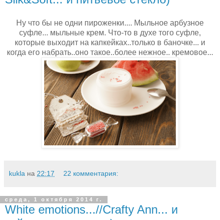
Ну что бы не одни пироженки.... Мыльное арбузное
суфле... мыльные крем. Что-то в духе того суфле,
которые выходит на капкейках..только в баночке... и
когда его набрать..оно такое..более нежное.. кремовое...
kukla
на
22:17
22 комментария:
среда, 1 октября 2014 г.
White emotions...//Crafty Ann... и