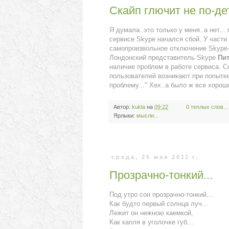
Скайп глючит не по-дет
Я думала..это только у меня..а нет... 
сервисе Skype начался сбой. У части
самопроизвольное отключение Skype-
Лондонский представитель Skype
Пит
наличие проблем в работе сервиса. 
пользователей возникают при попытке
проблему...
" Хех..а было ж все хорошо
Автор:
kukla
на
09:22
0 теплых слов...
Ярлыки:
мысли...
среда, 25 мая 2011 г.
Прозрачно-тонкий...
Под утро сон прозрачно-тонкий...
Как будто первый солнца луч...
Лежит он нежною каемкой,
Как капля в уголочке губ...