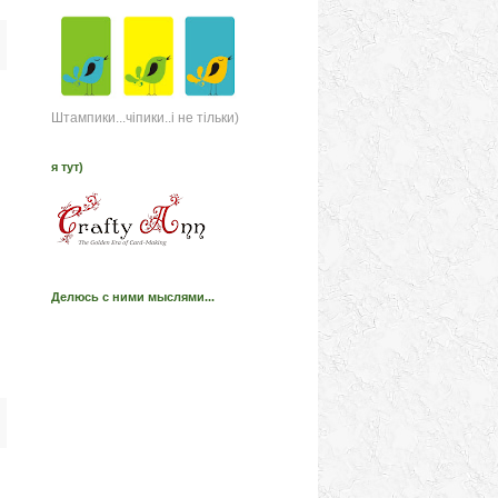
Штампики...чіпики..і не тільки)
я тут)
Делюсь с ними мыслями...