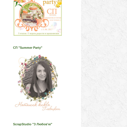
СП "Summer Party"
ScrapStudio "З Любов'ю"