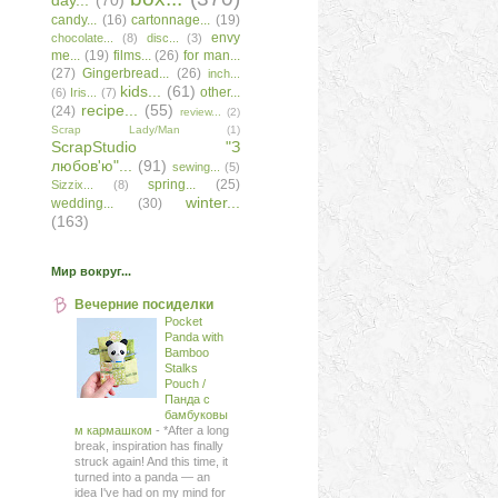
day...
(70)
candy...
(16)
cartonnage...
(19)
envy
chocolate...
(8)
disc...
(3)
me...
(19)
films...
(26)
for man...
(27)
Gingerbread...
(26)
inch...
kids...
(61)
other...
(6)
Iris...
(7)
recipe...
(55)
(24)
review...
(2)
Scrap Lady/Man
(1)
ScrapStudio "З
любов'ю"...
(91)
sewing...
(5)
spring...
(25)
Sizzix...
(8)
winter...
wedding...
(30)
(163)
Мир вокруг...
Вечерние посиделки
Pocket
Panda with
Bamboo
Stalks
Pouch /
Панда с
бамбуковы
м кармашком
-
*After a long
break, inspiration has finally
struck again! And this time, it
turned into a panda — an
idea I've had on my mind for