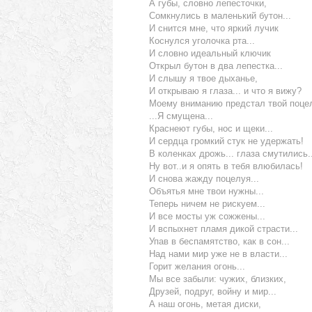
А губы, словно лепесточки,
Сомкнулись в маленький бутон...
И снится мне, что яркий лучик
Коснулся уголочка рта...
И словно идеальный ключик
Открыл бутон в два лепестка...
И слышу я твое дыханье,
И открываю я глаза... и что я вижу?
Моему вниманию предстал твой поцел
...Я смущена...
Краснеют губы, нос и щеки...
И сердца громкий стук не удержать!
В коленках дрожь... глаза смутились..
Ну вот..и я опять в тебя влюбилась!
И снова жажду поцелуя...
Объятья мне твои нужны...
Теперь ничем не рискуем...
И все мосты уж сожжены...
И вспыхнет пламя дикой страсти...
Упав в беспамятство, как в сон...
Над нами мир уже не в власти...
Горит желания огонь...
Мы все забыли: чужих, близких,
Друзей, подруг, войну и мир...
А наш огонь, метая диски,