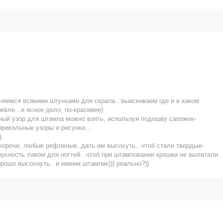
.
яемся всякими штучками для скрапа...выискиваем где и в каком
евле...и ясное дело, по-красивее)
есный узор для штампа можно взять, используя подошву сапожек-
прикольные узоры и рисунки...
)
...короче, любые рефленые..дать им высохуть...чтоб стали твердые-
рхность лаком для ногтей...чтоб при штамповании крошки не вылетали
рошо высохнуть...и имеем штампик))) реально?))