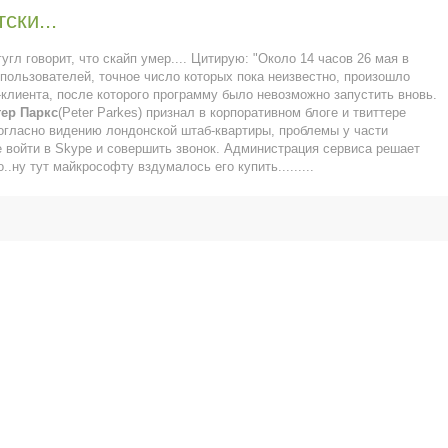
ски...
гугл говорит, что скайп умер.... Цитирую: "
Около 14 часов 26 мая в
 пользователей, точное число которых пока неизвестно, произошло
клиента, после которого программу было невозможно запустить вновь.
ер Паркс
(Peter Parkes) признал в корпоративном блоге и твиттере
Согласно видению лондонской штаб-квартиры, проблемы у части
 войти в Skype и совершить звонок. Администрация сервиса решает
..ну тут майкрософту вздумалось его купить.........