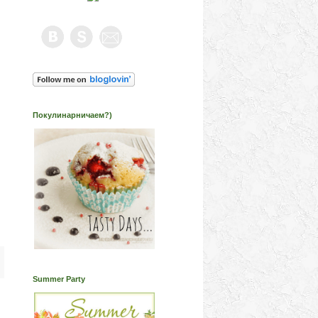
Покулинарничаем?)
Summer Party