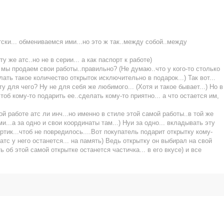
атски... обмениваемся ими...но это ж так..между собой..между
 же атс..но не в серии... а как паспорт к работе)
 мы продаем свои работы..правильно? (Не думаю..что у кого-то столько
лать такое количество открыток исключительно в подарок...) Так вот...
 для чего? Ну не для себя же любимого... (Хотя и такое бывает...) Но в
тоб кому-то подарить ее..сделать кому-то приятно... а что остается им,
ой работе атс ли инч...но именно в стиле этой самой работы..в той же
...а за одно и свои координаты там...) Нуи за одно... вкладывать эту
тик...чтоб не повредилось....Вот покупатель подарит открытку кому-
 атс у него останется... на память) Ведь открытку он выбирал на свой
ь об этой самой открытке останется частичка... в его вкусе) и все