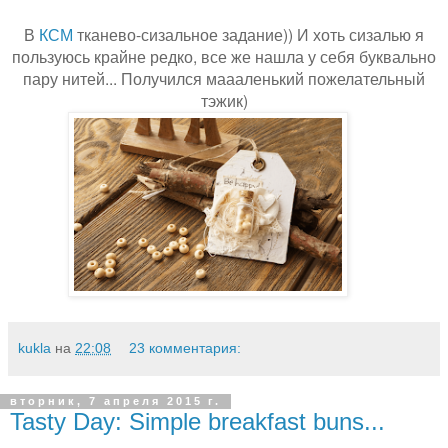
В
КСМ
тканево-сизальное задание)) И хоть сизалью я
пользуюсь крайне редко, все же нашла у себя буквально
пару нитей... Получился маааленький пожелательный
тэжик)
kukla
на
22:08
23 комментария:
вторник, 7 апреля 2015 г.
Tasty Day: Simple breakfast buns...