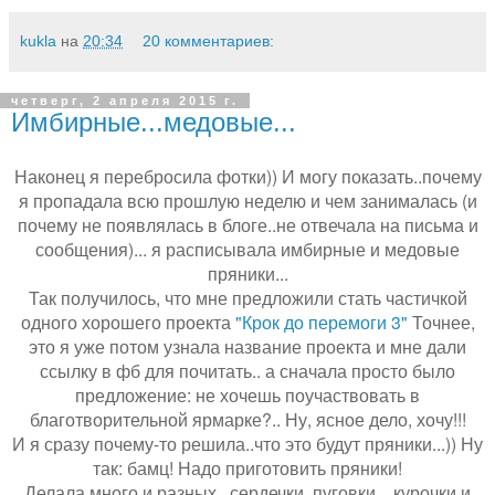
kukla
на
20:34
20 комментариев:
четверг, 2 апреля 2015 г.
Имбирные...медовые...
Наконец я перебросила фотки)) И могу показать..почему
я пропадала всю прошлую неделю и чем занималась (и
почему не появлялась в блоге..не отвечала на письма и
сообщения)... я расписывала имбирные и медовые
пряники...
Так получилось, что мне предложили стать частичкой
одного хорошего проекта
"Крок до перемоги 3"
Точнее,
это я уже потом узнала название проекта и мне дали
ссылку в фб для почитать.. а сначала просто было
предложение: не хочешь поучаствовать в
благотворительной ярмарке?.. Ну, ясное дело, хочу!!!
И я сразу почему-то решила..что это будут пряники...)) Ну
так: бамц! Надо приготовить пряники!
Делала много и разных...сердечки..пуговки... курочки и