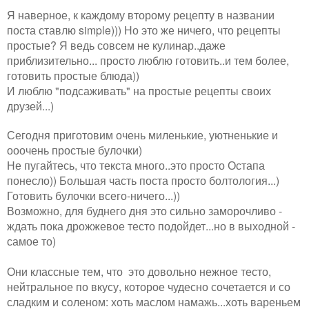
Я наверное, к каждому второму рецепту в названии
поста ставлю simple))) Но это же ничего, что рецепты
простые? Я ведь совсем не кулинар..даже
приблизительно... просто люблю готовить..и тем более,
готовить простые блюда))
И люблю "подсаживать" на простые рецепты своих
друзей...)
Сегодня приготовим очень миленькие, уютненькие и
ооочень простые булочки)
Не пугайтесь, что текста много..это просто Остапа
понесло)) Большая часть поста просто болтология...)
Готовить булочки всего-ничего...))
Возможно, для буднего дня это сильно заморочливо -
ждать пока дрожжевое тесто подойдет...но в выходной -
самое то)
Они классные тем, что это довольно нежное тесто,
нейтральное по вкусу, которое чудесно сочетается и со
сладким и соленом: хоть маслом намажь...хоть вареньем