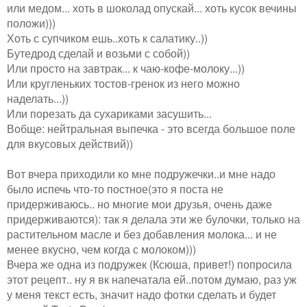
или медом... хоть в шоколад опускай... хоть кусок вечины
положи)))
Хоть с супчиком ешь..хоть к салатику..))
Бутедрод сделай и возьми с собой))
Или просто на завтрак... к чаю-кофе-молоку...))
Или кругленьких тостов-гренок из него можно
наделать...))
Или порезать да сухариками засушить...
Вобще: нейтральная выпечка - это всегда большое поле
для вкусовых действий))
Вот вчера приходили ко мне подружечки..и мне надо
было испечь что-то постное(это я поста не
придерживаюсь.. но многие мои друзья, очень даже
придерживаются): так я делала эти же булочки, только на
растительном масле и без добавления молока... и не
менее вкусно, чем когда с молоком)))
Вчера же одна из подружек (Ксюша, привет!) попросила
этот рецепт.. ну я вк напечатала ей..потом думаю, раз уж
у меня текст есть, значит надо фотки сделать и будет