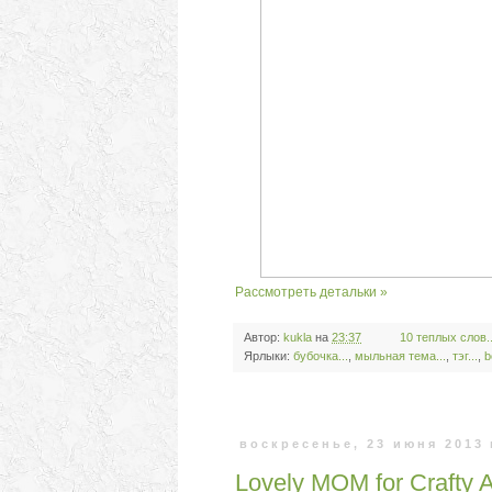
Рассмотреть детальки »
Автор:
kukla
на
23:37
10 теплых слов..
Ярлыки:
бубочка...
,
мыльная тема...
,
тэг...
,
b
воскресенье, 23 июня 2013 
Lovely MOM for Crafty 