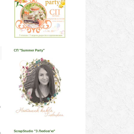
СП "Summer Party"
о
ScrapStudio "З Любов'ю"
)