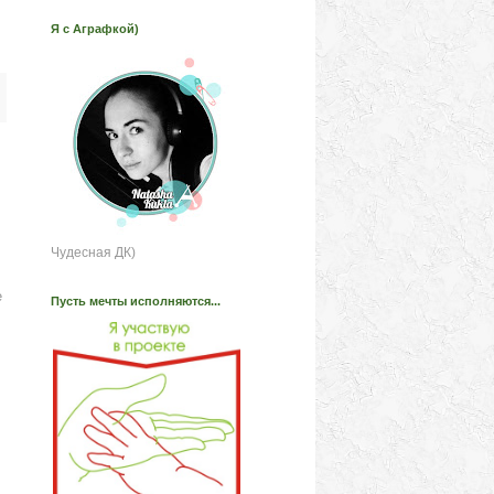
Я с Аграфкой)
Чудесная ДК)
е
Пусть мечты исполняются...