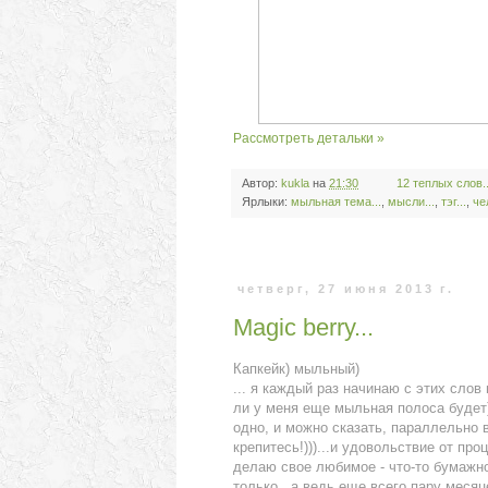
Рассмотреть детальки »
Автор:
kukla
на
21:30
12 теплых слов..
Ярлыки:
мыльная тема...
,
мысли...
,
тэг...
,
че
четверг, 27 июня 2013 г.
Magic berry...
Капкейк) мыльный)
... я каждый раз начинаю с этих сло
ли у меня еще мыльная полоса будет
одно, и можно сказать, параллельно в
крепитесь!)))...и удовольствие от про
делаю свое любимое - что-то бумажно
только...а ведь еще всего пару месяце