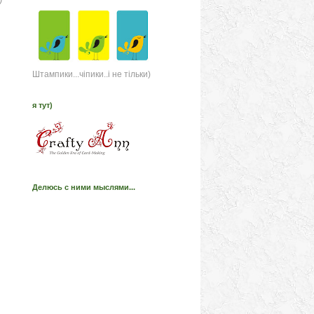
Штампики...чіпики..і не тільки)
я тут)
Делюсь с ними мыслями...