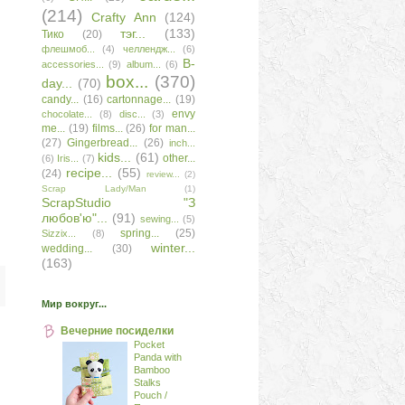
(214)
Сrafty Аnn
(124)
тэг...
(133)
Тико
(20)
флешмоб...
(4)
челлендж...
(6)
B-
accessories...
(9)
album...
(6)
box...
(370)
day...
(70)
candy...
(16)
cartonnage...
(19)
envy
chocolate...
(8)
disc...
(3)
me...
(19)
films...
(26)
for man...
(27)
Gingerbread...
(26)
inch...
kids...
(61)
other...
(6)
Iris...
(7)
recipe...
(55)
(24)
review...
(2)
Scrap Lady/Man
(1)
ScrapStudio "З
любов'ю"...
(91)
sewing...
(5)
spring...
(25)
Sizzix...
(8)
winter...
wedding...
(30)
(163)
Мир вокруг...
Вечерние посиделки
Pocket
Panda with
Bamboo
Stalks
Pouch /