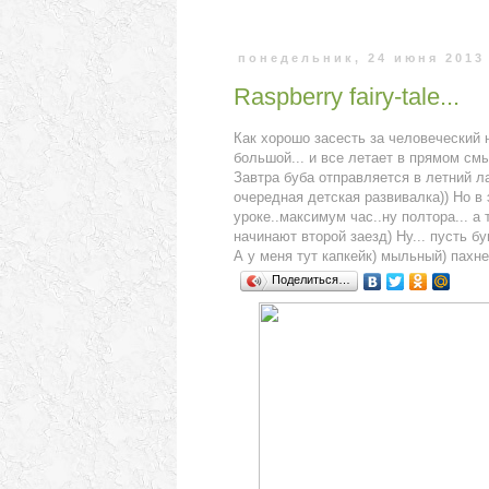
понедельник, 24 июня 2013 
Raspberry fairy-tale...
Как хорошо засесть за человеческий н
большой... и все летает в прямом смы
Завтра буба отправляется в летний ла
очередная детская развивалка)) Но в 
уроке..максимум час..ну полтора... а 
начинают второй заезд) Ну... пусть бу
А у меня тут капкейк) мыльный) пахн
Поделиться…