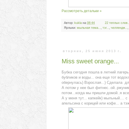
Рассмотреть детальки »
Автор:
kukla
на
08:44
22 теплых слов..
Ярлыки:
мыльная тема...
,
тэг...
,
челлендж...
вторник, 25 июня 2013 г.
Miss sweet orange...
Бубка сегодня пошла в летний лагерь)
бубликов и воды... она еще тот водохл
обернулась) Взрослая...) Сделала дл
А потом у нее был фитнес..ой..ржунима
потом...когда мы пришли домой..я все д
А у меня тут... капкейк) мыльный.... 
апельсина с корицей или кофе... а т