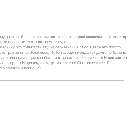
г.
оут) который не виснет при нажатии хоть одной кнопочки...) И монитор
сле слова..не то что на моем нетбуке...
герь) ну это только так звучит серьезно) На самом деле это просто
этот раз занятие 3хчасовое.. бубочка еще никогда так долго не была на
тут и гимнастика должна быть..и вторчество...и инглиш...)) И они завтра
ит лагерь...) Надеюсь, ей будет интересно! Она такое любит!)
ет малинкой и ванилью)