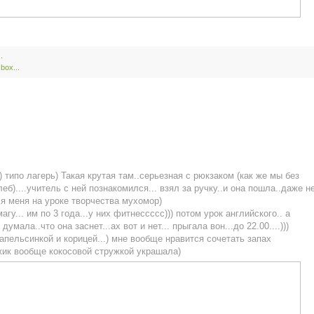
.
,
box...
 типо лагерь) Такая крутая там..серьезная с рюкзаком (как же мы без
еб)....учитель с ней познакомился... взял за ручку..и она пошла..даже н
я меня на уроке творчества мухомор)
гу... им по 3 года...у них фитнессссс))) потом урок английского.. а
умала..что она заснет...ах вот и нет... прыгала вон...до 22.00....)))
с апельсинкой и корицей...) мне вообще нравится сочетать запах
эжик вообще кокосовой стружкой украшала)