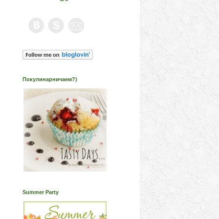
Покулинарничаем?)
Summer Party