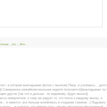
.
ллендж...
,
box...
,
films...
в пост..в котором выкладываю фотки с мылком) Пишу..и улыбаюсь... долг
)) Совершенно капкейково-мыльная неделя получается))выкладываю тут
арю другое (так что и дальше...по видимому..будет мылко))
цесса невероятное..к тому же радует то, что почти к каждому мылку..я
е... и кажется..все больше влюбляюсь в создание тэжиков...) Подумать
 назад... я считала, что именно тэги - объект абсолютно бесполезный....