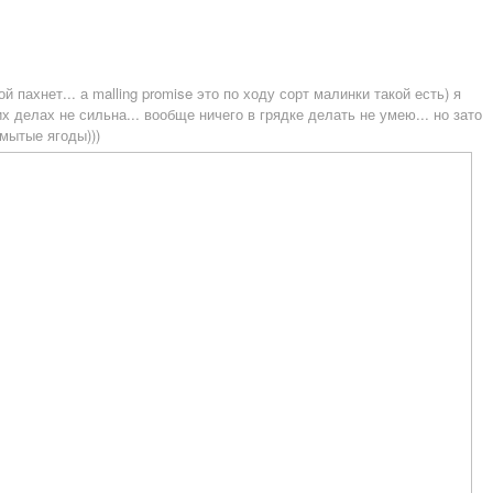
й пахнет... а malling promise это по ходу сорт малинки такой есть) я
х делах не сильна... вообще ничего в грядке делать не умею... но зато
мытые ягоды)))