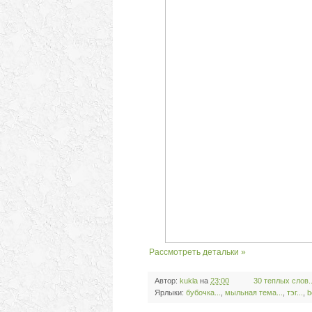
Рассмотреть детальки »
Автор:
kukla
на
23:00
30 теплых слов..
Ярлыки:
бубочка...
,
мыльная тема...
,
тэг...
,
b