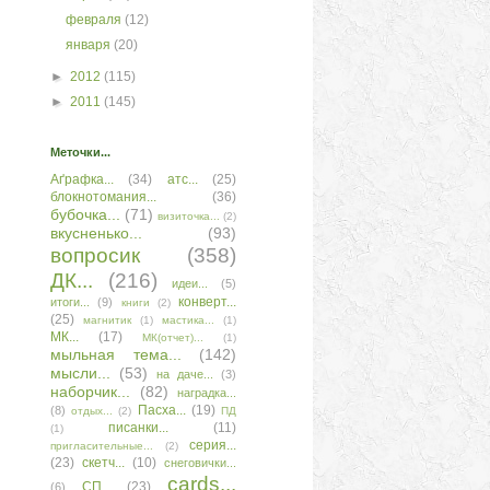
февраля
(12)
января
(20)
►
2012
(115)
►
2011
(145)
Меточки...
Аґрафка...
(34)
атс...
(25)
блокнотомания...
(36)
бубочка...
(71)
визиточка...
(2)
вкусненько...
(93)
вопросик
(358)
ДК...
(216)
идеи...
(5)
конверт...
итоги...
(9)
книги
(2)
(25)
магнитик
(1)
мастика...
(1)
МК...
(17)
МК(отчет)...
(1)
мыльная тема...
(142)
мысли...
(53)
на даче...
(3)
наборчик...
(82)
наградка...
Пасха...
(19)
(8)
отдых...
(2)
ПД
писанки...
(11)
(1)
серия...
пригласительные...
(2)
(23)
скетч...
(10)
снеговички...
сards...
СП...
(23)
(6)