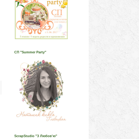
СП "Summer Party"
ScrapStudio "З Любов'ю"