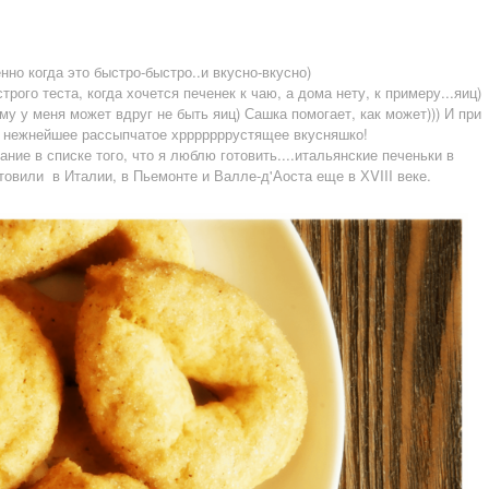
но когда это быстро-быстро..и вкусно-вкусно)
рого теста, когда хочется печенек к чаю, а дома нету, к примеру...яиц)
му у меня может вдруг не быть яиц) Сашка помогает, как может))) И при
 нежнейшее рассыпчатое хрррррррустящее вкусняшко!
ание в списке того, что я люблю готовить....итальянские печеньки в
товили в Италии, в Пьемонте и Валле-д'Аоста еще в ХVIII веке.