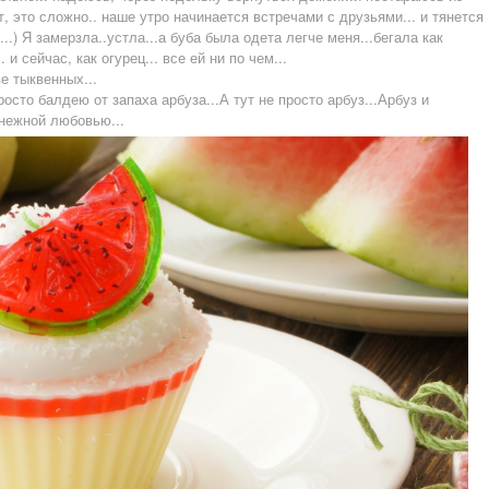
ут, это сложно.. наше утро начинается встречами с друзьями... и тянется
..) Я замерзла..устла...а буба была одета легче меня...бегала как
 сейчас, как огурец... все ей ни по чем...
ве тыквенных...
осто балдею от запаха арбуза...А тут не просто арбуз...Арбуз и
нежной любовью...