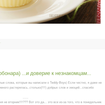
.
рбонара) ...и доверие к незнакомцам...
лые слова, которые вы написали о
Teddy-Boys
) Если честно, я даже не
емного растерялась..столько(!!!!) добрых слов и эмоций...спасибо
...
...
я не вторник!!!!??? Вот это да... это все из-за того, что в понедельник