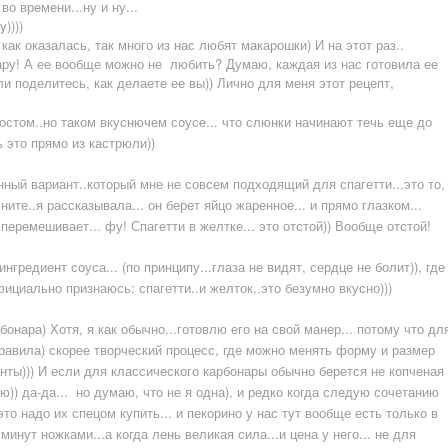
о времени...ну и ну...
))))
ак оказалась, так много из нас любят макарошки) И на этот раз..
ару! А ее вообще можно не любить? Думаю, каждая из нас готовила ее
сли поделитесь, как делаете ее вы)) Лично для меня этот рецепт,
ростом..но таком вкуснючем соусе... что слюнки начинают течь еще до
ь это прямо из кастрюли))
нный вариант..который мне не совсем подходящий для спагетти...это то,
ите..я рассказывала... он берет яйцо жаренное... и прямо глазком...
 перемешивает... фу! Спагетти в желтке... это отстой)) Вообще отстой!
 ингредиент соуса... (по принципу...глаза не видят, сердце не болит)), где
официально признаюсь: спагетти..и желток..это безумно вкусно)))
бонара
) Хотя, я как обычно...готовлю его на свой манер... потому что дл
правила) скорее творческий процесс, где можно менять форму и размер
нты))) И если для классического карбонары обычно берется не копченая
ою)) да-да... но думаю, что не я одна), и редко когда следую сочетанию
то надо их спецом купить... и пекорино у нас тут вообще есть только в
минут ножками...а когда лень великая сила...и цена у него... не для