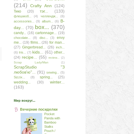
(214)
Сrafty Аnn
(124)
тэг...
(133)
Тико
(20)
флешмоб...
(4)
челлендж...
(6)
B-
accessories...
(9)
album...
(6)
box...
(370)
day...
(70)
candy...
(16)
cartonnage...
(19)
envy
chocolate...
(8)
disc...
(3)
me...
(19)
films...
(26)
for man...
(27)
Gingerbread...
(26)
inch...
kids...
(61)
other...
(6)
Iris...
(7)
recipe...
(55)
(24)
review...
(2)
Scrap Lady/Man
(1)
ScrapStudio "З
любов'ю"...
(91)
sewing...
(5)
spring...
(25)
Sizzix...
(8)
winter...
wedding...
(30)
(163)
Мир вокруг...
Вечерние посиделки
Pocket
Panda with
Bamboo
Stalks
Pouch /