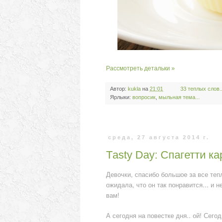
Рассмотреть детальки »
Автор:
kukla
на
21:01
33 теплых слов..
Ярлыки:
вопросик
,
мыльная тема...
среда, 27 августа 2014 г.
Тasty Day: Cпагетти ка
Девочки, спасибо большое за все теп
ожидала, что он так понравится... и н
вам!
А сегодня на повестке дня.. ой! Сегодн