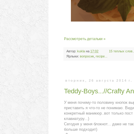
Рассмотреть детальки »
Автор:
kukla
на
17:02
15 теплых слов..
Ярлыки:
вопросик
,
recipe...
вторник, 26 августа 2014 г.
Teddy-Boys...//Crafty A
У меня почему-то половину кнопок выр
приставить я что-то не понимаю. Види
конкретный маникюр..вот только пост 
клавиатуру...)
Сегодня у меня блокнот... даже не так
больше подходит)