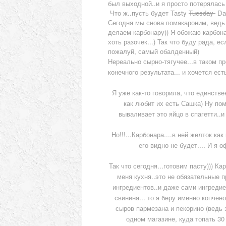
был выходной..и я просто потерялась в
Что ж..пусть будет Tasty
Tuesday
Day
Сегодня мы снова помакароним, ведь к
делаем карбонару)) Я обожаю карбон
хоть разочек...) Так что буду рада, е
пожалуй, самый обалденный)
Нереально сырно-тягучее...в таком п
конечного результата... и хочется ест
Я уже как-то говорила, что единстве
как любит их есть Сашка) Ну помн
вываливает это яйцо в спагетти..и
Но!!!...Карбонара....в ней желток как
его видно не будет.... И я 
Так что сегодня...готовим пасту)))
Кар
меня кухня..это не обязательные 
ингредиентов..и даже сами ингредие
свинина... то я беру именно копчен
сыров пармезана и пекорино (ведь э
одном магазине, куда топать 30 