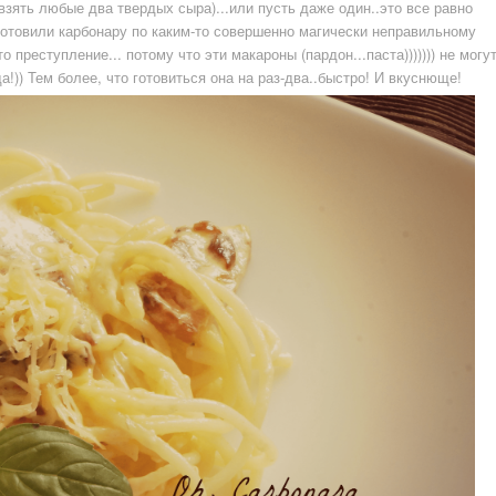
взять любые два твердых сыра)...или пусть даже один..это все равно
 готовили карбонару по каким-то совершенно магически неправильному
 преступление... потому что эти макароны (пардон...паста))))))) не могу
!)) Тем более, что готовиться она на раз-два..быстро! И вкуснюще!