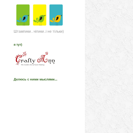
Штампики...чіпики..і не тільки)
я тут)
Делюсь с ними мыслями...