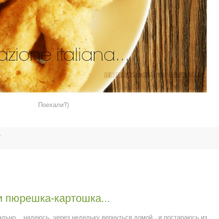
Поехали?)
.
и пюрешка-картошка...
ально... надеюсь, через недельку вернуться домой...и постараюсь из