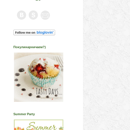
Покулинарничаем?)
Summer Party