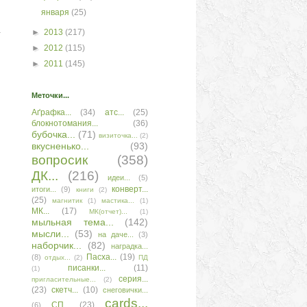
января
(25)
т
►
2013
(217)
►
2012
(115)
►
2011
(145)
Меточки...
Аґрафка...
(34)
атс...
(25)
блокнотомания...
(36)
бубочка...
(71)
визиточка...
(2)
вкусненько...
(93)
вопросик
(358)
ДК...
(216)
идеи...
(5)
конверт...
итоги...
(9)
книги
(2)
(25)
магнитик
(1)
мастика...
(1)
МК...
(17)
МК(отчет)...
(1)
мыльная тема...
(142)
мысли...
(53)
на даче...
(3)
наборчик...
(82)
наградка...
Пасха...
(19)
(8)
отдых...
(2)
ПД
писанки...
(11)
(1)
серия...
пригласительные...
(2)
(23)
скетч...
(10)
снеговички...
сards...
СП...
(23)
(6)