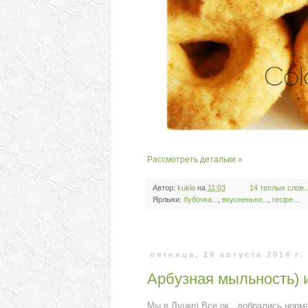
Рассмотреть детальки »
Автор:
kukla
на
11:03
14 теплых слов..
Ярлыки:
бубочка...
,
вкусненько...
,
recipe...
пятница, 29 августа 2014 г.
Арбузная мыльность) 
Мы в Луцке) Все ок...добрались норм