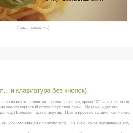
Итак... поехали...)
.
nn... и клавиатура без кнопок)
вано из ноута..валяются.. нашла почти все, кроме "Х"...а как их назад
мо кое-кто когтистый поточил тут свои лапы... Ну ниче: ждет его
допишу) Большей частью..наугад...) Вот и проверю за одно..как я знаю
, он блокното-альбом или около того... Не знаю, какое обозначение ему