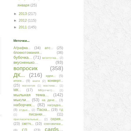
января
(25)
►
2013
(217)
►
2012
(115)
►
2011
(145)
Меточки...
Аґрафка...
(34)
атс...
(25)
блокнотомания...
(36)
бубочка...
(71)
визиточка...
(2)
вкусненько...
(93)
вопросик
(358)
ДК...
(216)
идеи...
(5)
конверт...
итоги...
(9)
книги
(2)
(25)
магнитик
(1)
мастика...
(1)
МК...
(17)
МК(отчет)...
(1)
мыльная тема...
(142)
мысли...
(53)
на даче...
(3)
наборчик...
(82)
наградка...
Пасха...
(19)
(8)
отдых...
(2)
ПД
.
писанки...
(11)
(1)
серия...
пригласительные...
(2)
(23)
скетч...
(10)
снеговички...
сards...
СП...
(23)
(6)