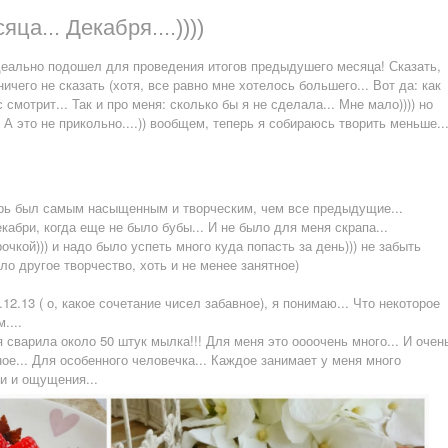
ца... Декабря....))))
идеально подошел для проведения итогов предыдушего месяца! Сказать,
ичего не сказать (хотя, все равно мне хотелось большего... Вот да: как
с смотрит... Так и про меня: сколько бы я не сделала... Мне мало)))) но
 А это не прикольно....)) вообщем, теперь я собираюсь творить меньше..
абрь был самым насыщенным и творческим, чем все предыдущие...
кабри, когда еще не было бубы... И не было для меня скрапа...
очкой))) и надо было успеть много куда попасть за день))) не забыть
ыло другое творчество, хоть и не менее занятное)
12.13 ( о, какое сочетание чисел забавное), я понимаю... Что некоторое
....
я сварила около 50 штук мылка!!! Для меня это оооочень много... И очен
ое... Для особенного человечка... Каждое занимает у меня много
и и ощущения...