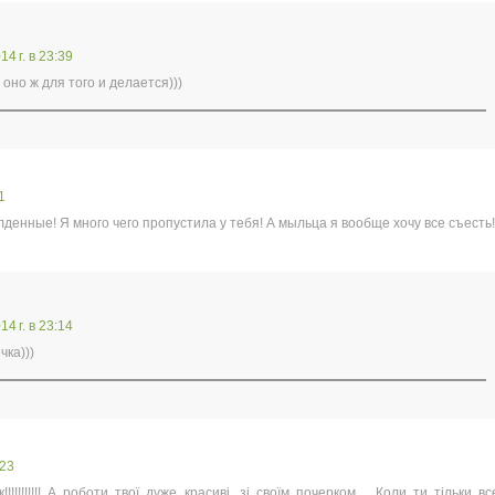
4 г. в 23:39
. оно ж для того и делается)))
1
денные! Я много чего пропустила у тебя! А мыльца я вообще хочу все съесть!
4 г. в 23:14
ка)))
:23
!!!!!!!!! А роботи твої дуже красиві, зі своїм почерком.... Коли ти тільки вс