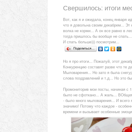
Свершилось: итоги меся
Вот, как я и ожидала, конец января 
что я довольна своим декабрем... Эт н
волка не корми... А он все равно в ле
тогда пришлось бы вообще не спать...
И спать больше))) посмотрим...
Поделиться…
Но я про итоги... Пожалуй, этот дек
Конкуренцию составят разве что те де
Мыловарения... Но зато я была снегур
слова поздравлений и т.д... Но это б
Промониторив мои посты, начиная с 1.
было не сфоткано... А жаль... ВОбщем
- было много мыловарения... И всего 
значимо! Потому что каждое - особенн
времени и вызывает особенные эмоци