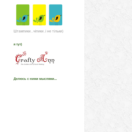
Штампики...чіпики..і не тільки)
я тут)
Делюсь с ними мыслями...