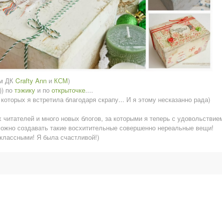
ым ДК
Crafty Ann
и
КСМ
)
)) по
тэжику
и по
открыточке
....
 которых я встретила благодаря скрапу... И я этому несказанно рада)
х читателей и много новых блогов, за которыми я теперь с удовольствие
можно создавать такие восхитительные совершенно нереальные вещи!
и классными! Я была счастливой!)