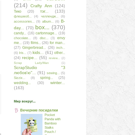
(214)
Сrafty Аnn
(124)
тэг...
(133)
Тико
(20)
флешмоб...
(4)
челлендж...
(6)
B-
accessories...
(9)
album...
(6)
box...
(370)
day...
(70)
candy...
(16)
cartonnage...
(19)
envy
chocolate...
(8)
disc...
(3)
me...
(19)
films...
(26)
for man...
(27)
Gingerbread...
(26)
inch...
kids...
(61)
other...
(6)
Iris...
(7)
recipe...
(55)
(24)
review...
(2)
Scrap Lady/Man
(1)
ScrapStudio "З
любов'ю"...
(91)
sewing...
(5)
spring...
(25)
Sizzix...
(8)
winter...
wedding...
(30)
(163)
Мир вокруг...
Вечерние посиделки
Pocket
Panda with
Bamboo
Stalks
Pouch /
е