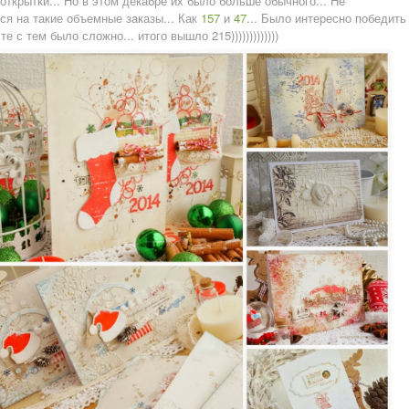
открытки... Но в этом декабре их было больше обычного... Не
ся на такие объемные заказы... Как
157
и
47
... Было интересно победить
е с тем было сложно... итого вышло 215)))))))))))))