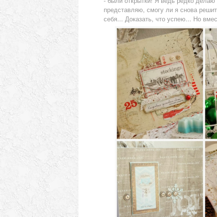
- были открытки! Я ведь редко делаю 
представляю, смогу ли я снова решит
себя... Доказать, что успею... Но вмест