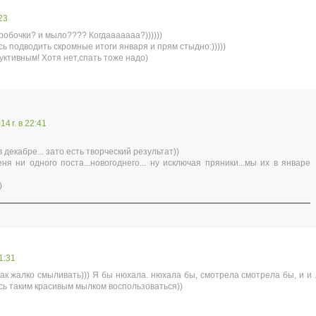
23
оробочки? и мыло???? Когдааааааа?))))))
сь подводить скромные итоги января и прям стыдно:)))))
уктивным! Хотя нет,спать тоже надо)
4 г. в 22:41
в декабре... зато есть творческий результат))
еня ни одного поста...новогоднего... ну исключая пряники...мы их в январе
)
1:31
так жалко смыливать))) Я бы нюхала. нюхала бы, смотрела смотрела бы, и и .
сь таким красивым мылком воспользоваться))