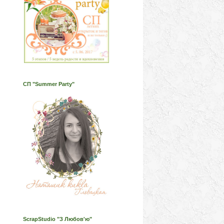
СП "Summer Party"
ScrapStudio "З Любов'ю"