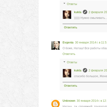
Ответы
kukla
2 февраля 201
)))))) Нужно смыливать..
Ответить
Evgenia
30 января 2014 г. в 11:5
О боже, Наташ! Все работы обал
Ответить
Ответы
kukla
2 февраля 201
спасибо большое, Женеч
Ответить
Unknown
30 января 2014 г. в 12
Наташ, ти справжній трудоголік!!