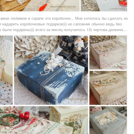
самое любимое в скрапе это коробочки... Мне хотелось бы сделать их
 надарить коробочковых подарков))) но сапожник обычно ведь без
же были подарены))) всего за месяц получилось 13) чертова дюжина....