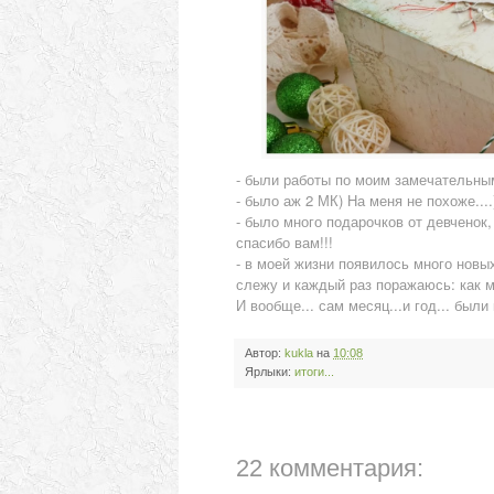
- были работы по моим замечательн
- было аж 2 МК) На меня не похоже....
- было много подарочков от девченок,
спасибо вам!!!
- в моей жизни появилось много новы
слежу и каждый раз поражаюсь: как 
И вообще... сам месяц...и год... был
Автор:
kukla
на
10:08
Ярлыки:
итоги...
22 комментария: