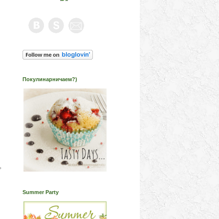
.
Покулинарничаем?)
ь
Summer Party