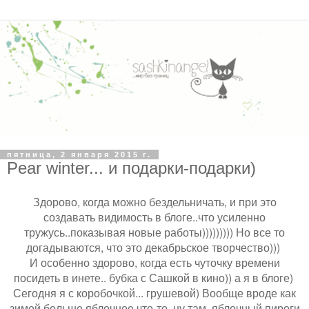
пятница, 2 января 2015 г.
Pear winter... и подарки-подарки)
Здорово, когда можно бездельничать, и при это
создавать видимость в блоге..что усиленно
тружусь..показывая новые работы))))))))) Но все то
догадываются, что это декабрьское творчество)))
И особенно здорово, когда есть чуточку времени
посидеть в инете.. бубка с Сашкой в кино)) а я в блоге)
Сегодня я с коробочкой... грушевой) Вообще вроде как
зимой больше яблочное что-то..ну там..яблочный пироги