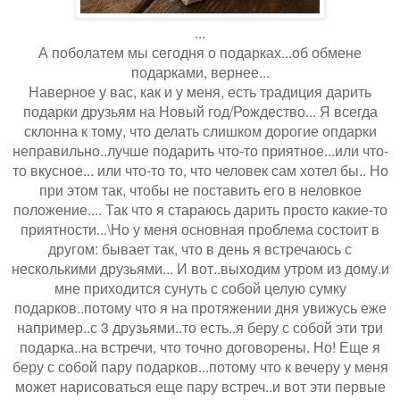
...
А поболатем мы сегодня о подарках...об обмене
подарками, вернее...
Наверное у вас, как и у меня, есть традиция дарить
подарки друзьям на Новый год/Рождество... Я всегда
склонна к тому, что делать слишком дорогие опдарки
неправильно..лучше подарить что-то приятное...или что-
то вкусное... или что-то то, что человек сам хотел бы.. Но
при этом так, чтобы не поставить его в неловкое
положение.... Так что я стараюсь дарить просто какие-то
приятности...\Но у меня основная проблема состоит в
другом: бывает так, что в день я встречаюсь с
несколькими друзьями... И вот..выходим утром из дому.и
мне приходится сунуть с собой целую сумку
подарков..потому что я на протяжении дня увижусь еже
например..с 3 друзьями..то есть..я беру с собой эти три
подарка..на встречи, что точно договорены. Но! Еще я
беру с собой пару подарков...потому что к вечеру у меня
может нарисоваться еще пару встреч..и вот эти первые