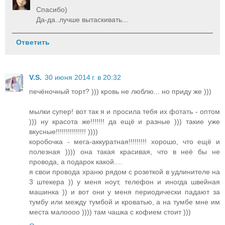
Спасибо)
Да-да..лучше вытаскивать...
Ответить
V.S.
30 июня 2014 г. в 20:32
печёночный торт? ))) кровь не люблю... но приду же )))
мылки супер! вот так я и просила тебя их фотать - оптом
))) ну красота же!!!!!!! да ещё и разные ))) такие уже
вкусные!!!!!!!!!!!!!!! ))))
коробочка - мега-аккуратная!!!!!!!!! хорошо, что ещё и
полезная )))) она такая красивая, что в неё бы не
провода, а подарок какой....
я свои провода храню рядом с розеткой в удлинителе на
3 штекера )) у меня ноут, телефон и иногда швейная
машинка )) и вот они у меня периодически падают за
тумбу или между тумбой и кроватью, а на тумбе мне им
места малоооо )))) там чашка с кофием стоит )))