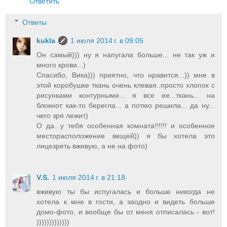
Ответить
Ответы
kukla
1 июля 2014 г. в 09:05
Он самый))) ну я напугала больше... не так уж и
много крови...)
Спасибо, Вика))) приятно, что нравится...)) мне в
этой коробушке ткань очень клевая..просто хлопок с
рисунками контурными... я все ее...ткань... на
блокнот как-то берегла... а потмо решила... да ну...
чего зря лежит)
О да...у тебя особенная комната!!!!!! и особенное
месторасположение вещей)) я бы хотела это
лицезреть вживую, а не на фото)
V.S.
1 июля 2014 г. в 21:18
вживую ты бы испугалась и больше никогда не
хотела к мне в гости, а заодно и видеть больше
домо-фото, и вообще бы от меня отписалась - вот!
)))))))))))))