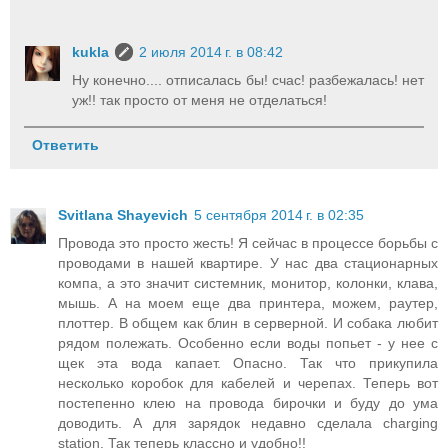
kukla
2 июля 2014 г. в 08:42
Ну конечно.... отписалась бы! счас! разбежалась! нет
уж!! так просто от меня не отделаться!
Ответить
Svitlana Shayevich
5 сентября 2014 г. в 02:35
Провода это просто жесть! Я сейчас в процессе борьбы с
проводами в нашей квартире. У нас два стационарных
компа, а это значит системник, монитор, колонки, клава,
мышь. А на моем еще два принтера, можем, раутер,
плоттер. В общем как блин в серверной. И собака любит
рядом полежать. Особенно если воды попьет - у нее с
щек эта вода капает. Опасно. Так что прикупила
несколько коробок для кабелей и черепах. Теперь вот
постепенно клею на провода бирочки и буду до ума
доводить. А для зарядок недавно сделала charging
station. Так теперь классно и удобно!!