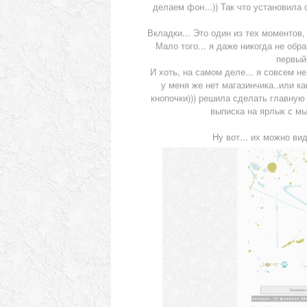
делаем фон...)) Так что установила
Вкладки... Это один из тех моментов,
Мало того... я даже никогда не обра
первый 
И хоть, на самом деле... я совсем н
у меня же нет магазинчика..или как
кнопочки))) решила сделать главную 
выписка на ярлык с мыл
Ну вот... их можно ви