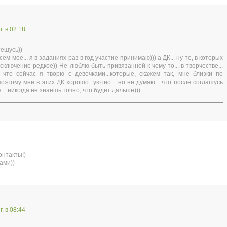
г. в 02:18
тешусь))
сем мое... я в заданиях раз в год участие принимаю))) а ДК... ну те, в которых
исключение редкое)) Не люблю быть привязанной к чему-то... в творчестве...
 что сейчас я творю с девочками...которые, скажем так, мне близки по
 поэтому мне в этих ДК хорошо...уютно... но не думаю... что после соглашусь
я... никогда не знаешь точно, что будет дальше)))
онтакты!)
ами))
г. в 08:44