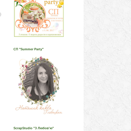
)
СП "Summer Party"
ScrapStudio "З Любов'ю"