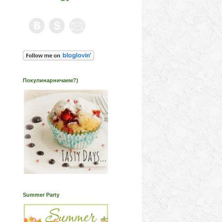
Покулинарничаем?)
Summer Party