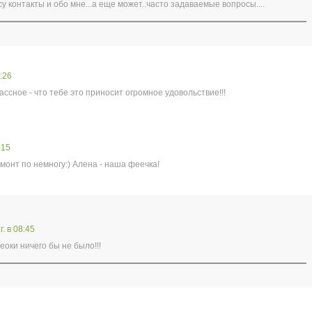
у контакты и обо мне...а еще может..часто задаваемые вопросы....
8:26
ассное - что тебе это приносит огромное удовольствие!!!
:15
емонт по немногу:) Алена - наша феечка!
г. в 08:45
неоки ничего бы не было!!!