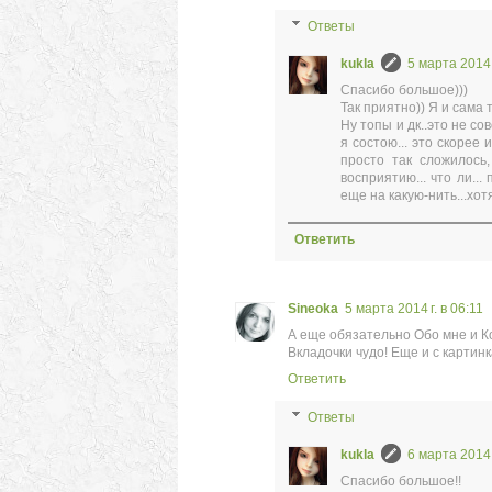
Ответы
kukla
5 марта 2014 
Cпасибо большое)))
Так приятно)) Я и сама 
Ну топы и дк..это не сов
я состою... это скорее 
просто так сложилось,
восприятию... что ли...
еще на какую-нить...хот
Ответить
Sineoka
5 марта 2014 г. в 06:11
А еще обязательно Обо мне и К
Вкладочки чудо! Еще и с картинк
Ответить
Ответы
kukla
6 марта 2014 
Спасибо большое!!