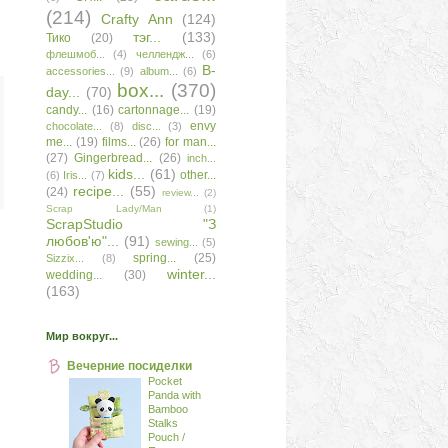
(214)
Сrafty Аnn
(124)
тэг...
(133)
Тико
(20)
флешмоб...
(4)
челлендж...
(6)
B-
accessories...
(9)
album...
(6)
box...
(370)
day...
(70)
candy...
(16)
cartonnage...
(19)
envy
chocolate...
(8)
disc...
(3)
me...
(19)
films...
(26)
for man...
(27)
Gingerbread...
(26)
inch...
kids...
(61)
other...
(6)
Iris...
(7)
recipe...
(55)
(24)
review...
(2)
Scrap Lady/Man
(1)
ScrapStudio "З
любов'ю"...
(91)
sewing...
(5)
spring...
(25)
Sizzix...
(8)
winter...
wedding...
(30)
(163)
Мир вокруг...
Вечерние посиделки
Pocket
Panda with
Bamboo
Stalks
Pouch /