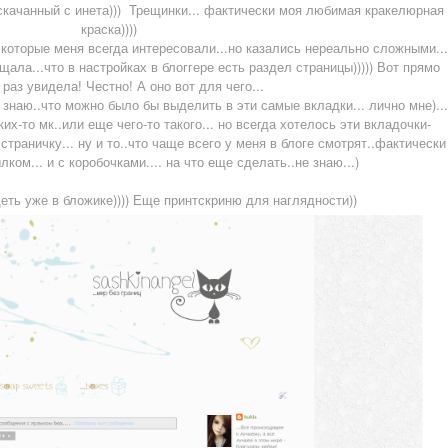
 скачанный с инета))) Трещинки... фактически моя любимая кракелюрная
краска))))
 которые меня всегда интересовали...но казались нереально сложными...
щала...что в настройках в блоггере есть раздел страницы))))) Вот прямо
раз увидела! Честно! А оно вот для чего...
е знаю..что можно было бы выделить в эти самые вкладки... лично мне)...
их-то мк..или еще чего-то такого... но всегда хотелось эти вкладочки-
страничку... ну и то..что чаще всего у меня в блоге смотрят..фактически
ком... и с коробочками.... на что еще сделать..не знаю...)
деть уже в бложике)))) Еще принтскриню для наглядности))