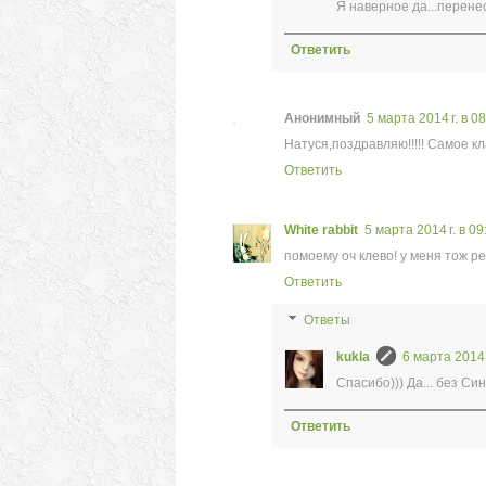
Я наверное да...перенес
Ответить
Анонимный
5 марта 2014 г. в 0
Натуся,поздравляю!!!!! Самое кл
Ответить
White rabbit
5 марта 2014 г. в 09
помоему оч клево! у меня тож р
Ответить
Ответы
kukla
6 марта 2014 
Спасибо))) Да... без Си
Ответить