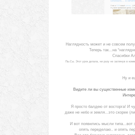
Наглядность может и не совсем получи
Теперь так...на "нагляд
Спасибки Ал
Пы.Сы. Этот урок делала, ни разу не заглянув в ком
Ну и е
Видите ли вы существенные изме
Интере
Я просто балдею от восторга! И чу
даже не небо и земля...это скорее (л
И вот появились мысли типа...вот з
опять переделаю.. и опять пере
Все это безумно интересно, дост