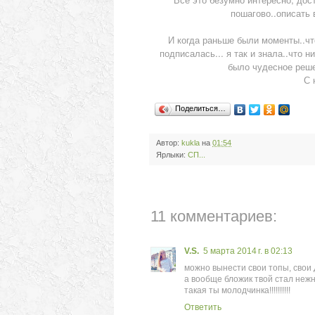
пошагово..описать 
И когда раньше были моменты..что
подписалась... я так и знала..что н
было чудесное решен
С 
Поделиться…
Автор:
kukla
на
01:54
Ярлыки:
СП...
11 комментариев:
V.S.
5 марта 2014 г. в 02:13
можно вынести свои топы, свои ДК
а вообще бложик твой стал нежн
такая ты молодчинка!!!!!!!!!!
Ответить