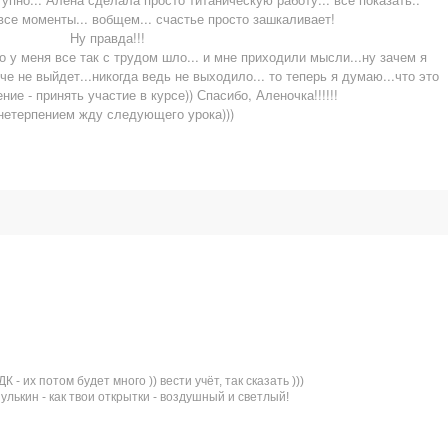
все моменты... вобщем... счастье просто зашкаливает!
Ну правда!!!
 у меня все так с трудом шло... и мне приходили мысли...ну зачем я
иче не выйдет...никогда ведь не выходило... то теперь я думаю...что это
ие - принять участие в курсе)) Спасибо, Аленочка!!!!!!
нетерпением жду следующего урока)))
 - их потом будет много )) вести учёт, так сказать )))
улькин - как твои открытки - воздушный и светлый!