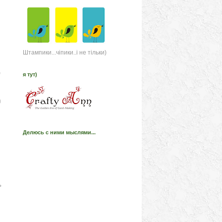
Штампики...чіпики..і не тільки)
)
я тут)
)
Делюсь с ними мыслями...
ь