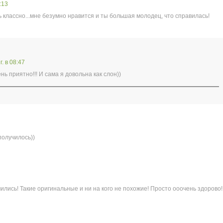
:13
ь классно...мне безумно нравится и ты большая молодец, что справилась!
г. в 08:47
нь приятно!!! И сама я довольна как слон))
получилось))
ились! Такие оригинальные и ни на кого не похожие! Просто ооочень здорово!