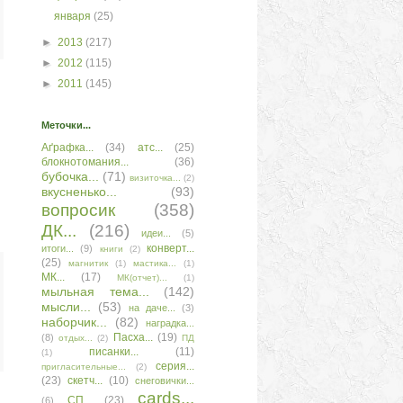
января
(25)
►
2013
(217)
►
2012
(115)
►
2011
(145)
Меточки...
Аґрафка...
(34)
атс...
(25)
блокнотомания...
(36)
бубочка...
(71)
визиточка...
(2)
вкусненько...
(93)
вопросик
(358)
ДК...
(216)
идеи...
(5)
конверт...
итоги...
(9)
книги
(2)
(25)
магнитик
(1)
мастика...
(1)
МК...
(17)
МК(отчет)...
(1)
мыльная тема...
(142)
мысли...
(53)
на даче...
(3)
наборчик...
(82)
наградка...
Пасха...
(19)
(8)
отдых...
(2)
ПД
писанки...
(11)
(1)
серия...
пригласительные...
(2)
(23)
скетч...
(10)
снеговички...
сards...
СП...
(23)
(6)