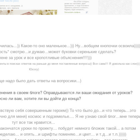
лась...)) Какое-то оно маленькое...))) Ну...вобщем кнопочки освоила))))
ность" смотрю...и думаю...может буковки серенькие сделать?
ене за урок и все кропотливые объяснения!!!!)))
менты в поисках ответов на раньше до меня поставленные вопросы)) Все сама!!! Я довольна как слон)))
Юххху)
ще надо было дать ответы на вопросики...)
нения в своем блоге? Оправдываются ли ваши ожидания от уроков?
сно ли вам, хотите ли вы дойти до конца?
вствую себя совершенным героем)) То что было до...и что теперь...это
ично для меня) космос и подземелье.... Я не узнаю свой блог...мне тепер
тут все так нравится...
акончатся уроки по проекту... побудет немного бложик такой... а потом
делаю... и опять...и шрифты поменяю...и цвет... и т.д...и т.п.))))))
упно... Алена сделала просто титаническую работу... все показать..