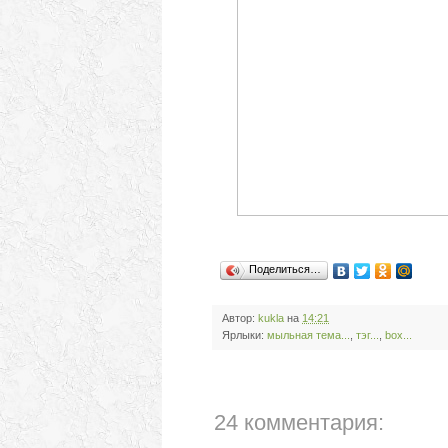
Поделиться…
Автор:
kukla
на
14:21
Ярлыки:
мыльная тема...
,
тэг...
,
box...
24 комментария: