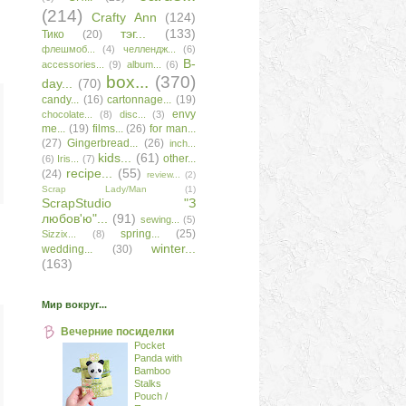
(214)
Сrafty Аnn
(124)
тэг...
(133)
Тико
(20)
флешмоб...
(4)
челлендж...
(6)
B-
accessories...
(9)
album...
(6)
box...
(370)
day...
(70)
candy...
(16)
cartonnage...
(19)
envy
chocolate...
(8)
disc...
(3)
me...
(19)
films...
(26)
for man...
(27)
Gingerbread...
(26)
inch...
kids...
(61)
other...
(6)
Iris...
(7)
recipe...
(55)
(24)
review...
(2)
Scrap Lady/Man
(1)
ScrapStudio "З
любов'ю"...
(91)
sewing...
(5)
spring...
(25)
Sizzix...
(8)
winter...
wedding...
(30)
(163)
Мир вокруг...
Вечерние посиделки
Pocket
Panda with
Bamboo
Stalks
Pouch /