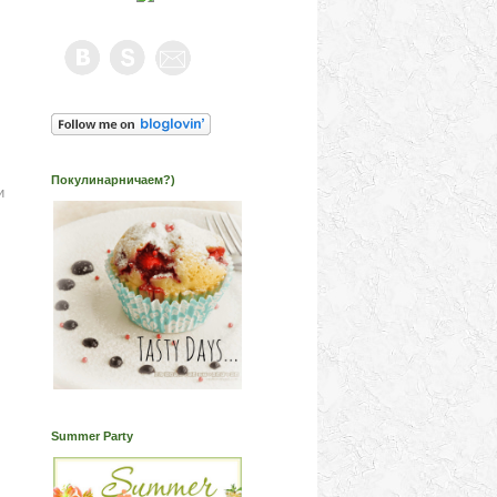
Покулинарничаем?)
и
Summer Party