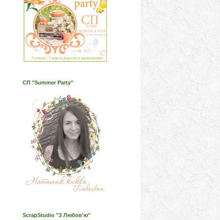
СП "Summer Party"
ScrapStudio "З Любов'ю"