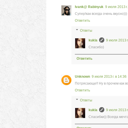
Ivank@ Rabinyuk
9 июля 2013 г.
Супер!как всегда очень вкусно)))
Ответить
Ответы
kukla
9 июля 2013 г
Cпасибо)
Ответить
Unknown
9 июля 2013 г. в 14:36
Потрясающе!! Ну в прочем как в
Ответить
Ответы
kukla
9 июля 2013 г
Спасибки)) Всегда мечт