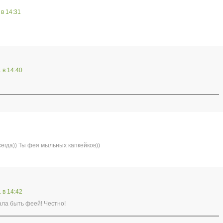
 в 14:31
. в 14:40
сегда)) Ты фея мыльных капкейков))
. в 14:42
ала быть феей! Честно!