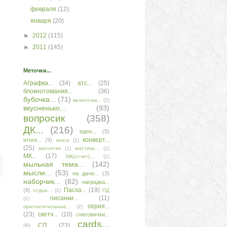
февраля
(12)
января
(20)
►
2012
(115)
►
2011
(145)
Меточки...
Аґрафка...
(34)
атс...
(25)
блокнотомания...
(36)
бубочка...
(71)
визиточка...
(2)
вкусненько...
(93)
вопросик
(358)
ДК...
(216)
идеи...
(5)
конверт...
итоги...
(9)
книги
(2)
(25)
магнитик
(1)
мастика...
(1)
МК...
(17)
МК(отчет)...
(1)
мыльная тема...
(142)
мысли...
(53)
на даче...
(3)
наборчик...
(82)
наградка...
Пасха...
(19)
(8)
отдых...
(2)
ПД
писанки...
(11)
(1)
серия...
пригласительные...
(2)
(23)
скетч...
(10)
снеговички...
сards...
СП...
(23)
(6)