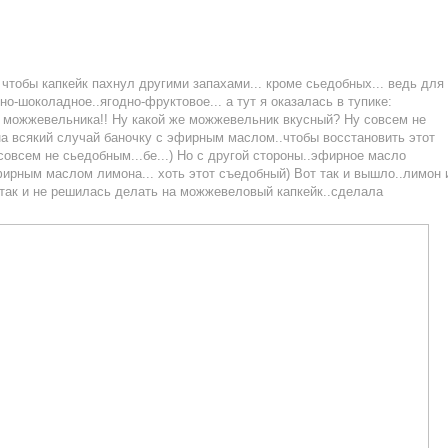
 чтобы капкейк пахнул другими запахами... кроме сьедобных... ведь для
о-шоколадное..ягодно-фруктовое... а тут я оказалась в тупике:
м можжевельника!! Ну какой же можжевельник вкусный? Ну совсем не
на всякий случай баночку с эфирным маслом..чтобы восстановить этот
у совсем не сьедобным...бе...) Но с другой стороны..эфирное масло
ирным маслом лимона... хоть этот съедобный) Вот так и вышло..лимон 
 так и не решилась делать на можжевеловый капкейк..сделала