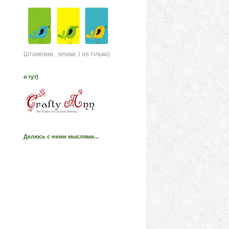
Штампики...чіпики..і не тільки)
я тут)
Делюсь с ними мыслями...