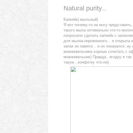
Natural purity...
Капкейк) мыльный)
Я вот почему-то не могу представить,
такого мыла оптимально что-то молочн
попросили сделать капкейк с запахо
для мылка-пироженного... я открыла 
запах из памяти... и он показался..н
можжевельника хорошо сочетать с эф
можжевельник) Правда...ягодку я так
такую...конфетку что-ли)