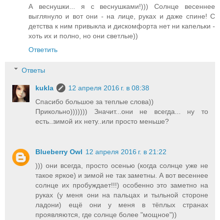
А веснушки... я с веснушками!))) Солнце весеннее
выглянуло и вот они - на лице, руках и даже спине! С
детства к ним привыкла и дискомфорта нет ни капельки -
хоть их и полно, но они светлые))
Ответить
Ответы
kukla
12 апреля 2016 г. в 08:38
Спасибо большое за теплые слова))
Прикольно))))))) Значит...они не всегда... ну то
есть..зимой их нету..или просто меньше?
Blueberry Owl
12 апреля 2016 г. в 21:22
))) они всегда, просто осенью (когда солнце уже не
такое яркое) и зимой не так заметны. А вот весеннее
солнце их пробуждает!!!) особенно это заметно на
руках (у меня они на пальцах и тыльной стороне
ладони) ещё они у меня в тёплых странах
проявляются, где солнце более "мощное"))