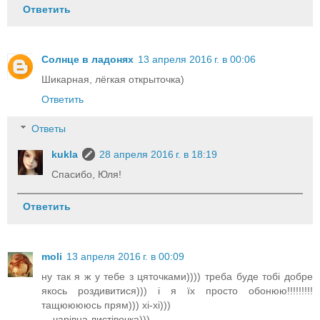
Ответить
Солнце в ладонях
13 апреля 2016 г. в 00:06
Шикарная, лёгкая открыточка)
Ответить
Ответы
kukla
28 апреля 2016 г. в 18:19
Спасибо, Юля!
Ответить
moli
13 апреля 2016 г. в 00:09
ну так я ж у тебе з цяточками)))) треба буде тобі добре
якось роздивитися))) і я їх просто обонюю!!!!!!!!!
тащююююсь прям))) хі-хі)))
... чарівна листівочка)))