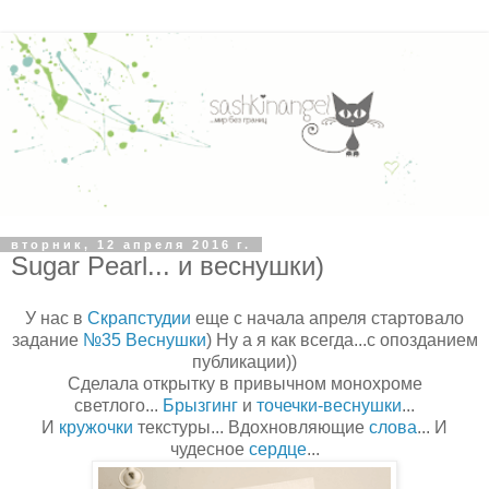
вторник, 12 апреля 2016 г.
Sugar Pearl... и веснушки)
У нас в
Скрапстудии
еще с начала апреля стартовало
задание
№35 Веснушки
) Ну а я как всегда...с опозданием
публикации))
Сделала открытку в привычном монохроме
светлого...
Брызгинг
и
точечки-веснушки
...
И
кружочки
текстуры... Вдохновляющие
слова
... И
чудесное
сердце
...