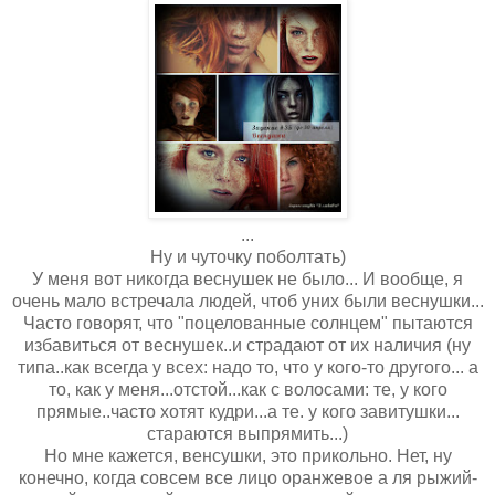
...
Ну и чуточку поболтать)
У меня вот никогда веснушек не было... И вообще, я
очень мало встречала людей, чтоб уних были веснушки...
Часто говорят, что "поцелованные солнцем" пытаются
избавиться от веснушек..и страдают от их наличия (ну
типа..как всегда у всех: надо то, что у кого-то другого... а
то, как у меня...отстой...как с волосами: те, у кого
прямые..часто хотят кудри...а те. у кого завитушки...
стараются выпрямить...)
Но мне кажется, венсушки, это прикольно. Нет, ну
конечно, когда совсем все лицо оранжевое а ля рыжий-