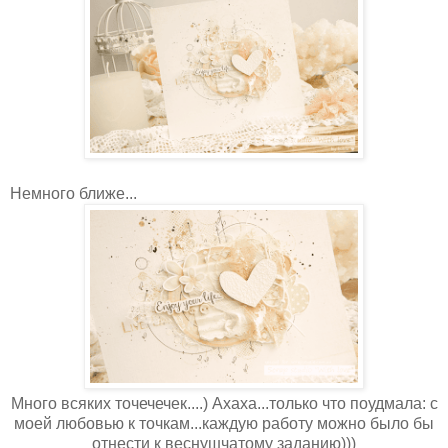
Немного ближе...
Много всяких точечечек....) Ахаха...только что поудмала: с
моей любовью к точкам...каждую работу можно было бы
отнести к веснушчатому заданию)))