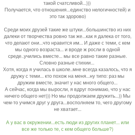
такой счатсливой...)))
Получается, что отношения...единство нелогичностей) и
это так здорово)
Среди моих друзей такие же штуки...большинство из них
далеки от творчества ровно так же...как я далека от того,
что делают они...что нравится им... И даже с теми, с кем
мы одного возраста... и вроде ж росли в одной
среде..учились вместе... мы все равно такие разные.
Словно разные стихии...
Хотя, когда я училась в школе..мне всегда казалось, что я
дружу с теми... кто похож на меня...ну типо: раз мы
дружим вместе, значит у нас много общего...
А сейчас, когда мы выросли, я вдруг понимаю, что у нас
ничего общего нет))) Но мы продолжаем дружить...)) Мы
чем-то учимся друг у друга...восполняем то, чего другому
не хватает...
А у вас в окружении...есть люди из других планет... или
все же только те, с кем общего больше?)