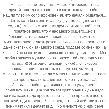
мы разные, потому нам вместе интересно... но с
другой...иногда откровенно в шоке, как мы вообще
нашли ту точку соприкосновения, что начали общаться...
Взять хотя бы меня и Сашку (ну, чтобы далеко не
ходить)! Мы с ним как.... из других измерений)) Нет,
понятное дело, что у нас много общего....но в
большинсвте своем мы такие разные: я смотрю на
мир...наверное, сквозь розовые очки... он же...реалист и
даже скептик, он так много всегда поддает сомнению... а
я спокойно многое воспринимаю за чистую монету... Мы
любим разную музыку...кино... даже любимая еда у нас
разная))) Я эмоциональный псих))) а он скорее
сплошная рациональность в поступках, умеет трезво
мыслить...в то время, когда у меня паника: "Ааааа.. Шеф,
все пропало... гипс снимают..клиент уезжает...")
Иногда я вообще удивляюсь, как он умудряется
понимать меня...(Не зря же говорят: женщину не надо
понимать..ее надо просто любить...!), но при этом все, он,
пожалуй, единственный человек, который действительно
понимает (или делает вид!!!..но я чувствую с ним себя