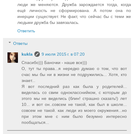
люди же меняются. Дружба зарождается тогда, когда
ещё личность не сформирована. А потом она по
инерции существует. Не факт, что сейчас бы с теми же
людьми дружба бы завязалась.
Ответить
Ответы
kukla
9 июля 2015 г. в 07:20
Спасибо))) Баночки - наше все)))
О, тут ты права...я нередко думаю о том, что вот
счас мы бы ни в жизни не подружились... Хотя, кто
знает...
Я вот последний раз как была у родителей...
виделась со свим однокласснийком, с которым до
этого мы не виделись (блин! страшно сказать!) лет
10... и вот он..совсем не такой, как был в школе...
совсем не такой. как люди из моего окружения...но
при этом мне с ним было безумно интересно
пообщаться...