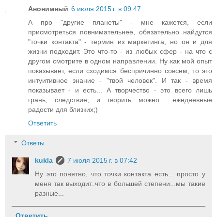
Анонимный
6 июля 2015 г. в 09:47
А про "другие планеты" - мне кажется, если
присмотреться повнимательнее, обязательно найдутся
"точки контакта" - термин из маркетинга, но он и для
жизни подходит. Это что-то - из любых сфер - на что с
другом смотрите в одном направлении. Ну как мой опыт
показывает, если сходимся беспричинно совсем, то это
интуитивное знание - "твой человек". И так - время
показывает - и есть... А творчество - это всего лишь
грань, следствие, и творить можно... ежедневные
радости для близких;)
Ответить
Ответы
kukla
7 июля 2015 г. в 07:42
Ну это понятно, что точки контакта есть... просто у
меня так выходит..что в большей степени...мы такие
разные...
Ответить