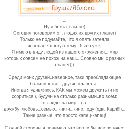
...
Ну и болтательное)
Сегодня поговорим о... людях их других планет)
Только не подумайте, что я опять затеяла
инопланетянскую тему...было уже)
Я имею в виду людей из нашего окружения... мир
которых совсем не похож на наш... Словно мы с разных
планет)))
Среди моих друзей..наверное, таки преобладающее
большинство - другие планеты...
Иногда я удивляюсь, КАК мы можем дружить (и не
ссориться!), будучи на столько разными..во всем:
взгляды на мир... на
дружбу..любовь...семью...книги...кино...еду (еда, Карл!!!)...
Такие разные, что просто капец-капец!
С одной стороны я понимаю, что вроде бы все логично: