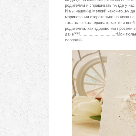
родителям и спрашивать "А где у нас 
И мы нашли))) Мелкий какой-то..ну да ла
маринования старательно нанизан на шампу
так..только..сладковато как-то и вообщ
родителям, как здорово мы провели вр
даче???.............................
"Мои тюльпа
слопали)