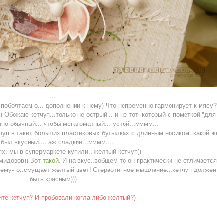
...
.поболтаем о... дополнении к нему) Что непременно гармонирует к мясу?
уп) Обожаю кетчуп...только не острый... и не тот, который с пометкой "для
но обычный... чтобы мегатоматный...густой...мммм...
чуп в таких больших пластиковых бутылках с длинным носиком..какой ж
 был вкусный.... аж сладкий...мммм....
ях, мы в супермаркете купили...желтый кетчуп))
омидоров)) Вот
такой
. И на вкус..вобщем-то он практически не отличается
очему-то..смущает желтый цвет! Стереотипное мышление...кетчуп должен
быть красным)))
те кетчуп? И пробовали когла-либо желтый?)