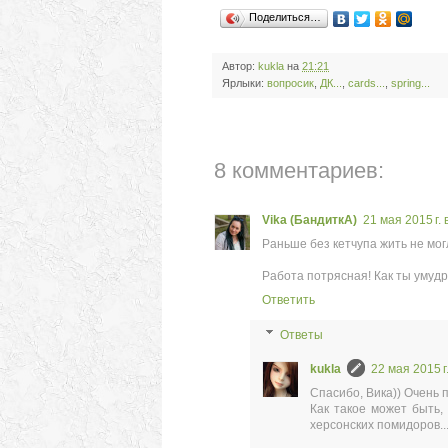
Поделиться…
Автор:
kukla
на
21:21
Ярлыки:
вопросик
,
ДК...
,
сards...
,
spring...
8 комментариев:
Vika (БандиткА)
21 мая 2015 г. 
Раньше без кетчупа жить не мог
Работа потрясная! Как ты умуд
Ответить
Ответы
kukla
22 мая 2015 г.
Спасибо, Вика)) Очень пр
Как такое может быть,
херсонских помидоров...)