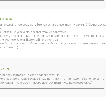
г. в 16:06
вляю какой у нее ужас был. Это как если бы все твои пуговички бубкины друзь
е.
бство!!! Не устаю любоваться твоими работами!!
о вкусу такой же. Жёлтые и чёрные помидоры же такие на вкус как красные
Кетчуп это красный, жёлтый - это горчица ;)
лю без кетчупа мясо. Он немного забивает вкус, а хочется именно мяса вку
уп это маст!;)
 в 23:33
бубка весь кракелюр на свои поделки пустила...)
можно, а крекелюра больше нигде нет... так и тут: больше не было где взять
 пополения, которые к нашему дачнмоу грунту уже приспособились)