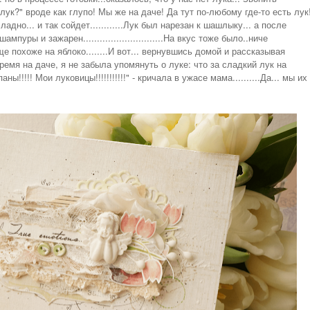
лук?" вроде как глупо! Мы же на даче! Да тут по-любому где-то есть лук
дно... и так сойдет............
Лук был нарезан к шашлыку... а после
ры и зажарен.............................
На вкус тоже было..ниче
е похоже на яблоко........
И вот... вернувшись домой и рассказывая
емя на даче, я не забыла упомянуть о луке: что за сладкий лук на
ны!!!!! Мои луковицы!!!!!!!!!!!" - кричала в ужасе мама..........
Да... мы их