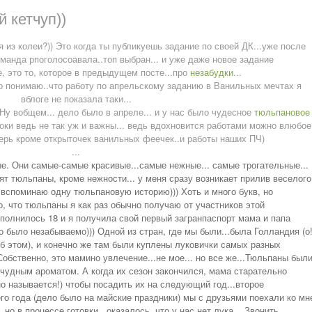
й кетчуп))
я из колеи?)) Это когда ты публикуешь задание по своей ДК...уже после
команда рпоголосоавала..топ выбран... и уже даже новое задание
е, это то, которое в предыдущем посте...про
незабудки
...
о понимаю..что работу по апрельскому заданию в Ванильных мечтах я
вблоге не показала таки...
Ну вобщем... дело было в апреле... и у нас было чудесное
тюльпановое
сроки ведь не так уж и важны... ведь вдохновится работами можно влюбое
еперь кроме открыточек ванильных феечек..и работы наших ПЧ)
...
е. Они самые-самые красивые...самые нежные... самые трогательные...
рят тюльпаны, кроме нежности... у меня сразу возникает прилив веселого
.. вспоминаю одну тюльпановую историю))) Хоть и много букв, но
о, что тюльпаны я как раз обычно получаю от участников этой
сполнилось 18 и я получила свой первый загранпаспорт мама и папа
то было незабываемо))) Одной из стран, где мы были...была Голландия (о
об этом), и конечно же там были куплены луковички самых разных
обственно, это мамино увлечение...не мое... но все же...
Тюльпаны был
чудным ароматом. А когда их сезон закончился, мама старательно
но называется!) чтобы посадить их на следующий год...второе
го года (дело было на майские праздники) мы с друзьями поехали ко мн
 но в процессе готовки...оказалось, что у нас нет лука... Звонить