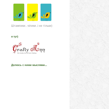
Штампики...чіпики..і не тільки)
я тут)
Делюсь с ними мыслями...