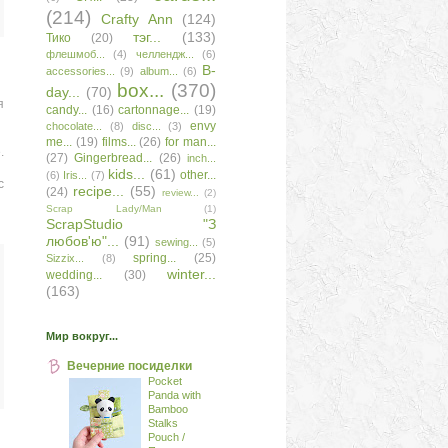
(214)
Сrafty Аnn
(124)
тэг...
(133)
Тико
(20)
флешмоб...
(4)
челлендж...
(6)
B-
accessories...
(9)
album...
(6)
box...
(370)
day...
(70)
я
candy...
(16)
cartonnage...
(19)
envy
chocolate...
(8)
disc...
(3)
me...
(19)
films...
(26)
for man...
.
(27)
Gingerbread...
(26)
inch...
kids...
(61)
other...
(6)
Iris...
(7)
с
recipe...
(55)
(24)
review...
(2)
Scrap Lady/Man
(1)
ScrapStudio "З
любов'ю"...
(91)
sewing...
(5)
spring...
(25)
Sizzix...
(8)
winter...
wedding...
(30)
(163)
Мир вокруг...
Вечерние посиделки
Pocket
Panda with
Bamboo
Stalks
Pouch /