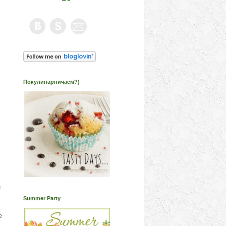
Покулинарничаем?)
!
и
Summer Party
е