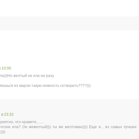
в 10:00
ла)))Но желтый не ела ни разу.
ряешься из марли такую нежность сотворить????)))
 в 23:32
иятно, что нравитя........
 чтоне ела? Он жежелтый))) ты же желтоман)))) Еще и... из самых лучших
)))