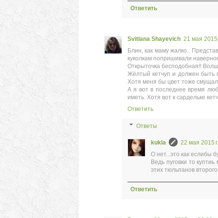
Ответить
Svitlana Shayevich
21 мая 2015 
Блин, как маму жалко.. Предста
куколкам попришивали наверно
Открыточка бесподобная!! Волше
Жёлтый кетчуп и должен быть п
Хотя меня бы цвет тоже смущал. 
А я вот в последнее время люб
иметь. Хотя вот к сардельке кетч
Ответить
Ответы
kukla
22 мая 2015 г.
О нет...это как еслибы 
Ведь пуговки то куптиь 
этих тюльпанов второго
Ответить