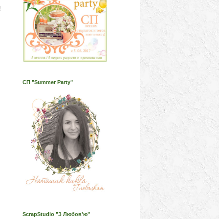
!
СП "Summer Party"
ScrapStudio "З Любов'ю"