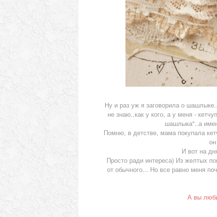
Ну и раз уж я заговорила о шашлыке.
не знаю..как у кого, а у меня - кетч
шашлыка"..а имен
Помню, в детстве, мама покупала кет
он
И вот на дн
Просто ради интереса) Из желтых п
от обычного... Но все равно меня п
А вы люби