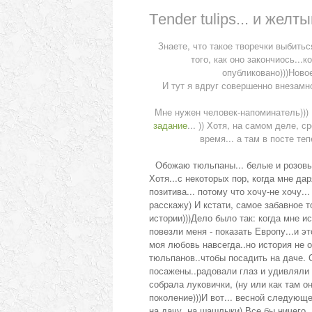
Тender tulips... и желты
Знаете, что такое творечки выбитьс
того, как оно закончиось...
опубликовано)))Ново
И тут я вдруг совершенно внезамн
Мне нужен человек-напоминатель))) 
задание
... )) Хотя, на самом деле, 
время... а там в посте т
Обожаю тюльпаны... белые и розовы
Хотя...с некоторых пор, когда мне да
позитива... потому что хочу-не хочу.
расскажу) И кстати, самое забавное т
истории)))
Дело было так: когда мне и
повезли меня - показать Европу...и э
моя любовь навсегда..но история не 
тюльпанов..чтобы посадить на даче. С
посажены..радовали глаз и удивляли 
собрала луковички, (ну или как там о
поколение)))
И вот... весной следующе
на дачу..на шашлыки) Все бы ничего...