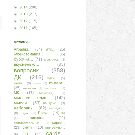
►
2014
(208)
►
2013
(217)
►
2012
(115)
►
2011
(145)
Меточки...
Аґрафка...
(34)
атс...
(25)
блокнотомания...
(36)
бубочка...
(71)
визиточка...
(2)
вкусненько...
(93)
вопросик
(358)
ДК...
(216)
идеи...
(5)
конверт...
итоги...
(9)
книги
(2)
(25)
магнитик
(1)
мастика...
(1)
МК...
(17)
МК(отчет)...
(1)
мыльная тема...
(142)
мысли...
(53)
на даче...
(3)
наборчик...
(82)
наградка...
Пасха...
(19)
(8)
отдых...
(2)
ПД
писанки...
(11)
(1)
серия...
пригласительные...
(2)
(23)
скетч...
(10)
снеговички...
сards...
СП...
(23)
(6)