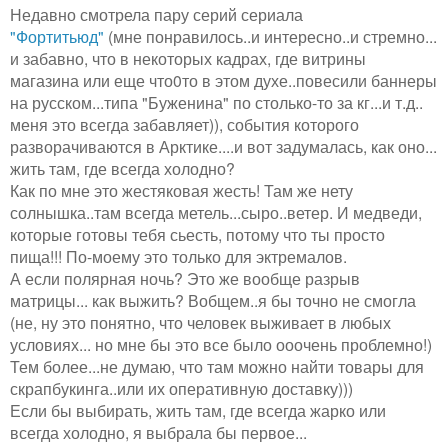
Недавно смотрела пару серий сериала
"Фортитьюд"
(мне понравилось..и интересно..и стремно...
и забавно, что в некоторых кадрах, где витрины
магазина или еще что0то в этом духе..повесили баннеры
на русском...типа "Буженина" по столько-то за кг...и т.д..
меня это всегда забавляет)), события которого
разворачиваются в Арктике....и вот задумалась, как оно...
жить там, где всегда холодно?
Как по мне это жестяковая жесть! Там же нету
солнышка..там всегда метель...сыро..ветер. И медведи,
которые готовы тебя сьесть, потому что ты просто
пища!!! По-моему это только для эктремалов.
А если полярная ночь? Это же вообще разрыв
матрицы... как выжить? Вобщем..я бы точно не смогла
(не, ну это понятно, что человек выживает в любых
условиях... но мне бы это все было ооочень проблемно!)
Тем более...не думаю, что там можно найти товары для
скрапбукинга..или их оперативную доставку)))
Если бы выбирать, жить там, где всегда жарко или
всегда холодно, я выбрала бы первое...