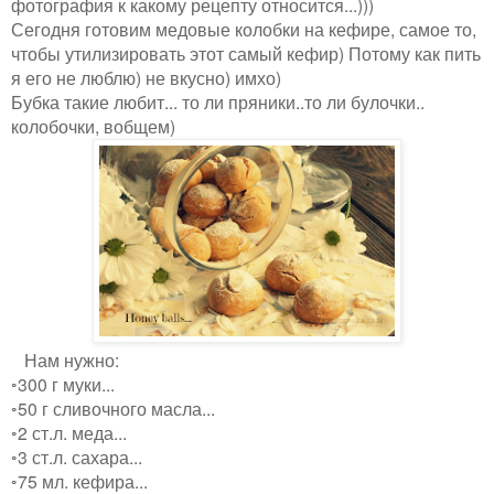
фотография к какому рецепту относится...)))
Сегодня готовим медовые колобки на кефире, самое то,
чтобы утилизировать этот самый кефир) Потому как пить
я его не люблю) не вкусно) имхо)
Бубка такие любит... то ли пряники..то ли булочки..
колобочки, вобщем)
Нам нужно:
◦300 г муки...
◦50 г сливочного масла...
◦2 ст.л. меда...
◦3 ст.л. сахара...
◦75 мл. кефира...