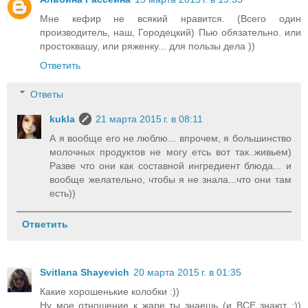
Мне кефир не всякий нравится. (Всего один
производитель, наш, Городецкий) Пью обязательно. или
простоквашу, или ряженку... для пользы дела ))
Ответить
Ответы
kukla
21 марта 2015 г. в 08:11
А я вообще его не люблю... впрочем, я большинство
молочных продуктов не могу етсь вот так..живьем)
Разве что они как составной ингредиент блюда... и
вообще желательно, чтобы я не знала...что они там
есть))
Ответить
Svitlana Shayevich
20 марта 2015 г. в 01:35
Какие хорошенькие колобки :))
Ну мое отношение к жаре ты знаешь (и ВСЕ знают ;))