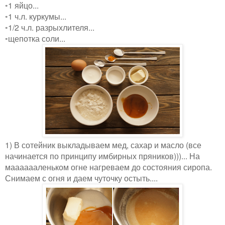
◦1 яйцо...
◦1 ч.л. куркумы...
◦1/2 ч.л. разрыхлителя...
◦щепотка соли...
1) В сотейник выкладываем мед, сахар и масло (все
начинается по принципу имбирных пряников)))... На
мааааааленьком огне нагреваем до состояния сиропа.
Снимаем с огня и даем чуточку остыть....