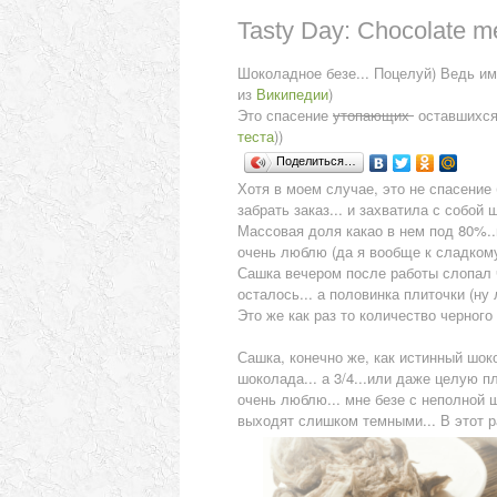
Tasty Day: Сhocolate m
Шоколадное безе... Поцелуй) Ведь им
из
Википедии
)
Это спасение
утопающих
оставшихся 
теста
))
Поделиться…
Хотя в моем случае, это не спасение
забрать заказ... и захватила с собой
Массовая доля какао в нем под 80%..н
очень люблю (да я вообще к сладкому
Сашка вечером после работы слопал ч
осталось... а половинка плиточки (ну
Это же как раз то количество черног
Сашка, конечно же, как истинный шоко
шоколада... а 3/4...или даже целую пли
очень люблю... мне безе с неполной ш
выходят слишком темными... В этот 