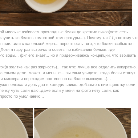
ой мисочке взбиваем прохладные белки до крепких пиков(хотя есть
олучить из белков комнатной температуры...). Почему так? Да потому чт
ыми...или с капелькой жира... вероятность того, что белки взобьются
(Хотя я пару раз встречала советы по взбиванию белков..где
о воды... фиг его знает... но я придерживаюсь концепции, что взбивать
ок(в желтке как раз жирность)... так что: лучше все отделить аккуратно.
(на самом деле. может, и меньше... вы сами увидите, когда белки станут
и миксера и переходим постепенно на более высокую...)...
 уже полежали день-два в холодильнике...добавьте к ним щепотку соли
печку чуть соли даю..даже если у меня на фото нету соли, как
.просто по умолчанию...