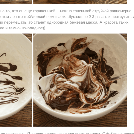
на то, что он еще горяченький... можно тоненькой струйкой равномерно
 потом лопаточкой/ложкой помешаем...буквально 2-3 раза так прокрутить 
но перемешать..то станет однородная бежевая масса. А красота таких
лое и темно-шоколадное))
на противень. Я делаю довольно крупные такие тучки. С бубкин кулачек