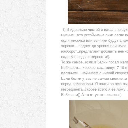
1) В идеально чистой и идеально сух
мнение...что устойчивые пики легче п
если мисочка или венчики будут влажн
хорошо... падает до уровня плинтуса 
наоборот..предлагают добавить немног
надо без воды и жирности!).
То же самое, если в белки попал желт
Взбиваем... хорошо так...минут 7-10 
плотными...начинаем с низкой скорост
Если белки у вас не самые свежие..а
перед взбиванием. Я почти во всю вы
ингредиента..скорее всего я ее ложу.
Взбиваем)) А то я тут отвлекаюсь)