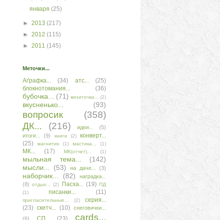
января
(25)
►
2013
(217)
►
2012
(115)
►
2011
(145)
Меточки...
Аґрафка...
(34)
атс...
(25)
блокнотомания...
(36)
бубочка...
(71)
визиточка...
(2)
вкусненько...
(93)
вопросик
(358)
ДК...
(216)
идеи...
(5)
конверт...
итоги...
(9)
книги
(2)
(25)
магнитик
(1)
мастика...
(1)
МК...
(17)
МК(отчет)...
(1)
мыльная тема...
(142)
мысли...
(53)
на даче...
(3)
наборчик...
(82)
наградка...
Пасха...
(19)
(8)
отдых...
(2)
ПД
писанки...
(11)
(1)
серия...
пригласительные...
(2)
(23)
скетч...
(10)
снеговички...
сards...
СП...
(23)
(6)