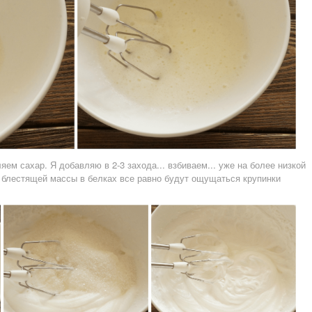
яем сахар. Я добавляю в 2-3 захода... взбиваем... уже на более низкой
й блестящей массы в белках все равно будут ощущаться крупинки