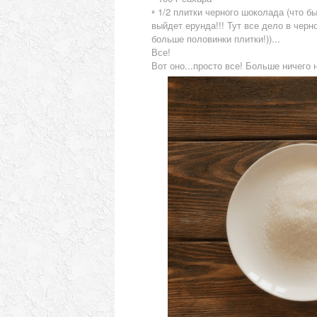
◦
1/2 плитки черного шоколада (что б
выйдет ерунда!!! Тут все дело в чер
больше половинки плитки!))...
Все!
Вот оно...просто все! Больше ничего н