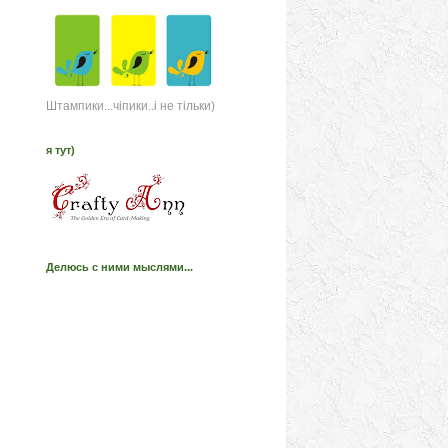
Штампики...чіпики..і не тільки)
я тут)
Делюсь с ними мыслями...