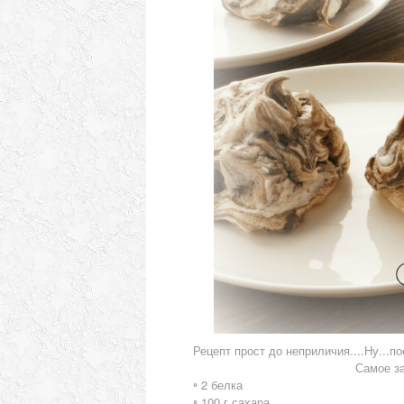
Рецепт прост до неприличия....Ну...по
Самое за
◦
2 белка
◦
100 г сахара