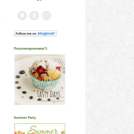
т
Покулинарничаем?)
Summer Party