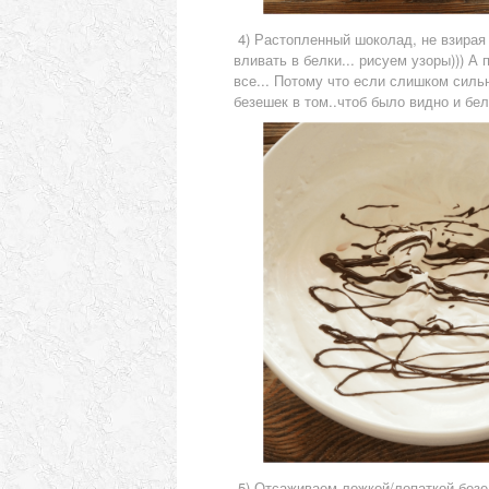
4) Растопленный шоколад, не взирая 
вливать в белки... рисуем узоры))) А
все... Потому что если слишком силь
безешек в том..чтоб было видно и бе
5) Отсаживаем ложкой/лопаткой безе 