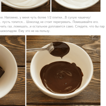
и. Напомню, у меня чуть более 1/2 плитки...В сухую чашечку/
.. пусть топится... Шоколад не стоит перегревать. Помешивайте его.
чить газ..помешать..и остальное доплавится само. Следите, что бы пар
 шоколадом. Ему это не на пользу.