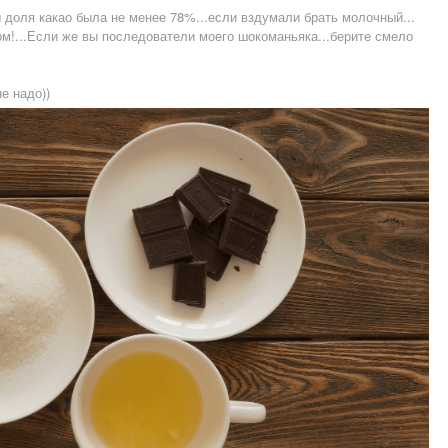
ы доля какао была не менее 78%...если вздумали брать молочный...
ном!...Если же вы последователи моего шокоманьяка...берите смело
е надо))