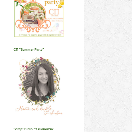
СП "Summer Party"
ScrapStudio "З Любов'ю"