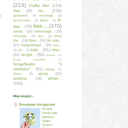
(214)
Сrafty Аnn
(124)
тэг...
(133)
Тико
(20)
и
флешмоб...
(4)
челлендж...
(6)
B-
accessories...
(9)
album...
(6)
box...
(370)
day...
(70)
candy...
(16)
cartonnage...
(19)
envy
chocolate...
(8)
disc...
(3)
me...
(19)
films...
(26)
for man...
(27)
Gingerbread...
(26)
inch...
kids...
(61)
other...
(6)
Iris...
(7)
recipe...
(55)
(24)
review...
(2)
Scrap Lady/Man
(1)
ScrapStudio "З
любов'ю"...
(91)
sewing...
(5)
spring...
(25)
Sizzix...
(8)
winter...
wedding...
(30)
(163)
Мир вокруг...
Вечерние посиделки
Pocket
Panda with
Bamboo
Stalks
Pouch /