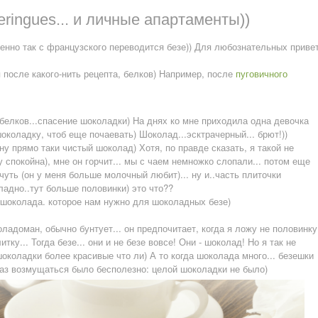
eringues... и личные апартаменты))
енно так с французского переводится безе)) Для любознательных приве
после какого-нить рецепта, белков) Например, после
пуговичного
 белков...спасение шоколадки) На днях ко мне приходила одна девочка
 шоколадку, чтоб еще почаевать) Шоколад...эсктрачерный... брют!))
у прямо таки чистый шоколад) Хотя, по правде сказать, я такой не
 спокойна), мне он горчит... мы с чаем немножко слопали... потом еще
уть (он у меня больше молочный любит)... ну и..часть плиточки
 ладно..тут больше половинки) это что??
о шоколада. которое нам нужно для шоколадных безе)
ладоман, обычно бунтует... он предпочитает, когда я ложу не половинку
тку... Тогда безе... они и не безе вовсе! Они - шоколад! Но я так не
околадки более красивые что ли) А то когда шоколада много... безешки
раз возмущаться было бесполезно: целой шоколадки не было)