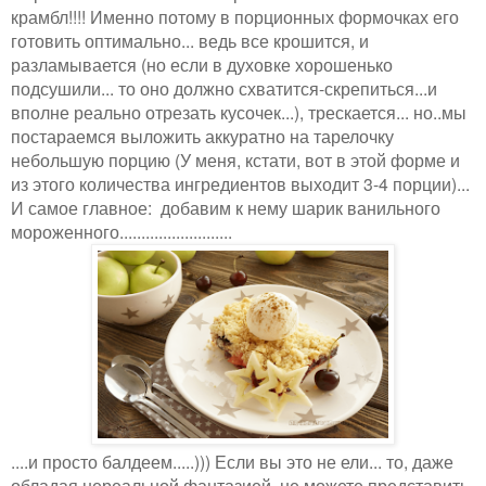
крамбл!!!! Именно потому в порционных формочках его
готовить оптимально... ведь все крошится, и
разламывается (но если в духовке хорошенько
подсушили... то оно должно схватится-скрепиться...и
вполне реально отрезать кусочек...), трескается... но..мы
постараемся выложить аккуратно на тарелочку
небольшую порцию (У меня, кстати, вот в этой форме и
из этого количества ингредиентов выходит 3-4 порции)...
И самое главное: добавим к нему шарик ванильного
мороженного..........................
....и просто балдеем.....))) Если вы это не ели... то, даже
обладая нереальной фантазией, не можете представить