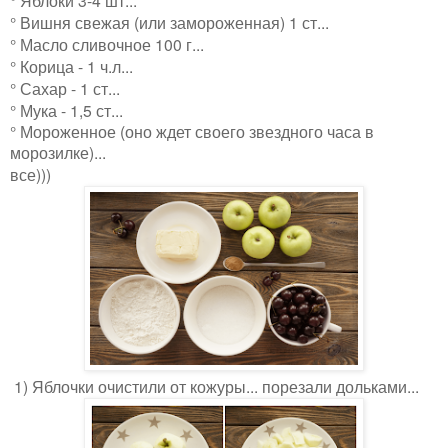
°
Вишня свежая (или замороженная) 1 ст...
°
Масло сливочное 100 г...
° К
орица - 1 ч.л...
°
Сахар - 1 ст...
°
Мука - 1,5 ст...
° Мороженное (оно ждет своего звездного часа в
морозилке)...
все)))
1) Яблочки очистили от кожуры... порезали дольками...