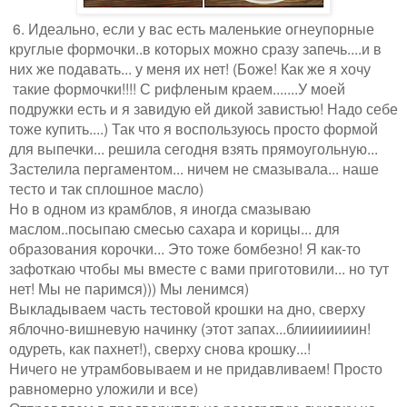
6. Идеально, если у вас есть маленькие огнеупорные
круглые формочки..в которых можно сразу запечь....и в
них же подавать... у меня их нет! (Боже! Как же я хочу
такие формочки!!!! С рифленым краем.......У моей
подружки есть и я завидую ей дикой завистью! Надо себе
тоже купить....) Так что я воспользуюсь просто формой
для выпечки... решила сегодня взять прямоугольную...
Застелила пергаментом... ничем не смазывала... наше
тесто и так сплошное масло)
Но в одном из крамблов, я иногда смазываю
маслом..посыпаю смесью сахара и корицы... для
образования корочки... Это тоже бомбезно! Я как-то
зафоткаю чтобы мы вместе с вами приготовили... но тут
нет! Мы не паримся))) Мы ленимся)
Выкладываем часть тестовой крошки на дно, сверху
яблочно-вишневую начинку (этот запах...блииииииин!
одуреть, как пахнет!), сверху снова крошку...!
Ничего не утрамбовываем и не придавливаем! Просто
равномерно уложили и все)