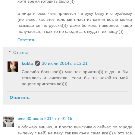
хотя время готовить было )))
а яйца я бью, чем придётся - в руку беру и о рухАмму
(не знаю, как этот толстый пласт из камня возле мойки
называется по-русски)))) даже бочком, наверное, чаще
получается, я как-то не следила, откуда я их чищу )))
Ответить
Ответы
kukla
30 июля 2014 г. в 12:21
Спасибо большое))) мне так приятно))) и да...я бы
тешилась и ликовала, если бы ты какой-то мой
рецепт приготовила))))
Ответить
cve
30 июля 2014 г. в 01:15
я обожаю вишню, я просто выискиваю сейчас по городу
выпечку с ней) не пеку, так как съем сама все))) и это все