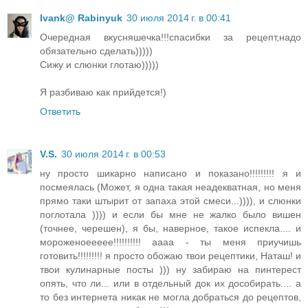
Ivank@ Rabinyuk
30 июля 2014 г. в 00:41
Очередная вкусняшечка!!!спасибки за рецепт,надо
обязательно сделать)))))
Сижу и слюнки глотаю)))))
Я разбиваю как прийдется!)
Ответить
V.S.
30 июля 2014 г. в 00:53
ну просто шикарно написано и показано!!!!!!!!! я и
посмеялась (Может, я одна такая неадекватная, но меня
прямо таки штырит от запаха этой смеси...)))), и слюнки
поглотала )))) и если бы мне не жалко было вишен
(точнее, черешен), я бы, наверное, такое испекла.... и
мороженоеееее!!!!!!!!!! аааа - ты меня приучишь
готовить!!!!!!!!! я просто обожаю твои рецептики, Наташ! и
твои кулинарные посты ))) ну забираю на пинтерест
опять, что ли... или в отдельный док их дособирать.... а
то без интернета никак не могла добраться до рецептов,