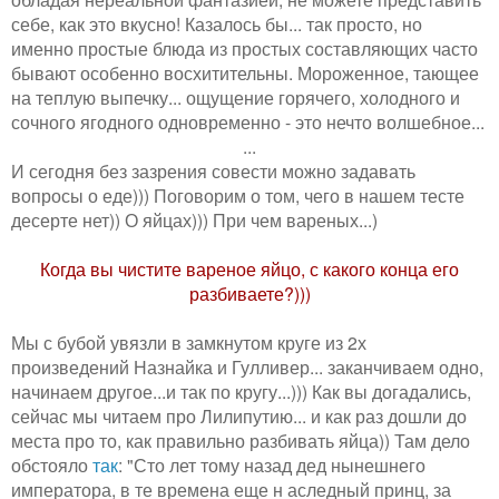
себе, как это вкусно! Казалось бы... так просто, но
именно простые блюда из простых составляющих часто
бывают особенно восхитительны. Мороженное, тающее
на теплую выпечку... ощущение горячего, холодного и
сочного ягодного одновременно - это нечто волшебное...
...
И сегодня без зазрения совести можно задавать
вопросы о еде))) Поговорим о том, чего в нашем тесте
десерте нет)) О яйцах))) При чем вареных...)
Когда вы чистите вареное яйцо, с какого конца его
разбиваете?)))
Мы с бубой увязли в замкнутом круге из 2х
произведений Назнайка и Гулливер... заканчиваем одно,
начинаем другое...и так по кругу...))) Как вы догадались,
сейчас мы читаем про Лилипутию... и как раз дошли до
места про то, как правильно разбивать яйца)) Там дело
обстояло
так
: "Сто лет тому назад дед нынешнего
императора, в те времена еще н аследный принц, за