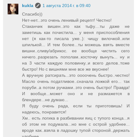
kukla
1 августа 2014 г. в 09:40
Спасибо))
Нет-нет...это очень ленивый рецепт! Честно!
Стаканчик вишен..это как тьфу....ты даже не
заметишь как почистила... у меня приспособления
нет (я как-то писала уже..): чищу вилочкой..или
шпилькой... И тем более...ты можешь взять вместе
вишни..сливу/абрикос. ее вообще чистить сего
ничего..разрезать пополам..косточку вынуть... ну и
на 3 части каждую половинку..и всего делов..тоже
быстро! Но с вишнями мне все же вкуснее!
А вручную ратсирать...это оооочень быстро..честно!
Масло очень податливое..сначала ложкой его... так
поруби..а потом ручками..это очень быстро! Правда!
И вообще...может оно и не размажется в
блендере...не думаю...
Я буду очень рада, если ты приготовишь! И
надеюсь, понравится!
Хм.. есть логика в разбивании яиц с тупого конца...я
об этом не подумала...но мне с острой удобнее...
вроде как..взяла в ладошку тупой стороной..держать
удобнее...