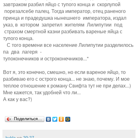
завтраком разбил яйцо с тупого конца и скорлупой
порезалсебе палец. Тогда император, отец раненого
принца и прадедушка нынешнего императора, издал
указ, в котором запретил жителям Лилипутии под
страхом смертной казни разбивать вареные яйца с
тупого конца.
С того времени все население Лилипутии разделилось
па два лагеря -
тупоконечников и остроконечников..."
Вот я, это конечно, смешно, но если вареное яйцо, то
разбиваю его с острого конца... не знаю, почему. И мое
теплое отношение к роману Свифта тут не при делах...)
Мне кажется, так удобней что ли...
А как у вас?)
Поделиться…
kukla
на
20:27