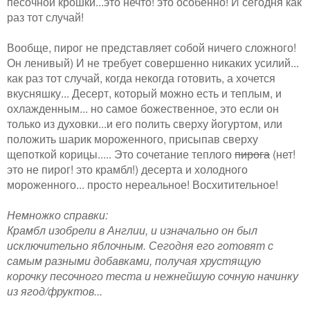
песочной крошки...это нечто! это особенно! И сегодня как
раз тот случай!
Вообще, пирог не представляет собой ничего сложного!
Он ленивый) И не требует совершенно никаких усилий...
как раз тот случай, когда некогда готовить, а хочется
вкусняшку... Десерт, который можно есть и теплым, и
охлажденным... но самое божественное, это если он
только из духовки...и его полить сверху йогуртом, или
положить шарик мороженного, присыпав сверху
щепоткой корицы..... Это сочетание теплого
пирога
(нет!
это не пирог! это крамбл!) десерта и холодного
мороженного... просто нереальное! Восхитительное!
Немножко справки:
Крамбл изобрели в Англии, и изначально он был
исключительно яблочным. Сегодня его готовят с
самым разными добавками, получая хрустящую
корочку песочного теста и нежнейшую сочную начинку
из ягод/фруктов...