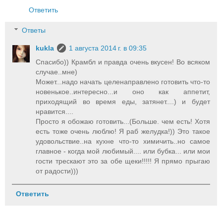
Ответить
Ответы
kukla
1 августа 2014 г. в 09:35
Спасибо)) Крамбл и правда очень вкусен! Во всяком
случае..мне)
Может...надо начать целенаправлено готовить что-то
новенькое..интересно...и оно как аппетит,
приходящий во время еды, затянет....) и будет
нравится....
Просто я обожаю готовить...(Больше. чем есть! Хотя
есть тоже очень люблю! Я раб желудка!)) Это такое
удовольствие..на кухне что-то химичить..но самое
главное - когда мой любимый.... или бубка... или мои
гости трескают это за обе щеки!!!!! Я прямо прыгаю
от радости)))
Ответить