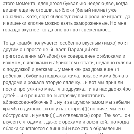
этого момента, длящегося буквально неделю-две, когда
вишни еще не отошли, а яблоки (белый налив) уже
начались. Хотя, сорт яблок тут сильно роли не играет...да
и вишенки вполне можно взять замороженные. Но мне
гораздо вкуснее, когда оно вот-вот свеженькое...
Тогда крамбл получается особенно вкусным) имхо) хотя
другим он просто не бывает. Вариаций его
приготовления мУльйон)) он совершенен с яблоками и
изюмом, с яблоками и абрикосом (кстати, недавно гуляли
с подружкой и детками... у меня как раз дома еще +1
ребенок... бубкина подружка жила, пока ее мама была в
роддоме и рожала вторую лялечку... и вот мы пришли
после прогулки ко мне... я..подружка... и на нас двоих 4ро
детей... и я решила по-быстрячку приготовить
абрикосово-яблочный... ну и за шумом-гамом мы забыли
крамбл в духовке...и он у нас сгорел(((( но ниче..мы его
обструсили.. и умяли))))...я отвлеклась) сори! Так вот... он
вкусен с ягодами... даже с орехами и овсянкой...но когда
яблоки сочетаются с вишней и все это в обрамлении