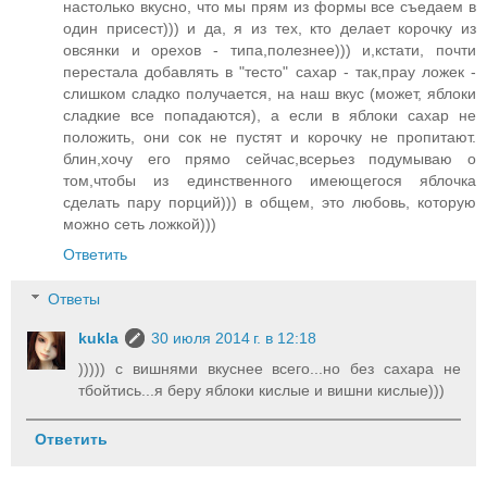
настолько вкусно, что мы прям из формы все съедаем в
один присест))) и да, я из тех, кто делает корочку из
овсянки и орехов - типа,полезнее))) и,кстати, почти
перестала добавлять в "тесто" сахар - так,прау ложек -
слишком сладко получается, на наш вкус (может, яблоки
сладкие все попадаются), а если в яблоки сахар не
положить, они сок не пустят и корочку не пропитают.
блин,хочу его прямо сейчас,всерьез подумываю о
том,чтобы из единственного имеющегося яблочка
сделать пару порций))) в общем, это любовь, которую
можно сеть ложкой)))
Ответить
Ответы
kukla
30 июля 2014 г. в 12:18
))))) с вишнями вкуснее всего...но без сахара не
тбойтись...я беру яблоки кислые и вишни кислые)))
Ответить