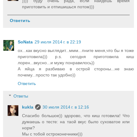
)))) буду очень рада, если найдешь время
приготовить и отпишишься потом)))
Ответить
SоNata
29 июля 2014 г. в 22:19
ох...как вкусно выглядит...ммм...пните меня,что бы я тоже
приготовила))) р.s. сегодня приготовила киш
лорен...вкусно...и мужу понравилось))
А яйца я разбиваю в острой стороны...не знаю
почему...просто так удобно))
Ответить
Ответы
kukla
30 июля 2014 г. в 12:16
Спасибо большое)) здорово, что киш готовила! Что
думаешь о тесте: на таой вкус было суховатое или
норм?
Мы с тобой остроконечники)))