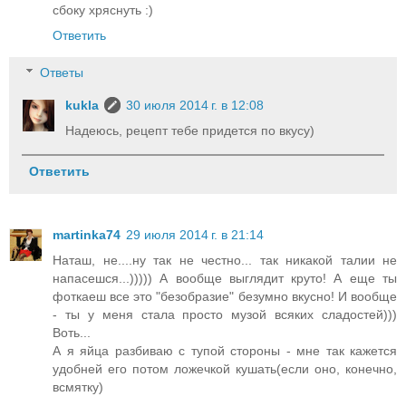
сбоку хряснуть :)
Ответить
Ответы
kukla
30 июля 2014 г. в 12:08
Надеюсь, рецепт тебе придется по вкусу)
Ответить
martinka74
29 июля 2014 г. в 21:14
Наташ, не....ну так не честно... так никакой талии не
напасешся...))))) А вообще выглядит круто! А еще ты
фоткаеш все это "безобразие" безумно вкусно! И вообще
- ты у меня стала просто музой всяких сладостей)))
Воть...
А я яйца разбиваю с тупой стороны - мне так кажется
удобней его потом ложечкой кушать(если оно, конечно,
всмятку)