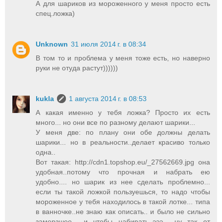
А для шариков из мороженного у меня просто есть
спец.ложка)
Unknown
31 июля 2014 г. в 08:34
В том то и проблема у меня тоже есть, но наверно
руки не отуда растут))))))
kukla
1 августа 2014 г. в 08:53
А какая именно у тебя ложка? Просто их есть
много... но они все по разному делают шарики...
У меня две: по плану они обе должны делать
шарики... но в реальности..делает красиво только
одна..
Вот такая: http://cdn1.topshop.eu/_27562669.jpg она
удобная..потому что прочная и набрать ею
удобно.... но шарик из нее сделать проблемно...
если ты такой ложкой пользуешься, то надо чтобы
мороженное у тебя находилось в такой лотке... типа
в ванночке..не знаю как описать.. и было не сильно
замерзшее... и чтобы набирать..эээ... ну так от