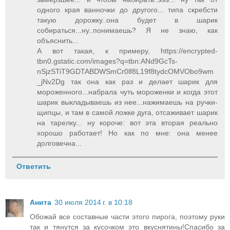
одного края ванночки до другого... типа скребсти
такую дорожку..она будет в шарик
собираться...ну..понимаешь? Я не знаю, как
объяснить...
А вот такая, к примеру, https://encrypted-
tbn0.gstatic.com/images?q=tbn:ANd9GcTs-
nSjzSTiT9GDTABDWSmCr0lf8L19f8tydcOMVObo9wm
_jNv2Dg так она как раз и делает шарик для
мороженного...набрала чуть мороженки и когда этот
шарик выкладываешь из нее...нажимаешь на ручки-
щипцы, и там в самой ложке дуга, отсаживает шарик
на тарелку... ну короче: вот эта вторая реально
хорошо работает! Но как по мне: она менее
долговечна...
Ответить
Анита
30 июля 2014 г. в 10:18
Обожай все составные части этого пирога, поэтому руки
так и тянутся за кусочком это вкуснятины!Спасибо за