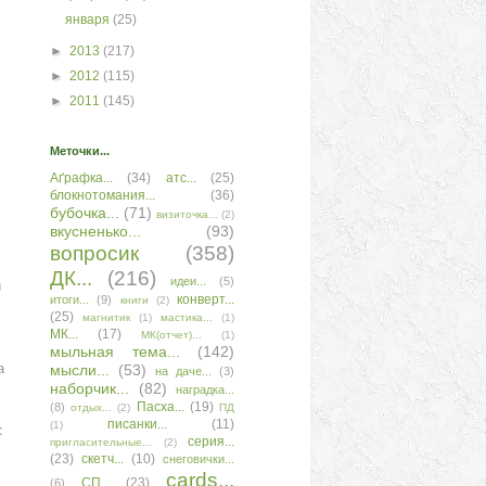
января
(25)
►
2013
(217)
►
2012
(115)
►
2011
(145)
Меточки...
Аґрафка...
(34)
атс...
(25)
блокнотомания...
(36)
бубочка...
(71)
визиточка...
(2)
вкусненько...
(93)
вопросик
(358)
ДК...
(216)
и
идеи...
(5)
конверт...
итоги...
(9)
книги
(2)
(25)
магнитик
(1)
мастика...
(1)
МК...
(17)
МК(отчет)...
(1)
мыльная тема...
(142)
а
мысли...
(53)
на даче...
(3)
наборчик...
(82)
наградка...
Пасха...
(19)
(8)
отдых...
(2)
ПД
писанки...
(11)
:
(1)
серия...
пригласительные...
(2)
(23)
скетч...
(10)
снеговички...
сards...
СП...
(23)
(6)