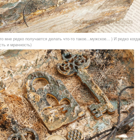
то мне редко получается делать что-то такое...мужское... ) И редко когда
сть и мрачность)