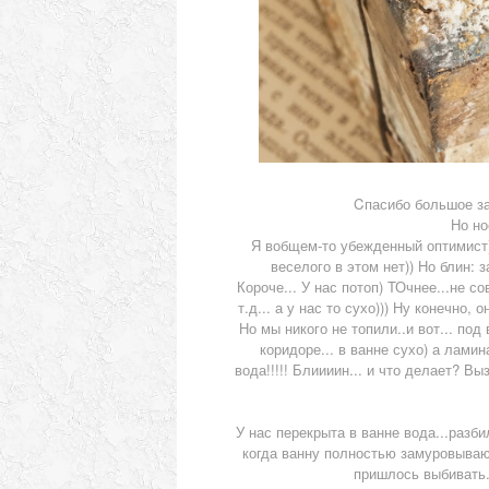
Cпасибо большое за
Но но
Я вобщем-то убежденный оптимист)) 
веселого в этом нет)) Но блин: 
Короче... У нас потоп) ТОчнее...не с
т.д... а у нас то сухо))) Ну конечно,
Но мы никого не топили..и вот... под
коридоре... в ванне сухо) а лами
вода!!!!! Блиииин... и что делает? Вы
У нас перекрыта в ванне вода...разби
когда ванну полностью замуровывают
пришлось выбивать..