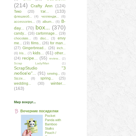
(214)
Сrafty Аnn
(124)
тэг...
(133)
Тико
(20)
флешмоб...
(4)
челлендж...
(6)
B-
accessories...
(9)
album...
(6)
box...
(370)
day...
(70)
candy...
(16)
cartonnage...
(19)
envy
chocolate...
(8)
disc...
(3)
me...
(19)
films...
(26)
for man...
(27)
Gingerbread...
(26)
inch...
kids...
(61)
other...
(6)
Iris...
(7)
recipe...
(55)
(24)
review...
(2)
Scrap Lady/Man
(1)
ScrapStudio "З
любов'ю"...
(91)
sewing...
(5)
spring...
(25)
Sizzix...
(8)
winter...
wedding...
(30)
(163)
Мир вокруг...
Вечерние посиделки
Pocket
Panda with
Bamboo
Stalks
Pouch /