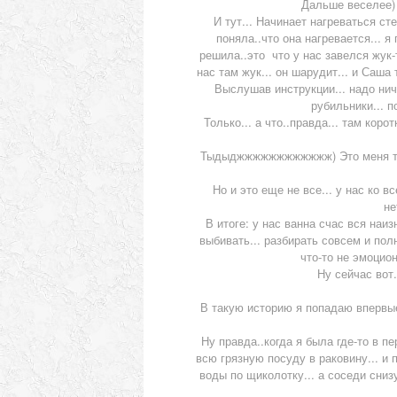
Дальше веселее) 
И тут... Начинает нагреваться ст
поняла..что она нагревается... я
решила..это что у нас завелся жук-
нас там жук... он шарудит... и Саша 
Выслушав инструкции... надо нич
рубильники... п
Только... а что..правда... там кор
Тыдыджжжжжжжжжжжж) Это меня током
Но и это еще не все... у нас ко в
не
В итоге: у нас ванна счас вся наиз
выбивать... разбирать совсем и пол
что-то не эмоцион
Ну сейчас вот.
В такую историю я попадаю впервые
Ну правда..когда я была где-то в п
всю грязную посуду в раковину... и 
воды по щиколотку... а соседи снизу