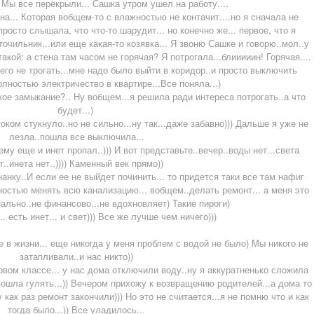
Мы все перекрыли... Сашка утром ушел на работу....
ена... Которая вобщем-то с влажностью не контачит....но я сначала не
 просто слышала, что что-то шарудит... но конечно же... первое, что я
точильник...или еще какая-то козявка... Я звоню Сашке и говорю..мол..у
такой: а стена там часом не горячая? Я потрогала...блииииин! Горячая....
его не трогать...мне надо было выйти в коридор..и просто выключить
олностью электричество в квартире...Все поняла...)
откое замыкание?.. Ну вобщем...я решила ради интереса потрогать..а что
будет...)
 стукнуло..но не сильно...ну так...даже забавно))) Дальше я уже не
лезла..пошла все выключила...
сему еще и инет пропал..))) И вот представьте..вечер..воды нет...света
т..инета нет..)))) Каменный век прямо))
нанку..И если ее не выйдет починить... то придется таки все там нафиг
ностью менять всю канализацию... вобщем..делать ремонт... а меня это
ально..не финансово...не вдохновляет) Такие пироги)
.. есть инет... и свет))) Все же лучше чем ничего)))
 в жизни... еще никогда у меня проблем с водой не было) Мы никого не
затапливали..и нас никто))
ервом классе... у нас дома отключили воду..ну я аккуратненько сложила
пошла гулять...)) Вечером прихожу к возвращению родителей...а дома то
 как раз ремонт закончили))) Но это не считается...я не помню что и как
тогда было...)) Все уладилось...