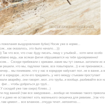
...
 пожелания выздоровления бубке) Носик уже в норме...
сик...как оказалось, это было начало....)))
Так что все, что счас буду писать..пишу с улыбкой... хотя ниче особо
забавно ведь..как всякая фигня обрушивается на тебя одновременно!
овсем... Соседи прибежали с криками..какие мы тут свиньи..затопили их 
 они решили..что мы, падлюки такие, все повытирали...)) и не признаемся...
 вечер... мы понимаем..что у нас в коридоре набухает пол..не в ванне..а в
нат в коридоре...если его придавить..у него между стыками проступает
звали аварийку..они говорят..мол..это трубы..и вообще..разбивайте все н
фиг... чтобы добраться до труб...
У соседей уже там озеро) Клево...)
ли под ванной (там все замуровано....вообще не понимаю такого прикола
 и даже не оставляют хоть маленького окошечка для ревизии...)так что
там цемент... все влажное...откуда течет..непонятно....