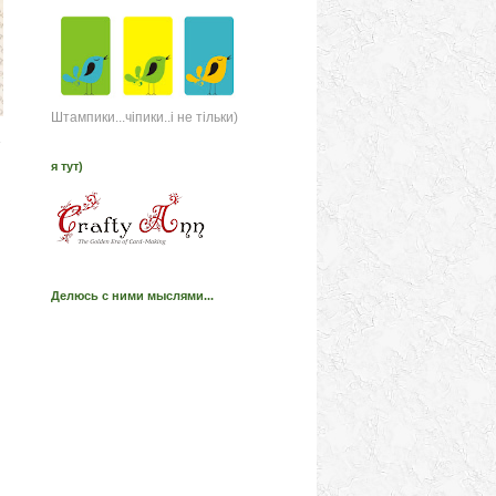
Штампики...чіпики..і не тільки)
я тут)
Делюсь с ними мыслями...