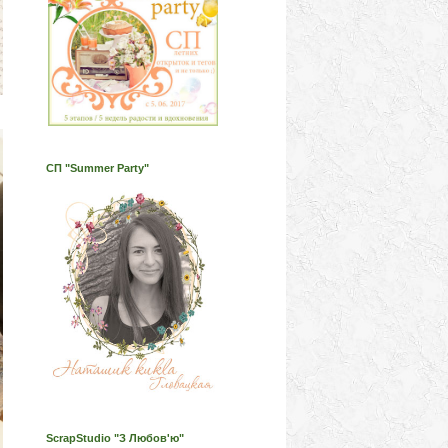
СП "Summer Party"
ScrapStudio "З Любов'ю"