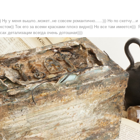
 Ну у меня вышло..может..не совсем романтично......))) Но по скетчу...и
стом)) Ток его за всеми красками плохо видно)) Но все там имеется))) 
сах детализации всегда очень дотошная))))