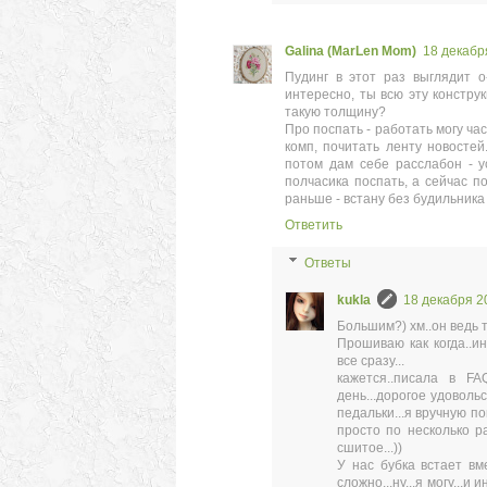
Galina (MarLen Mom)
18 декабря
Пудинг в этот раз выглядит о
интересно, ты всю эту констру
такую толщину?
Про поспать - работать могу ча
комп, почитать ленту новосте
потом дам себе расслабон - у
полчасика поспать, а сейчас по
раньше - встану без будильника 
Ответить
Ответы
kukla
18 декабря 20
Большим?) хм..он ведь та
Прошиваю как когда..и
все сразу...
кажется..писала в FA
день...дорогое удоволь
педальки...я вручную по
просто по несколько ра
сшитое...))
У нас бубка встает вме
сложно...ну...я могу...