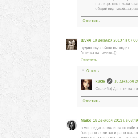
на лицо: цвет кожи ста
общий вид такой...страш
Ответить
Шуня
18 декабря 2013 г. в 07:00
пудинг вкуснейше выглядит!
*птичка на тэжике..))
Ответить
Ответы
kukla
18 декабря 20
Спасибо) Да...птичка..то
Ответить
Maiko
18 декабря 2013 г. в 08:49
а мне видится малинка со взбит
"кто рано ложится и рано встает
ложится и рано встает - тот an