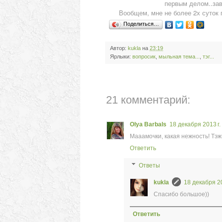
первым делом..зав
Вообщем, мне не более 2х суток 
Поделиться…
Автор:
kukla
на
23:19
Ярлыки:
вопросик
,
мыльная тема...
,
тэг...
21 комментарий:
Olya Barbals
18 декабря 2013 г.
Мааамочки, какая нежность! Тэж
Ответить
Ответы
kukla
18 декабря 20
Спасибо большое))
Ответить