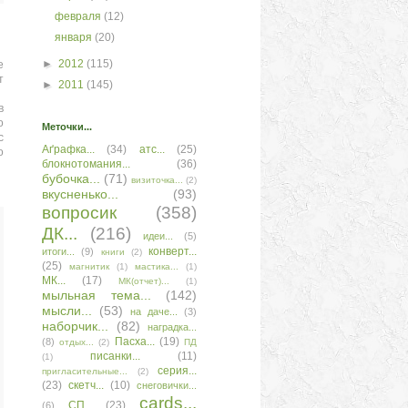
февраля
(12)
января
(20)
►
2012
(115)
е
т
►
2011
(145)
в
о
Меточки...
с
Аґрафка...
(34)
атс...
(25)
о
блокнотомания...
(36)
бубочка...
(71)
визиточка...
(2)
вкусненько...
(93)
вопросик
(358)
ДК...
(216)
идеи...
(5)
конверт...
итоги...
(9)
книги
(2)
(25)
магнитик
(1)
мастика...
(1)
МК...
(17)
МК(отчет)...
(1)
мыльная тема...
(142)
мысли...
(53)
на даче...
(3)
наборчик...
(82)
наградка...
Пасха...
(19)
(8)
отдых...
(2)
ПД
писанки...
(11)
(1)
серия...
пригласительные...
(2)
(23)
скетч...
(10)
снеговички...
сards...
СП...
(23)
(6)