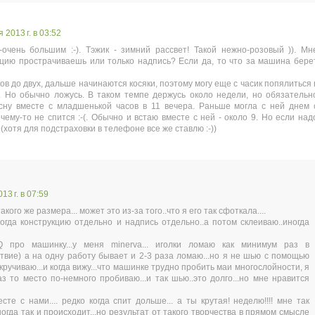
 2013 г. в 03:52
-очень большим :-). Тэжик - зимний рассвет! Такой нежно-розовый )). Мн
кцию прострачиваешь или только надпись? Если да, то что за машина бере
сов до двух, дальше начинаются косяки, поэтому могу еще с часик попялиться 
й. Но обычно ложусь. В таком темпе держусь около недели, но обязательн
сну вместе с младшенькой часов в 11 вечера. Раньше могла с ней днем 
чему-то не спится :-(. Обычно и встаю вместе с ней - около 9. Но если над
(хотя для подстраховки в телефоне все же ставлю :-))
13 г. в 07:59
кого же размера... может это из-за того..что я его так сфоткала....
ногда конструкцию отдельно и надпись отдельно..а потом склеиваю..иногда
Q про машинку...у меня minerva... иголки ломаю как минимум раз в
ствие) а на одну работу бывает и 2-3 раза ломаю...но я не шью с помощью
кручиваю...и когда вижу...что машинке трудно пробить маи многослойности, я
з то место по-немного пробиваю...и так шью..это долго...но мне нравится
сте с нами.... редко когда спит дольше... а ты крутая! неделю!!!! мне так
и иногда так и происходит...но результат от такого творчества в прямом смысле