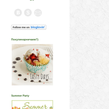
Покулинарничаем?)
Summer Party