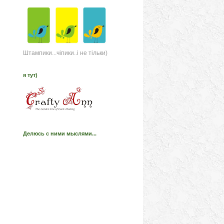
Штампики...чіпики..і не тільки)
я тут)
Делюсь с ними мыслями...