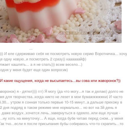
...
))) И еле сдерживаю себя не посмотреть новую серию Воротничка... хоч
 одну новую..и посмотреть 2 сразу)) каааааайф)
жает кашлять... а я не спать))) всем весело...)
одня у меня будет еще один вопросик)
 И какие ощущения, когда не высыпаетесь...вы сова или жаворонок?))
воронок) я - дятел)))) ггг) Я могу (да что могу...я так и делаю) долго не
емя для творчества..когда никто не лезет в мои бумажжжжжки) И часто
6.30... утром я сонная только первые 10-15 минут..а дальше прихожу в
2 дня подряд в таком режиме мне нормально... но вот на 3й день я
. даже воздух..хочется лечь..завернуться в одеяло..или еще лучше -
..ну хоть на минуточку... А еще, когда бубе читаю перед сном...у меня
Так тчо...если я после присыпания бубы собираюсь что-то скрапить...то