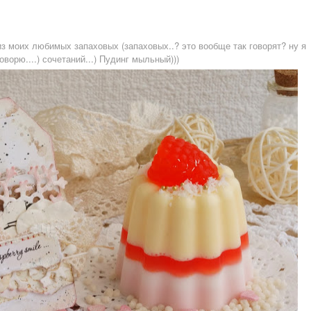
из моих любимых запаховых (запаховых..? это вообще так говорят? ну я
оворю....) сочетаний...) Пудинг мыльный)))