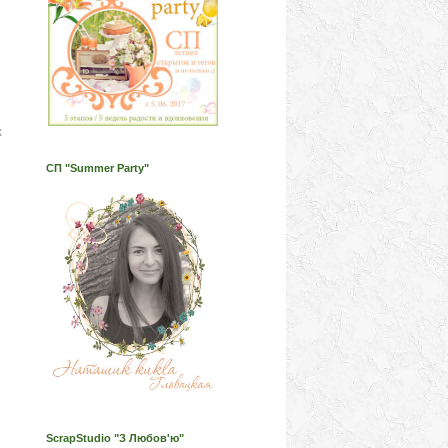
к
СП "Summer Party"
ScrapStudio "З Любов'ю"