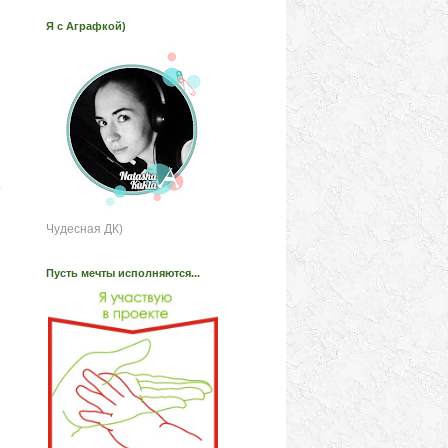
Я с Аграфкой)
у
Чудесная ДК)
Пусть мечты исполняются...