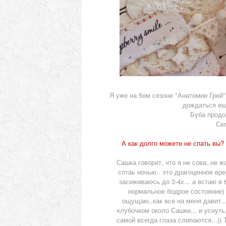
Я уже на 5ом сезоне "Анатомии Грей"
дождаться еще
Буба продол
Сег
А как долго можете не спать вы?
Сашка говорит, что я не сова..не жа
сптаь ночью.. это драгоценное вр
засиживаюсь до 3-4х... а встаю в 
нормальное бодрое состояние) 
ощущаю..как все на меня давит..
клубочком около Сашки... и уснуть.
самой всегда глаза слипаются...)) 