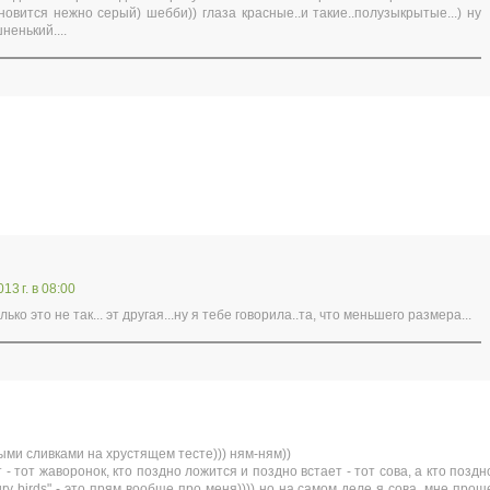
новится нежно серый) шебби)) глаза красные..и такие..полузыкрытые...) ну
ненький....
13 г. в 08:00
лько это не так... эт другая...ну я тебе говорила..та, что меньшего размера...
ыми сливками на хрустящем тесте))) ням-ням))
 - тот жаворонок, кто поздно ложится и поздно встает - тот сова, а кто поздн
gry birds" - это прям вообще про меня)))) но на самом деле я сова, мне прощ