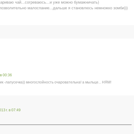
ариваю чай...согреваюсь...и уже можно бумажничать)
позволительно малоспание...дальше я становлюсь немножко зомби)))
 в 00:36
ик -лапусечка)) многослойность очаровательна! а мыльце... НЯМ!
13 г. в 07:49