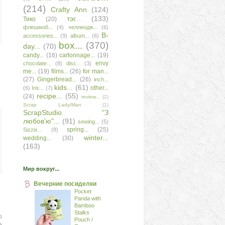
(214)
Сrafty Аnn
(124)
тэг...
(133)
Тико
(20)
флешмоб...
(4)
челлендж...
(6)
B-
accessories...
(9)
album...
(6)
box...
(370)
day...
(70)
candy...
(16)
cartonnage...
(19)
envy
chocolate...
(8)
disc...
(3)
me...
(19)
films...
(26)
for man...
(27)
Gingerbread...
(26)
inch...
kids...
(61)
other...
(6)
Iris...
(7)
recipe...
(55)
(24)
review...
(2)
Scrap Lady/Man
(1)
ScrapStudio "З
любов'ю"...
(91)
sewing...
(5)
spring...
(25)
Sizzix...
(8)
winter...
wedding...
(30)
(163)
Мир вокруг...
Вечерние посиделки
Pocket
Panda with
Bamboo
Stalks
о
Pouch /
е