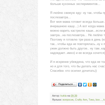
больше кухонных экспериментов...
Я люблю свежую еду: ну так..чтобы пр
послезавтра...
Вот моя мама готовит всегда больше.. 
вчерашнюю кашу...) А вот когда мама пр
можно варить кастрюлю каши...если в
завтра...на послезавтра... Не люблю т
Поэтому я готовлю три раза в день (к
так...чтобы еда не повторялась..ну к
ужин должно быть другое.. ну там..кар
надоедает..имхо) и ее всегда хочется
И я искренне убеждена, что еда не т
но и для того, что бы делать нас сча
Спасибки. кто осилил дочитать))
Поделиться…
Автор:
kukla
на
09:39
Ярлыки:
вопросик
,
Сrafty Аnn
,
Тико
,
box...
,
k