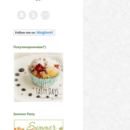
Покулинарничаем?)
Summer Party