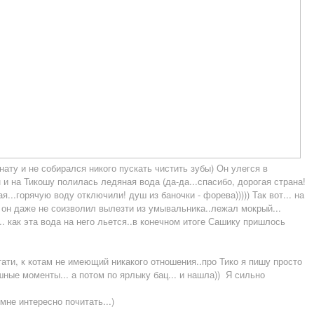
ату и не собирался никого пускать чистить зубы) Он улегся в
н и на Тикошу полилась ледяная вода (да-да...спасибо, дорогая страна!
..горячую воду отключили! душ из баночки - форева))))) Так вот... на
 он даже не соизволил вылезти из умывальника..лежал мокрый...
. как эта вода на него льется..в конечном итоге Сашику пришлось
стати, к котам не имеющий никакого отношения..про Тико я пишу просто
шные моменты... а потом по ярлыку бац... и нашла)) Я сильно
мне интересно почитать...)