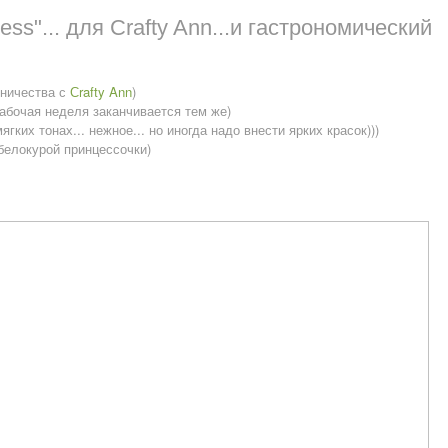
ess"... для Сrafty Ann...и гастрономический
дничества с
Сrafty Ann
)
абочая неделя заканчивается тем же)
гких тонах... нежное... но иногда надо внести ярких красок)))
елокурой принцессочки)