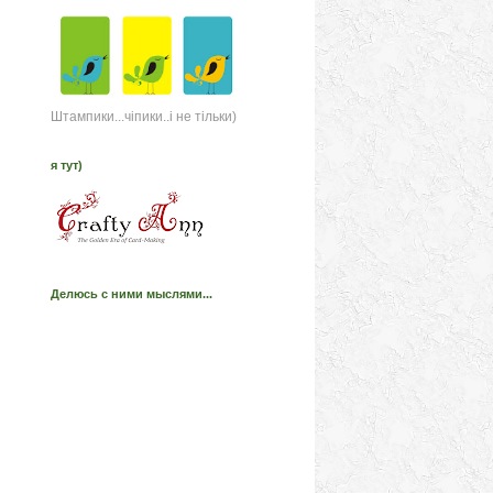
Штампики...чіпики..і не тільки)
я тут)
Делюсь с ними мыслями...