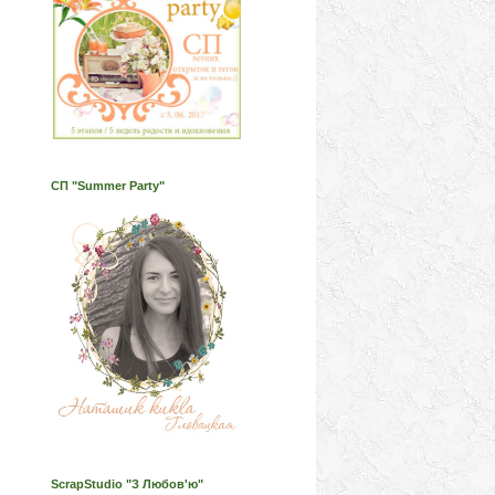
СП "Summer Party"
ScrapStudio "З Любов'ю"