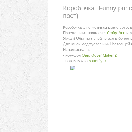
Коробочка "Funny princ
пост)
Коробочка... по мотивам моего сотру
Понедельник начался с
Сrafty Ann
и р
Яркая) Обычно я люблю все в более мя
Для юной мадмуазельки) Настоящей б
Использовала:
- нож-фон
Card Cover Maker 2
- нож-бабочка
butterfly-9