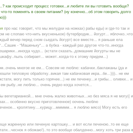
...? как происходит процесс готовки...и любите ли вы готовить вообще?
 что-то поменять в своем питании? (ну конечно...об этом говорить долго
о)))
ня
про нас говорит, что мы желудки на ножках) рабы еды) и где-то так и
ном не слопаю что-нить вкусненькое) бутербродик... йогурт... яблочко..что
аждый вечер перед сном сьедать йогурт) все вместе... я раньше ела
..Сашик - "Машеньку"... а бубка - каждый раз другое что-то..иногда
ешарики...иногда чудо... (кстати сказать..домашние йогурты мы не
шкафу..пыль собирает... может..когда-то к этому придем...)
м..очень многое не ем... Совсем не люблю: кабачки..баклажаны (да и
шли тепловую обработку..викая там кабачковая икра...бе...)))).. не ем
кстати, могу пить только горячее...) не ем печенку...и грибы... оливки... и
ем рыбу..не люблю... очень редко когда хочется...
 вегетарианкой... мне очень жалко животных...но без мяса я не могу(( и
вах... особенно вкусно приготовленное) оочень люблю
еченое... кролятину....курицу...ммммм... я люблю мясо) Могу есть его
еще жаренную или печеную картошку... и вот если печеною..то ее еще
ати...чеснок я обожаю!)..то это вообще обалденно...могу хоть три раза 