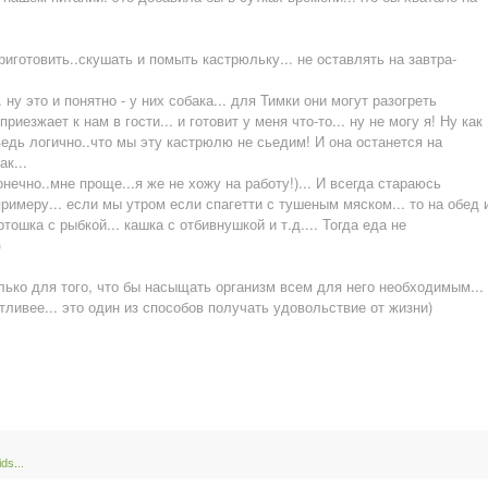
иготовить..скушать и помыть кастрюльку... не оставлять на завтра-
ну это и понятно - у них собака... для Тимки они могут разогреть
иезжает к нам в гости... и готовит у меня что-то... ну не могу я! Ну как
едь логично..что мы эту кастрюлю не сьедим! И она останется на
ак...
онечно..мне проще...я же не хожу на работу!)... И всегда стараюсь
 примеру... если мы утром если спагетти с тушеным мяском... то на обед 
тошка с рыбкой... кашка с отбивнушкой и т.д.... Тогда еда не
)
олько для того, что бы насыщать организм всем для него необходимым...
стливее... это один из способов получать удовольствие от жизни)
ids...