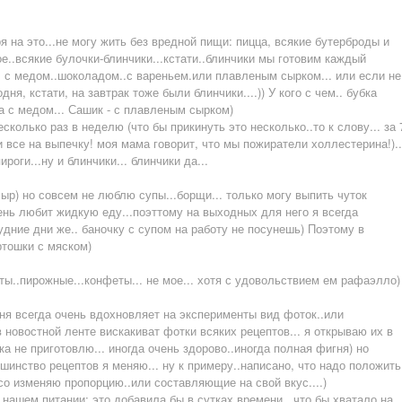
 на это...не могу жить без вредной пищи: пицца, всякие бутерброды и
..всякие булочки-блинчики...кстати..блинчики мы готовим каждый
... с медом..шоколадом..с вареньем.или плавленым сырком... или если не
дня, кстати, на завтрак тоже были блинчики....)) У кого с чем.. бубка
ела с медом... Сашик - с плавленым сырком)
сколько раз в неделю (что бы прикинуть это несколько..то к слову... за 
и все на выпечку! моя мама говорит, что мы пожиратели холлестерина!)..
оги...ну и блинчики... блинчики да...
р) но совсем не люблю супы...борщи... только могу выпить чуток
чень любит жидкую еду...поэттому на выходных для него я всегда
будние дни же.. баночку с супом на работу не посунешь) Поэтому в
ртошки с мяском)
ты..пирожные...конфеты... не мое... хотя с удовольствием ем рафаэлло)
еня всегда очень вдохновляет на эксперименты вид фоток..или
 новостной ленте вискакиват фотки всяких рецептов... я открываю их в
а не приготовлю... иногда очень здорово..иногда полная фигня) но
шинство рецептов я меняю... ну к примеру..написано, что надо положить
атсо изменяю пропорцию..или составляющие на свой вкус....)
 нашем питании: это добавила бы в сутках времени...что бы хватало на