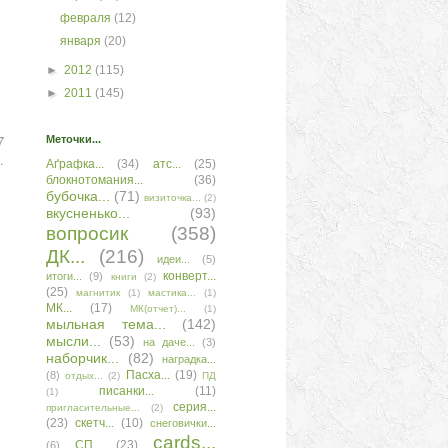
февраля
(12)
января
(20)
►
2012
(115)
►
2011
(145)
7
Меточки...
.
Аґрафка...
(34)
атс...
(25)
блокнотомания...
(36)
бубочка...
(71)
визиточка...
(2)
вкусненько...
(93)
вопросик
(358)
ДК...
(216)
идеи...
(5)
конверт...
итоги...
(9)
книги
(2)
(25)
магнитик
(1)
мастика...
(1)
МК...
(17)
МК(отчет)...
(1)
мыльная тема...
(142)
мысли...
(53)
на даче...
(3)
наборчик...
(82)
наградка...
Пасха...
(19)
(8)
отдых...
(2)
ПД
писанки...
(11)
(1)
серия...
пригласительные...
(2)
(23)
скетч...
(10)
снеговички...
сards...
СП...
(23)
(6)