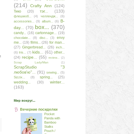
(214)
Сrafty Аnn
(124)
тэг...
(133)
Тико
(20)
флешмоб...
(4)
челлендж...
(6)
B-
accessories...
(9)
album...
(6)
box...
(370)
day...
(70)
candy...
(16)
cartonnage...
(19)
envy
chocolate...
(8)
disc...
(3)
me...
(19)
films...
(26)
for man...
(27)
Gingerbread...
(26)
inch...
kids...
(61)
other...
(6)
Iris...
(7)
и
recipe...
(55)
(24)
review...
(2)
Scrap Lady/Man
(1)
ScrapStudio "З
любов'ю"...
(91)
sewing...
(5)
spring...
(25)
Sizzix...
(8)
winter...
wedding...
(30)
(163)
Мир вокруг...
Вечерние посиделки
Pocket
Panda with
Bamboo
Stalks
Pouch /