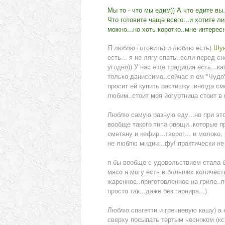
Мы то - что мы едим)) А что едите вы
Что готовите чаще всего...и хотите ли
можно...но хоть коротко..мне интересн
Я люблю готовить) и люблю есть)
Шу
есть... я не лягу спать..если перед с
угодно)) У нас еще традиция есть...к
только даниссимо..сейчас я ем "Чудо".
просит ей купить растишку..иногда см
любим..стоит моя йогуртница стоит в 
Люблю самую разную еду...но при это
вообще такого типа овощи..которые про
сметану и кефир...творог... и молоко, 
не люблю мидии...фу! практически не 
я бы вообще с удовольствием стала бы
мясо я могу есть в больших количест
жаренное..приготовленное на гриле..п
просто так...даже без гарнира...)
Люблю спагетти и гречневую кашу) а 
сверху посыпать тертым чесноком (кст