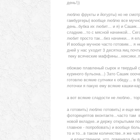
день!))
люблю фрукты и йогурты) но не смотря
гамбургеры) вообще люблю все мучное
день..бубка их любит... и я) и Сашик
сладкие...то с мясной начинкой... Сего
любит просто так...без начинки... я 
И вообще мучное часто готовим... я не
дней у нас уходит 3 десятка яиц почт
пеку всяческие маффины...кексики..пир
обожаю плавленый сырок и твердый сы
куриного бульона...) Зато Сашик ооо
готовлю всякие супчики к обеду... в 
лоточки я пакую ему всякие кашки-ка
а вот всякие сладости не люблю.. тор
а готовить) люблю готовить) и еще м
фоторецептов вконтакте...часто там в
новой вкладке..и держу открытыми пок
главное - попробовать) и вообще боль
то и то...в таком количестве..я же ч
...и единственное, что поменяла бы в