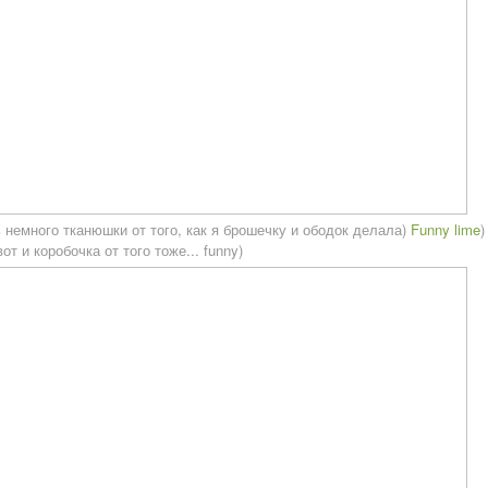
 немного тканюшки от того, как я брошечку и ободок делала)
Funny lime
)
вот и коробочка от того тоже... funny)