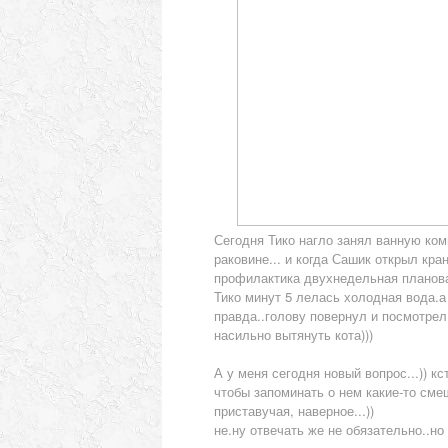
Сегодня Тико нагло занял ванную комн
раковине... и когда Сашик открыл кра
профилактика двухнедельная плановая.
Тико минут 5 лелась холодная вода.а
правда..голову повернул и посмотрел.
насильно вытянуть кота)))
А у меня сегодня новый вопрос...)) к
чтобы запоминать о нем какие-то сме
приставучая, наверное...))
не.ну отвечать же не обязательно..но 