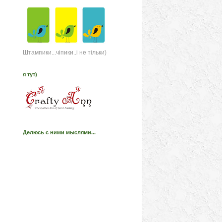
Штампики...чіпики..і не тільки)
я тут)
Делюсь с ними мыслями...