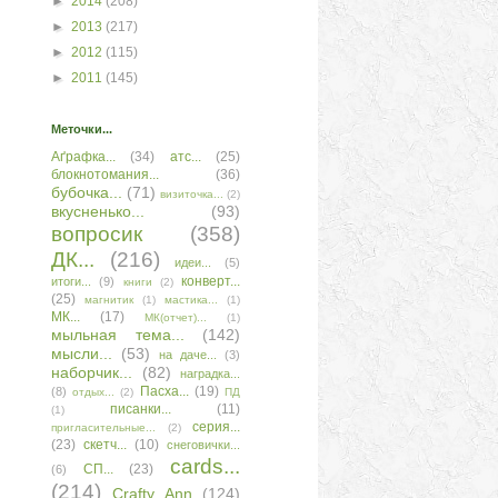
►
2014
(208)
►
2013
(217)
►
2012
(115)
►
2011
(145)
Меточки...
Аґрафка...
(34)
атс...
(25)
блокнотомания...
(36)
бубочка...
(71)
визиточка...
(2)
вкусненько...
(93)
вопросик
(358)
ДК...
(216)
идеи...
(5)
конверт...
итоги...
(9)
книги
(2)
(25)
магнитик
(1)
мастика...
(1)
МК...
(17)
МК(отчет)...
(1)
мыльная тема...
(142)
мысли...
(53)
на даче...
(3)
наборчик...
(82)
наградка...
Пасха...
(19)
(8)
отдых...
(2)
ПД
писанки...
(11)
(1)
серия...
пригласительные...
(2)
(23)
скетч...
(10)
снеговички...
сards...
СП...
(23)
(6)
(214)
Сrafty Аnn
(124)