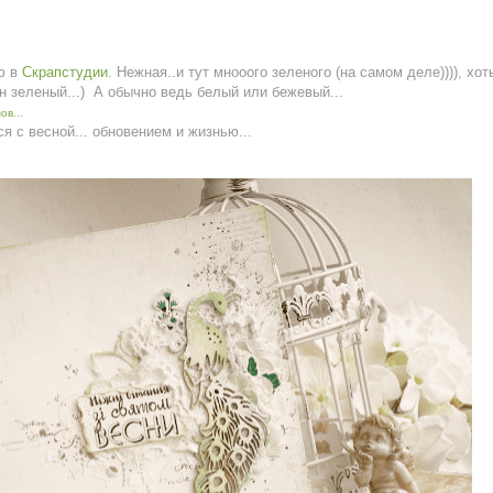
ю в
Скрапстудии
. Нежная..и тут мнооого зеленого (на самом деле)))), хот
н зеленый...) А обычно ведь белый или бежевый...
в...
 с весной... обновением и жизнью...