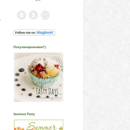
ь
Покулинарничаем?)
Summer Party