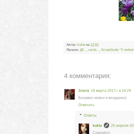
Автор:
kukla
на
13:50
Ярлыки:
ДК...
,
сards...
,
ScrapStudio "З любов'
4 комментария:
Злата
16 марта 2017 г. в 19:29
Безумно нежно и воздушно)
Ответить
Ответы
kukla
25 апреля 201
Спасибо))