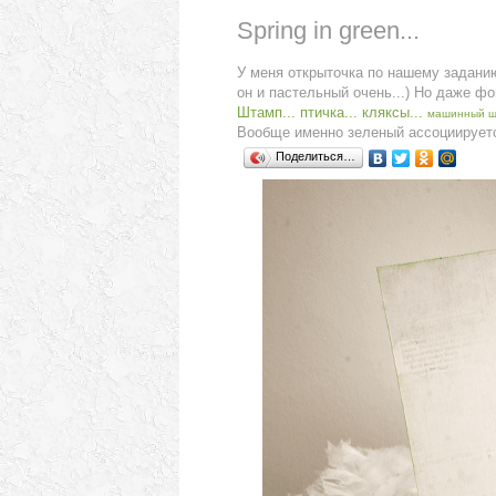
Spring in green...
У меня открыточка по нашему задани
он и пастельный очень...) Но даже фо
Штамп...
птичка...
кляксы...
машинный шо
Вообще именно зеленый ассоциируется
Поделиться…