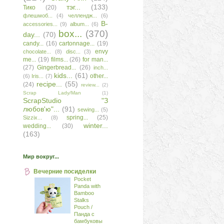
тэг...
(133)
Тико
(20)
флешмоб...
(4)
челлендж...
(6)
B-
accessories...
(9)
album...
(6)
box...
(370)
day...
(70)
candy...
(16)
cartonnage...
(19)
envy
chocolate...
(8)
disc...
(3)
me...
(19)
films...
(26)
for man...
(27)
Gingerbread...
(26)
inch...
kids...
(61)
other...
(6)
Iris...
(7)
recipe...
(55)
(24)
review...
(2)
Scrap Lady/Man
(1)
ScrapStudio "З
любов'ю"...
(91)
sewing...
(5)
spring...
(25)
Sizzix...
(8)
winter...
wedding...
(30)
(163)
Мир вокруг...
Вечерние посиделки
Pocket
Panda with
Bamboo
Stalks
Pouch /
Панда с
бамбуковы