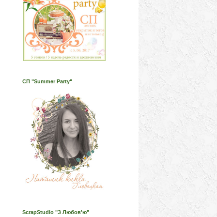
СП "Summer Party"
ScrapStudio "З Любов'ю"