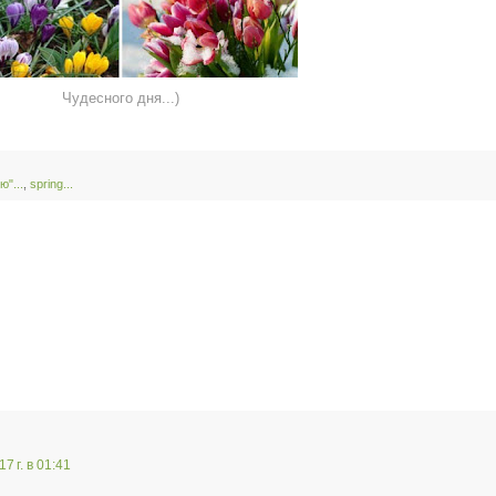
Чудесного дня...)
ю"...
,
spring...
7 г. в 01:41