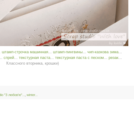
..
штамп-строчка машинная
...
штамп-пингвины
...
чип-казкова зима
...
...
спрей
...
текстурная паста
...
текстурная паста с песком
...
резак
...
Классного вторника, крошки)
io "З любов'ю"...
,
winter...