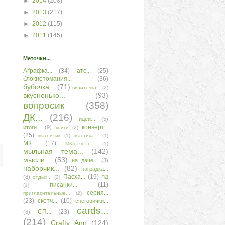
►
2014
(208)
►
2013
(217)
►
2012
(115)
►
2011
(145)
Меточки...
Аґрафка...
(34)
атс...
(25)
блокнотомания...
(36)
бубочка...
(71)
визиточка...
(2)
вкусненько...
(93)
вопросик
(358)
ДК...
(216)
идеи...
(5)
конверт...
итоги...
(9)
книги
(2)
(25)
магнитик
(1)
мастика...
(1)
МК...
(17)
МК(отчет)...
(1)
мыльная тема...
(142)
мысли...
(53)
на даче...
(3)
наборчик...
(82)
наградка...
Пасха...
(19)
(8)
отдых...
(2)
ПД
писанки...
(11)
(1)
серия...
пригласительные...
(2)
(23)
скетч...
(10)
снеговички...
сards...
СП...
(23)
(6)
(214)
Сrafty Аnn
(124)