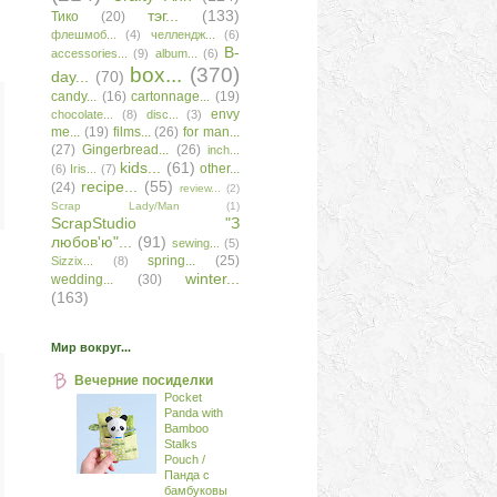
тэг...
(133)
Тико
(20)
флешмоб...
(4)
челлендж...
(6)
B-
accessories...
(9)
album...
(6)
box...
(370)
day...
(70)
candy...
(16)
cartonnage...
(19)
envy
chocolate...
(8)
disc...
(3)
me...
(19)
films...
(26)
for man...
(27)
Gingerbread...
(26)
inch...
kids...
(61)
other...
(6)
Iris...
(7)
recipe...
(55)
(24)
review...
(2)
Scrap Lady/Man
(1)
ScrapStudio "З
любов'ю"...
(91)
sewing...
(5)
spring...
(25)
Sizzix...
(8)
winter...
wedding...
(30)
(163)
Мир вокруг...
Вечерние посиделки
Pocket
Panda with
Bamboo
Stalks
Pouch /
Панда с
бамбуковы