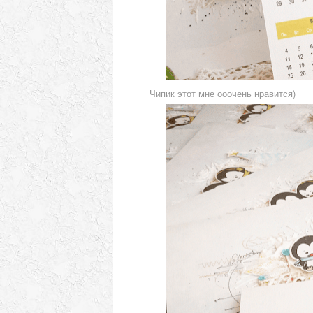
Чипик этот мне ооочень нравится)