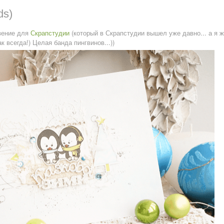
ds)
вение для
Скрапстудии
(который в Скрапстудии вышел уже давно... а я ж
ак всегда!) Целая банда пингвинов...))