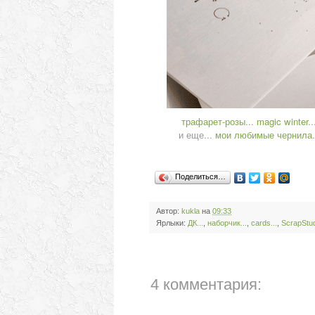
трафарет-розы
...
magic winter
.
и еще...
мои любимые чернила
Поделиться…
Автор:
kukla
на
09:33
Ярлыки:
ДК...
,
наборчик...
,
сards...
,
ScrapStud
4 комментария: