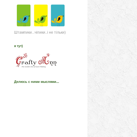
Штампики...чіпики..і не тільки)
я тут)
Делюсь с ними мыслями...