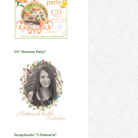
СП "Summer Party"
ScrapStudio "З Любов'ю"