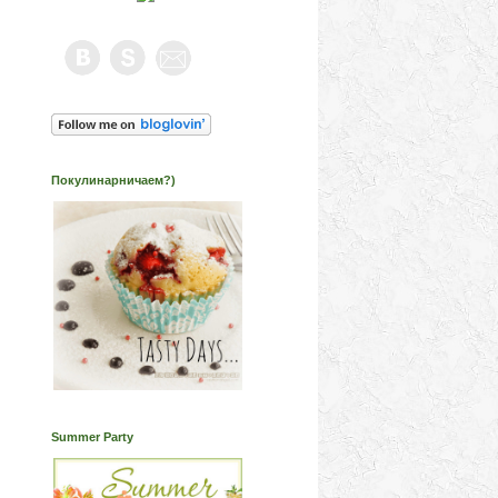
Покулинарничаем?)
Summer Party