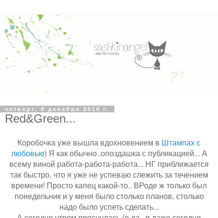
четверг, 8 декабря 2016 г.
Red&Green...
Коробочка уже вышла вдохновением в
Штампах с
любовью
) Я как обычно..опоздашка с публикацией... А
всему виной работа-работа-работа... НГ приближается
так быстро, что я уже не успеваю слежить за течением
времени! Просто капец какой-то.. ВРоде ж только был
понедельник и у меня было столько планов, столько
надо было успеть сделать...
А сегодня утром проснулась (о да...я даже сегодня