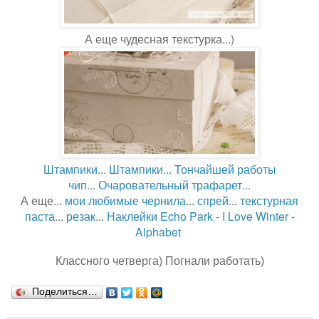
А еще чудесная текстурка...)
Штампики...
Штампики...
Тончайшей работы
чип...
Очаровательный трафарет...
А еще...
мои любимые чернила
...
спрей
...
текстурная
паста
...
резак
...
Наклейки Echo Park - I Love Winter -
Alphabet
Классного четверга) Погнали работать)
Поделиться…