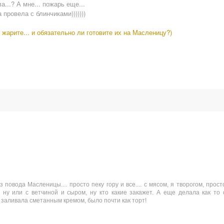
...? А мне... пожарь еще...
провела с блинчиками)))))))
 жарите... и обязательно ли готовите их на Масленицу?)
 повода Масленицы.... просто пеку гору и все.... с мясом, я творогом, прост
 ну или с ветчиной и сыром, ну кто какие закажет. А еще делала как то 
 заливала сметанным кремом, было почти как торт!