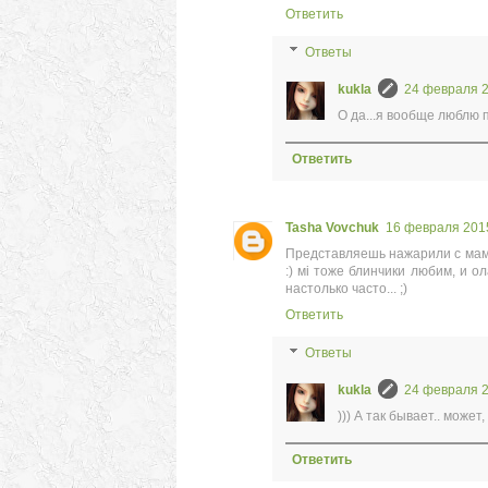
Ответить
Ответы
kukla
24 февраля 20
О да...я вообще люблю п
Ответить
Tasha Vovchuk
16 февраля 2015 
Представляешь нажарили с мамой
:) мі тоже блинчики любим, и ол
настолько часто... ;)
Ответить
Ответы
kukla
24 февраля 20
))) А так бывает.. может
Ответить