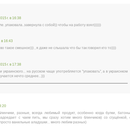
15 г. в 16:38
ле..упаковала..завернула с собой)) чтобы на работу взял))))))
 в 16:43
ово такое смешное))) , я даже не слышала что бы так говорил кто то))))
15 г. в 17:38
и украинского... на русском чаще употребляется "упаковать", а в украиснком
лучается нечто среднее...)))
3:20
линчики, разные, всегда любимый продукт, особенно когда булки, батоны
надоедает с чаем пить, мы сразу хотим много блинчиков) со сгущёнкой, 
 просто ванильные аладушки... много любим разных)