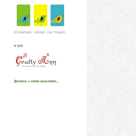
Штампики...чіпики..і не тільки)
я тут)
Делюсь с ними мыслями...