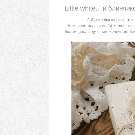
Little white... и блинч
С Днем влюбленных...и с н
Немножко монохрома?)) Маленькие б
белый (а на ряду с ним молочный..беж