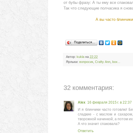
от бубы фразу: А ты ему все спаковала
Так что следующие полчасика я снова 
А вы часто блинчики
Поделиться…
Автор:
kukla
на
22:22
Ярлыки:
вопросик
,
Сrafty Аnn
,
box...
32 комментария:
Alex
16 февраля 2015 г. в 22:37
И я блинчики часто готовлю! Без
сладкие - с маслом и сахаром,
творожной начинкой, а потом их
А что значит спаковала?
Ответить