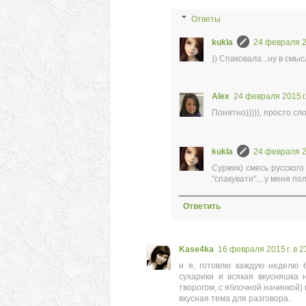
Ответы
kukla
24 февраля 20
)) Спаковала...ну в смыс
Alex
24 февраля 2015 г.
Понятно))))), просто сл
kukla
24 февраля 20
Суржик) смесь русского 
"спакувати"... у меня по
Ответить
Kase4ka
16 февраля 2015 г. в 2
и я, готовлю каждую неделю б
сухарики и всякая вкусняшка 
творогом, с яблочной начинкой)
вкусная тема для разговора.