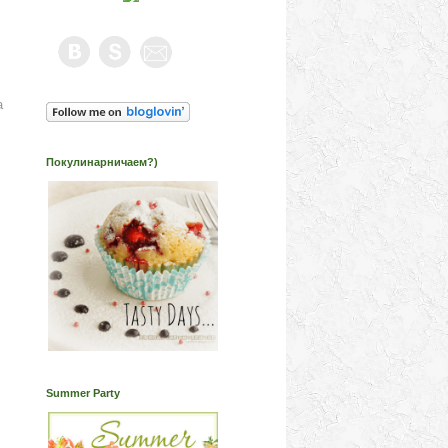
а
Покулинарничаем?)
Summer Party