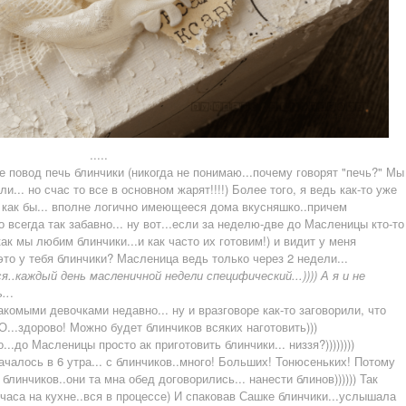
.....
 повод печь блинчики (никогда не понимаю...почему говорят "печь?" Мы
и... но счас то все в основном жарят!!!!) Более того, я ведь как-то уже
с как бы... вполне логично имеющееся дома вкусняшко..причем
 всегда так забавно... ну вот...если за неделю-две до Масленицы кто-то
.как мы любим блинчики...и как часто их готовим!) и видит у меня
 это у тебя блинчики? Масленица ведь только через 2 недели...
..каждый день масленичной недели специфический...)))) А я и не
..
.
накомыми девочками недавно... ну и вразговоре как-то заговорили, что
О...здорово! Можно будет блинчиков всяких наготовить)))
...до Масленицы просто ак приготовить блинчики... низзя?))))))))
ачалось в 6 утра... с блинчиков..много! Больших! Тонюсеньких! Потому
линчиков..они та мна обед договорились... нанести блинов)))))) Так
 часа на кухне..вся в процессе) И спаковав Сашке блинчики...услышала