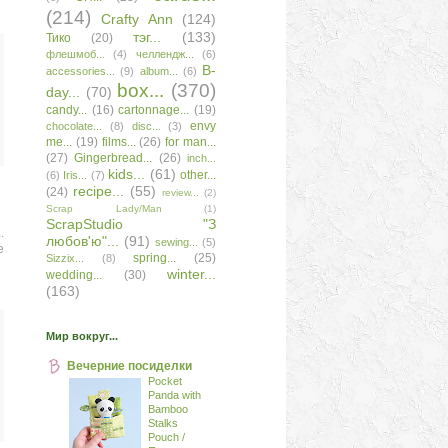
(214)
Сrafty Аnn
(124)
тэг...
(133)
Тико
(20)
флешмоб...
(4)
челлендж...
(6)
B-
accessories...
(9)
album...
(6)
box...
(370)
day...
(70)
candy...
(16)
cartonnage...
(19)
envy
chocolate...
(8)
disc...
(3)
me...
(19)
films...
(26)
for man...
(27)
Gingerbread...
(26)
inch...
kids...
(61)
other...
(6)
Iris...
(7)
recipe...
(55)
(24)
review...
(2)
Scrap Lady/Man
(1)
ScrapStudio "З
.
любов'ю"...
(91)
sewing...
(5)
е
spring...
(25)
Sizzix...
(8)
winter...
wedding...
(30)
(163)
Мир вокруг...
Вечерние посиделки
Pocket
Panda with
Bamboo
Stalks
Pouch /