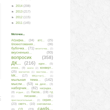
►
2014
(208)
►
2013
(217)
►
2012
(115)
►
2011
(145)
Меточки...
Аґрафка...
(34)
атс...
(25)
блокнотомания...
(36)
бубочка...
(71)
визиточка...
(2)
вкусненько...
(93)
вопросик
(358)
ДК...
(216)
идеи...
(5)
конверт...
итоги...
(9)
книги
(2)
(25)
магнитик
(1)
мастика...
(1)
МК...
(17)
МК(отчет)...
(1)
мыльная тема...
(142)
мысли...
(53)
на даче...
(3)
наборчик...
(82)
наградка...
Пасха...
(19)
(8)
отдых...
(2)
ПД
,
писанки...
(11)
(1)
с
серия...
пригласительные...
(2)
(23)
скетч...
(10)
снеговички...
сards...
СП...
(23)
(6)