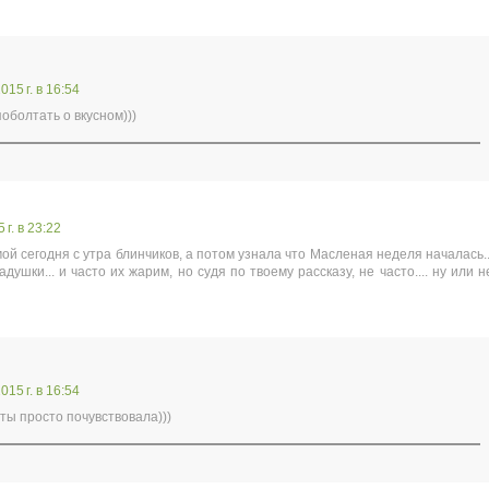
15 г. в 16:54
оболтать о вкусном)))
г. в 23:22
 сегодня с утра блинчиков, а потом узнала что Масленая неделя началась..
адушки... и часто их жарим, но судя по твоему рассказу, не часто.... ну или н
15 г. в 16:54
, ты просто почувствовала)))