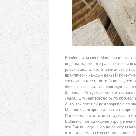
Вообще, для меня Масленица никак не
ведь их жарим..это раньше в печи пекл
рассказывала, что блинчики это у на
практически каждый день) И почему-то
заходит ко мне в гости (и не в курсе.
блинчики...всегда так реагирует: а че
Кстати
ТУТ
прочла, что оказывается
знала.....))) Интересно было прочесть
А..ну так вот: или разговариваю со з
Масленица скоро..и девочки говорят: 
И я всегда в этот момент думаю: а что
Вобщем... сегодняшнее утро у меня н
что Сашке надо было на работу много б
что... я прямо в пижаме тусовалась 2