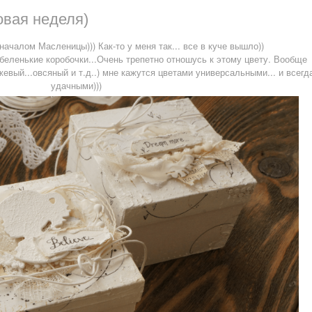
иковая неделя)
ачалом Масленицы))) Как-то у меня так... все в куче вышло))
еленькие коробочки...Очень трепетно отношусь к этому цвету. Вообще
евый...овсяный и т.д..) мне кажутся цветами универсальными... и всегд
удачными)))