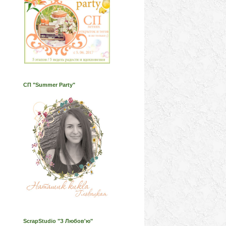
СП "Summer Party"
ScrapStudio "З Любов'ю"