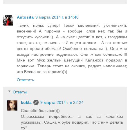
Antosita
9 марта 2014 г. в 14:40
Тэжик, прям, супер! Такой миленький, уютненький,
весенний! А пирожка - вообще, слов нет, так бы и
откусить кусочек :). А на счет цветов: я вот, к гвоздикам
тоже, как-то, не очень.... И еще к каллам... А вот желтые
цветы просто обожаю! Особенно тюльпаны :). Они мне
всегда настроение поднимают. Они ж как солнышко!!!!
Мне вот Муж желтый цветущий Каланхоэ подарил в
горшочке. Теперь стоит на окошке, радует, напоминает,
что Весна не за горами))))
Ответить
Ответы
kukla
9 марта 2014 г. в 22:24
Спасибо большое)))
О..расскажи подробнее... а как за каланхоэ
ухаживать.. Сашка ж бубе подарил..что с ним делать
то?