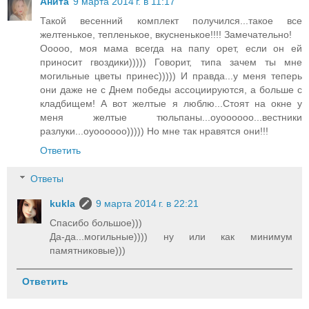
Анита
9 марта 2014 г. в 11:17
Такой весенний комплект получился...такое все
желтенькое, тепленькое, вкусненькое!!!! Замечательно!
Ооооо, моя мама всегда на папу орет, если он ей
приносит гвоздики))))) Говорит, типа зачем ты мне
могильные цветы принес))))) И правда...у меня теперь
они даже не с Днем победы ассоциируются, а больше с
кладбищем! А вот желтые я люблю...Стоят на окне у
меня желтые тюльпаны...оуоооооо...вестники
разлуки...оуоооооо))))) Но мне так нравятся они!!!
Ответить
Ответы
kukla
9 марта 2014 г. в 22:21
Спасибо большое)))
Да-да...могильные)))) ну или как минимум
памятниковые)))
Ответить