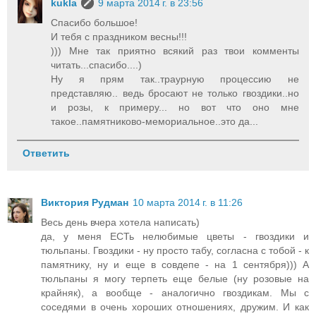
kukla
9 марта 2014 г. в 23:56
Спасибо большое!
И тебя с праздником весны!!!
))) Мне так приятно всякий раз твои комменты
читать...спасибо....)
Ну я прям так..траурную процессию не
представляю.. ведь бросают не только гвоздики..но
и розы, к примеру... но вот что оно мне
такое..памятниково-мемориальное..это да...
Ответить
Виктория Рудман
10 марта 2014 г. в 11:26
Весь день вчера хотела написать)
да, у меня ЕСТь нелюбимые цветы - гвоздики и
тюльпаны. Гвоздики - ну просто табу, согласна с тобой - к
памятнику, ну и еще в совдепе - на 1 сентября))) А
тюльпаны я могу терпеть еще белые (ну розовые на
крайняк), а вообще - аналогично гвоздикам. Мы с
соседями в очень хороших отношениях, дружим. И как