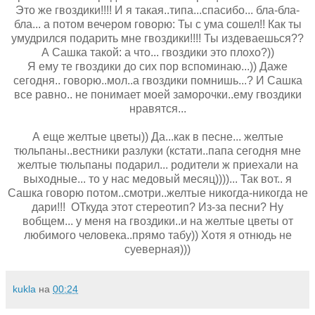
Это же гвоздики!!!! И я такая..типа...спасибо... бла-бла-
бла... а потом вечером говорю: Ты с ума сошел!! Как ты
умудрился подарить мне гвоздики!!!! Ты издеваешься??
А Сашка такой: а что... гвоздики это плохо?))
Я ему те гвоздики до сих пор вспоминаю...)) Даже
сегодня.. говорю..мол..а гвоздики помнишь...? И Сашка
все равно.. не понимает моей заморочки..ему гвоздики
нравятся...
А еще желтые цветы)) Да...как в песне... желтые
тюльпаны..вестники разлуки (кстати..папа сегодня мне
желтые тюльпаны подарил... родители ж приехали на
выходные... то у нас медовый месяц))))... Так вот.. я
Сашка говорю потом..смотри..желтые никогда-никогда не
дари!!! ОТкуда этот стереотип? Из-за песни? Ну
вобщем... у меня на гвоздики..и на желтые цветы от
любимого человека..прямо табу)) Хотя я отнюдь не
суеверная)))
kukla
на
00:24