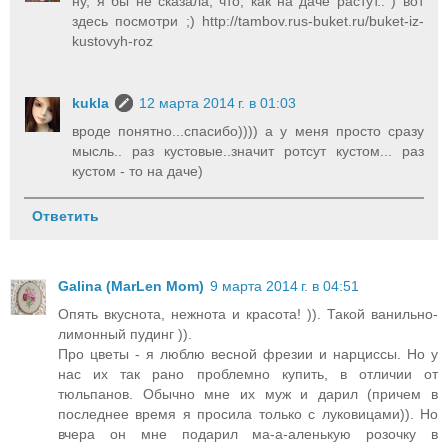
ну, я бы не сказала, что, как на даче растут.. ) вот
здесь посмотри ;) http://tambov.rus-buket.ru/buket-iz-
kustovyh-roz
kukla
12 марта 2014 г. в 01:03
вроде понятно...спасибо)))) а у меня просто сразу
мысль.. раз кустовые..значит ротсут кустом... раз
кустом - то на даче)
Ответить
Galina (MarLen Mom)
9 марта 2014 г. в 04:51
Опять вкуснота, нежнота и красота! )). Такой ванильно-
лимонный пудинг )).
Про цветы - я люблю весной фрезии и нарциссы. Но у
нас их так рано проблемно купить, в отличии от
тюльпанов. Обычно мне их муж и дарил (причем в
последнее время я просила только с луковицами)). Но
вчера он мне подарил ма-а-аленькую розочку в