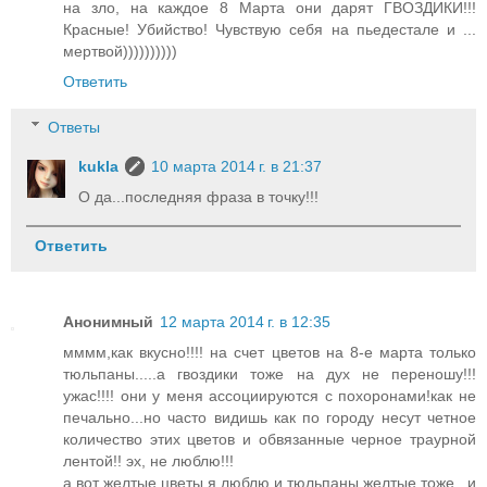
на зло, на каждое 8 Марта они дарят ГВОЗДИКИ!!!
Красные! Убийство! Чувствую себя на пьедестале и ...
мертвой))))))))))
Ответить
Ответы
kukla
10 марта 2014 г. в 21:37
О да...последняя фраза в точку!!!
Ответить
Анонимный
12 марта 2014 г. в 12:35
мммм,как вкусно!!!! на счет цветов на 8-е марта только
тюльпаны.....а гвоздики тоже на дух не переношу!!!
ужас!!!! они у меня ассоциируются с похоронами!как не
печально...но часто видишь как по городу несут четное
количество этих цветов и обвязанные черное траурной
лентой!! эх, не люблю!!!
а вот желтые цветы я люблю и тюльпаны желтые тоже...и