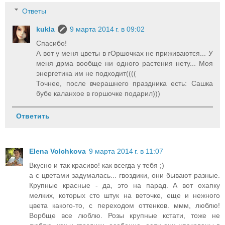
Ответы
kukla
9 марта 2014 г. в 09:02
Спасибо!
А вот у меня цветы в гОршочках не приживаются... У
меня дрма вообще ни одного растения нету... Моя
энергетика им не подходит((((
Точнее, после вчерашнего праздника есть: Сашка
бубе каланхое в горшочке подарил)))
Ответить
Elena Volchkova
9 марта 2014 г. в 11:07
Вкусно и так красиво! как всегда у тебя ;)
а с цветами задумалась... гвоздики, они бывают разные.
Крупные красные - да, это на парад. А вот охапку
мелких, которых сто штук на веточке, еще и нежного
цвета какого-то, с переходом оттенков. ммм, люблю!
Ворбще все люблю. Розы крупные кстати, тоже не