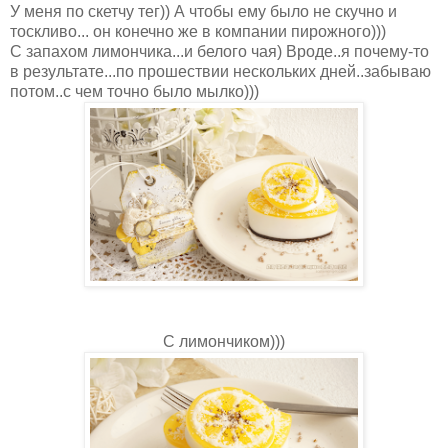
У меня по скетчу тег)) А чтобы ему было не скучно и
тоскливо... он конечно же в компании пирожного)))
С запахом лимончика...и белого чая) Вроде..я почему-то
в результате...по прошествии нескольких дней..забываю
потом..с чем точно было мылко)))
С лимончиком)))