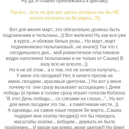
Ну да..я плавно приближаюсь к цветам))
Так вот... есть ли для вас цветы..которые вы бы НЕ
хотели получить на 8е марта...?))
Вот для меняя март...это обязательно должны быть
подснежники и тюльпаны...)) Вот железно! Ну..как все уже
в курсе...я обожаю белые розы... Но март...март
поднежниково-тюльпановый...не иначе)) Так что с
сегодняшнего дня... мой романтичное пластиковое
ведро наполнено тюльпанами и не только от Сашки) В
вазу все не влезло...))
Но я не об этом... а о том..что не хочется получать...
У меня это гвоздики!! Нет, я ничего против не
имею..гвоздики...красивые цветочки...) Но вот у меня
почему-то они сразу вызывают ассоциацию с Днем
победы (и прямо в голове сразу играет голосом Кобзона:
"В этот День победы.... со слезами на глазах...".. Ну вот
для меня гвоздики это так... к памятникам нести...))
А однажды..на самое наше первое 8е марта...Сашка
подарил мне охапку гвоздик))) что бы передать
масштабы охапки... вобщем... держать их было
проблемно... И вроде как влево..море цветов!!! Но блин!