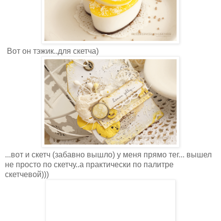
Вот он тэжик..для скетча)
...вот и скетч (забавно вышло) у меня прямо тег... вышел
не просто по скетчу..а практически по палитре
скетчевой)))