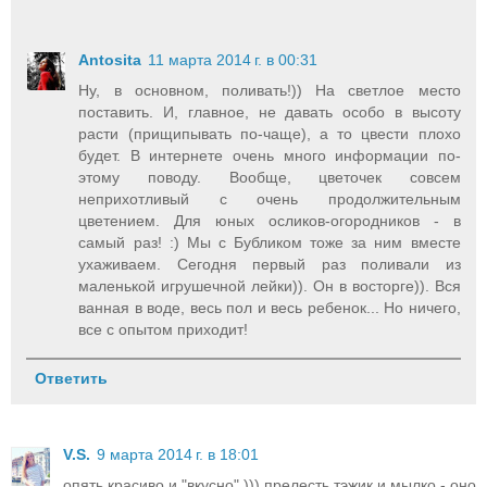
Antosita
11 марта 2014 г. в 00:31
Ну, в основном, поливать!)) На светлое место
поставить. И, главное, не давать особо в высоту
расти (прищипывать по-чаще), а то цвести плохо
будет. В интернете очень много информации по-
этому поводу. Вообще, цветочек совсем
неприхотливый с очень продолжительным
цветением. Для юных осликов-огородников - в
самый раз! :) Мы с Бубликом тоже за ним вместе
ухаживаем. Сегодня первый раз поливали из
маленькой игрушечной лейки)). Он в восторге)). Вся
ванная в воде, весь пол и весь ребенок... Но ничего,
все с опытом приходит!
Ответить
V.S.
9 марта 2014 г. в 18:01
опять красиво и "вкусно" ))) прелесть тэжик и мылко - оно