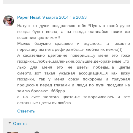
Paper Heart
9 марта 2014 г. в 20:53
Натуш...от души поздравляю тебя!!!Пусть в твоей душе
всегда будет весна, а ты всегда оставайся таким же
весенним цветочком!!
Мылко безумно красивое и вкусное... а тэжик-не
перестану им петь дефирамбы...я люблю их нежно)))
А касательно цветов-не поверишь...у меня это тоже
гвоздики...любые..маленькие,большие,декоративные...то
лько для меня это не цветы победы...а цветы
смерти...вот такая ужасная ассоциация...я как вижу
гвоздики, так у меня сразу похороны и траурная
процессия перед глазами и люди по пути гвоздики на
землю бросают...бббррр...
а на счет желтого цвета-не заморачиваюсь и все
остальные цветы оч люблю...
Ответить
Ответы