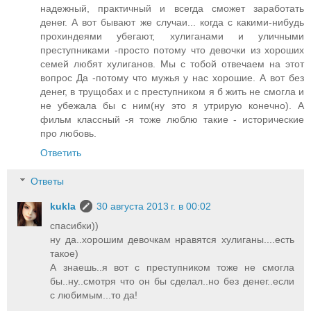
надежный, практичный и всегда сможет заработать
денег. А вот бывают же случаи... когда с какими-нибудь
прохиндеями убегают, хулиганами и уличными
преступниками -просто потому что девочки из хороших
семей любят хулиганов. Мы с тобой отвечаем на этот
вопрос Да -потому что мужья у нас хорошие. А вот без
денег, в трущобах и с преступником я б жить не смогла и
не убежала бы с ним(ну это я утрирую конечно). А
фильм классный -я тоже люблю такие - исторические
про любовь.
Ответить
Ответы
kukla
30 августа 2013 г. в 00:02
спасибки))
ну да..хорошим девочкам нравятся хулиганы....есть
такое)
А знаешь..я вот с преступником тоже не смогла
бы..ну..смотря что он бы сделал..но без денег..если
с любимым...то да!