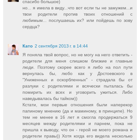
спасибо большое)
но... я имела в виду...что вот если ты не замужем...и
твои родители против твоих отношений с
любимым... послушаешь их? или пойдешь по зову
сердца?
Като
2 сентября 2013 г. в 14:44
Я поняла твой вопрос, но не могу на него ответить -
родители для меня слишком близкие и главные
люди. Поэтому скорее всего я либо на пол пути
вернулась бы, любо как у Достоевского в
"Униженных и оскорбленных" - страдала бы от
разлуки с родителями и всячески пыталась бы
помирить их всех и уговорить ужиться. Либо
наведывалась бы тайком))
Кстати, мои первые отношения были наперекор
папиному мнению (да и маминому, в принципе). Но
тем не менее в 16 лет я смогла продержаться 9
месяцев между родителями и парнем, пока не
пришла к выводу, что он - герой не моего романа и
родители правы)) Хотя когда его видела несколько