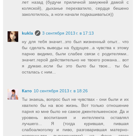
лет назад (будучи приличной замужней дамой с
коляской), дыханье перехватило, сердце бешено
заколотилось, а ноги начали подкашиваться))
kukla
3 сентября 2013 г. в 17:13
ну для тебя значит...это был жизненный опыт... что
бы сделать выводы на будущее...а чувства к этому
парню видимо, были слабее связи с родителями..
значит..герой действительно не твоего романа... вот
я думаю..если бы это было бы твое... ты бы
осталась с ним...
Като
10 сентября 2013 г. в 18:26
Ты знаешь, вопрос был не чувствах - они были и их
хватило бы на всю жизнь. Вот только отношение
парня ко мне было не самое джентельменское. Да и
уровень воспитания и интеллекта оставлял
лучшего... Я (тогда курившая, пившая
слабоалкоголку и пиво, разговарившая матерно-
жаргонными выражениями) на фоне этого