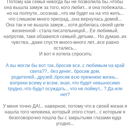
Потому как семья никогда бы не позволила бы..чтобы
она вышла замуж за того, кого любит... и она побежала...
но на полпути...осознав...что им будет на на что жить...
что слишком много преград...она вернулась домой...
Она так и не вышла замуж... хотя добилась своей цели
жизненной - стала писательницей... Ее любимый,
напротив, таки обзавелся семьей..детьми... Но думаю..их
чувства...даже спустя много-много лет...все равно
остались...
И вот я хотела спросить:
А вы могли бы вот так..бросив все..с любимым на край
света??.. без денег.. бросив дом,
родителей...друзей..бросив всю прежнюю жизнь...
вопреки всему и всем, зная, что будет невыносимо
трудно..что будут осуждать... что не поймут... ? Да или
нет?
У меня точно ДА!... наверное, потому что в своей жизни я
нашла того человека, который этого стоит... с которым я
безоговорочно пошла бы с закрытыми глазами куда
угодно...