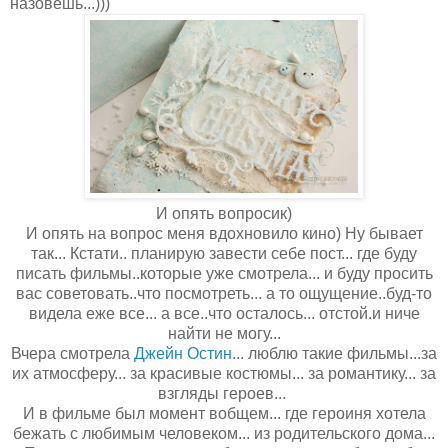
назовешь...)))
И опять вопросик)
И опять на вопрос меня вдохновило кино) Ну бывает
так... Кстати.. планирую завести себе пост... где буду
писать фильмы..которые уже смотрела... и буду просить
вас советовать..что посмотреть... а то ощущение..буд-то
видела еже все... а все..что осталось... отстой.и ниче
найти не могу...
Вчера смотрела
Джейн Остин
... люблю такие фильмы...за
их атмосферу... за красивые костюмы... за романтику... за
взгляды героев...
И в фильме был момент вобщем... где героиня хотела
бежать с любимым человеком... из родительского дома...