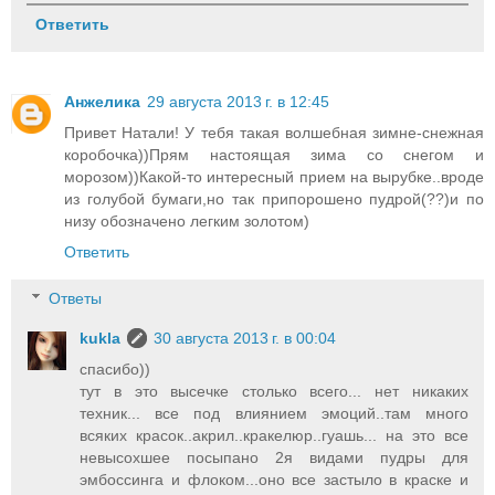
Ответить
Анжелика
29 августа 2013 г. в 12:45
Привет Натали! У тебя такая волшебная зимне-снежная
коробочка))Прям настоящая зима со снегом и
морозом))Какой-то интересный прием на вырубке..вроде
из голубой бумаги,но так припорошено пудрой(??)и по
низу обозначено легким золотом)
Ответить
Ответы
kukla
30 августа 2013 г. в 00:04
спасибо))
тут в это высечке столько всего... нет никаких
техник... все под влиянием эмоций..там много
всяких красок..акрил..кракелюр..гуашь... на это все
невысохшее посыпано 2я видами пудры для
эмбоссинга и флоком...оно все застыло в краске и