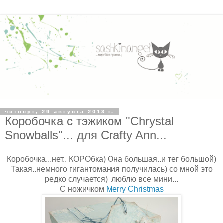
четверг, 29 августа 2013 г.
Коробочка с тэжиком "Chrystal
Snowballs"... для Crafty Ann...
Коробочка...нет.. КОРОбка) Она большая..и тег большой)
Такая..немного гигантомания получилась) со мной это
редко случается) люблю все мини...
С ножичком
Merry Christmas