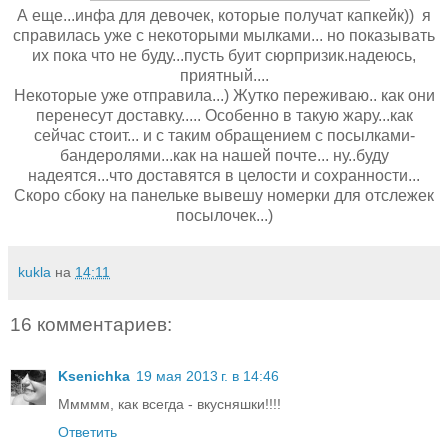
А еще...инфа для девочек, которые получат капкейк)) я
справилась уже с некоторыми мылками... но показывать
их пока что не буду...пусть буит сюрпризик.надеюсь,
приятный....
Некоторые уже отправила...) Жутко переживаю.. как они
перенесут доставку..... Особенно в такую жару...как
сейчас стоит... и с таким обращением с посылками-
бандеролями...как на нашей почте... ну..буду
надеятся...что доставятся в целости и сохранности...
Скоро сбоку на панельке вывешу номерки для отслежек
посылочек...)
kukla
на
14:11
16 комментариев:
Ksenichka
19 мая 2013 г. в 14:46
Ммммм, как всегда - вкусняшки!!!!
Ответить