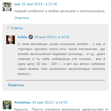
cve
22 мая 2013 г. в 21:45
первый особенно! я люблю желешки) и апельсиновые)
Ответить
Ответы
kukla
24 мая 2013 г. в 14:01
я тоже желейные штуки оооочень люблю... у нас в
торговых центрах чатсо есть такой магаизнчик...где
всякие желеныйные червявки.гусеницы... и т.д.. дают
пакетик и ты себе набираешь что хочешь... все в
одну цену 15 грн - 100 г... и вот мы вечно наберем
пакет всяких этих насекомых желатиновых..палочек
разных...
Ответить
Anirehtac
24 мая 2013 г. в 14:52
Красота... Просто огромное визуальное удовольствие от