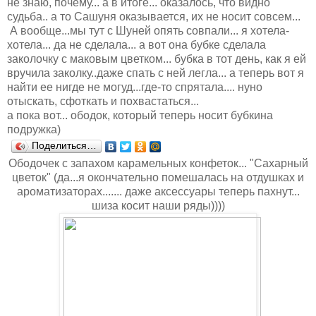
не знаю, почему... а в итоге... оказалось, что видно
судьба.. а то Сашуня оказывается, их не носит совсем...
А вообще...мы тут с Шуней опять совпали... я хотела-
хотела... да не сделала... а вот она бубке сделала
заколочку с маковым цветком... бубка в тот день, как я ей
вручила заколку..даже спать с ней легла... а теперь вот я
найти ее нигде не могуд...где-то спрятала.... нуно
отыскать, сфоткать и похвастаться...
а пока вот... ободок, который теперь носит бубкина
подружка)
Поделиться…
Ободочек с запахом карамельных конфеток... "Сахарный
цветок" (да...я окончательно помешалась на отдушках и
ароматизаторах....... даже аксессуары теперь пахнут...
шиза косит наши ряды))))