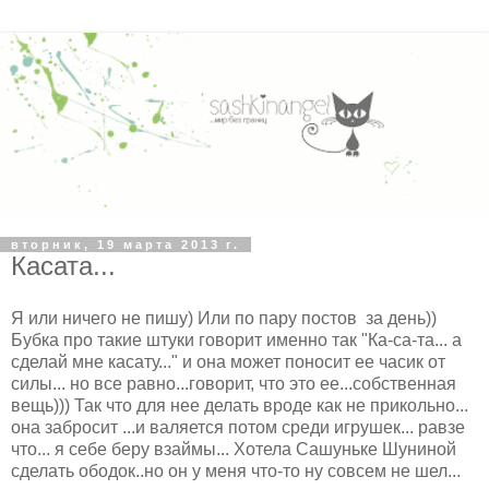
вторник, 19 марта 2013 г.
Касата...
Я или ничего не пишу) Или по пару постов за день))
Бубка про такие штуки говорит именно так "Ка-са-та... а
сделай мне касату..." и она может поносит ее часик от
силы... но все равно...говорит, что это ее...собственная
вещь))) Так что для нее делать вроде как не прикольно...
она забросит ...и валяется потом среди игрушек... равзе
что... я себе беру взаймы... Хотела Сашуньке Шуниной
сделать ободок..но он у меня что-то ну совсем не шел...