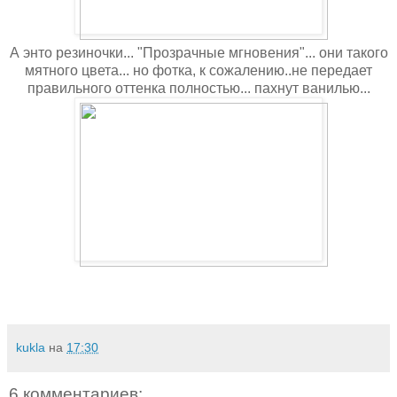
А энто резиночки... "Прозрачные мгновения"... они такого
мятного цвета... но фотка, к сожалению..не передает
правильного оттенка полностью... пахнут ванилью...
kukla
на
17:30
6 комментариев: