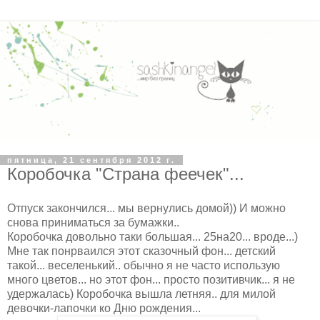
пятница, 21 сентября 2012 г.
Коробочка "Страна феечек"...
Отпуск закончился... мы вернулись домой)) И можно
снова приниматься за бумажки..
Коробочка довольно таки большая... 25на20... вроде...)
Мне так понрваился этот сказочный фон... детский
такой... веселенький.. обычно я не часто использую
много цветов... но этот фон... просто позитивчик... я не
удержалась) Коробочка вышла летняя.. для милой
девочки-лапочки ко Дню рождения...