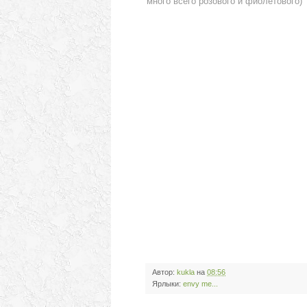
много всего розового и фиолетового)
Автор:
kukla
на
08:56
Ярлыки:
envy me...