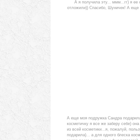
А я получила эту... ммм...гг) я е
отложили)) Спасибо, Шуничек! А еще п
А еще моя подружка Сандра подарила
косметичку я все же заберу себе) она
из всей косметики...я, пожалуй, поль
подарила)... а для одного блеска косм