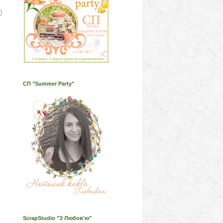
)
СП "Summer Party"
ScrapStudio "З Любов'ю"