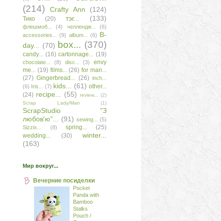
(214)
Сrafty Аnn
(124)
тэг...
(133)
Тико
(20)
флешмоб...
(4)
челлендж...
(6)
B-
accessories...
(9)
album...
(6)
box...
(370)
day...
(70)
candy...
(16)
cartonnage...
(19)
envy
chocolate...
(8)
disc...
(3)
me...
(19)
films...
(26)
for man...
(27)
Gingerbread...
(26)
inch...
kids...
(61)
other...
(6)
Iris...
(7)
recipe...
(55)
(24)
review...
(2)
Scrap Lady/Man
(1)
ScrapStudio "З
любов'ю"...
(91)
sewing...
(5)
spring...
(25)
Sizzix...
(8)
winter...
wedding...
(30)
(163)
Мир вокруг...
Вечерние посиделки
Pocket
Panda with
Bamboo
Stalks
Pouch /