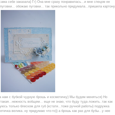
е сама себе заказала) Гг) Она мне сразу понравилась...и мне спецом ее
уговки... обожаю пуговки... так прикольно придумала...пришила картону
 нам с бубкой чудную брошь и косметичку) Мы будем меняться) Но
 такая...нежность вобщем... еще не знаю, что буду туда ложить..так как
зуюсь только блеском для губ (кстати...тоже ручной работы) подружка
етичка велика..ну придумаю что-то)) а брошь как раз для бубы...у нее