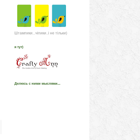
Штампики...чіпики..і не тільки)
я тут)
Делюсь с ними мыслями...