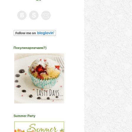
Покулинарничаем?)
Summer Party