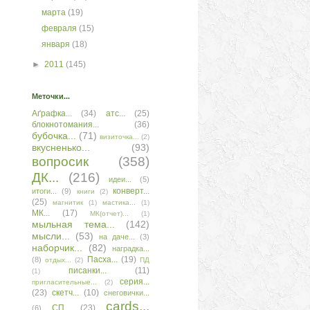
марта
(19)
февраля
(15)
января
(18)
►
2011
(145)
Меточки...
Аґрафка...
(34)
атс...
(25)
блокнотомания...
(36)
бубочка...
(71)
визиточка...
(2)
вкусненько...
(93)
вопросик
(358)
ДК...
(216)
идеи...
(5)
конверт...
итоги...
(9)
книги
(2)
(25)
магнитик
(1)
мастика...
(1)
МК...
(17)
МК(отчет)...
(1)
мыльная тема...
(142)
мысли...
(53)
на даче...
(3)
наборчик...
(82)
наградка...
Пасха...
(19)
(8)
отдых...
(2)
ПД
писанки...
(11)
(1)
серия...
пригласительные...
(2)
(23)
скетч...
(10)
снеговички...
сards...
СП...
(23)
(6)